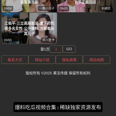
富暂离现职
儿子正面回应
09/06
一栗小莎子
09/05
佘颖欣
江祖平-三立高层副总-遭下药性
侵多名女性-公开爆料-涉案者系
其儿子
09/05
井川里予
GO
第1页
联系方式
网站介绍
隐私政策
网站地图
版权所有 ©2025 果冻传媒 保留所有权利
爆料吃瓜视频合集
稀缺独家资源发布