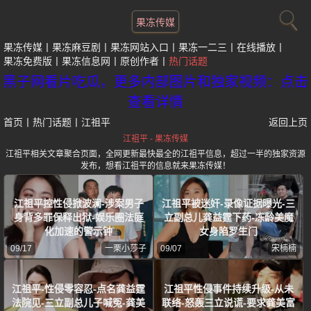
果冻传媒
果冻传媒
果冻麻豆剧
果冻网站入口
果冻一二三
在线播放
果冻免费版
果冻信息网
原创作者
热门话题
黑子网看片吃瓜，更多内部图片和独家视频：点击
查看详情
首页
丨
热门话题
丨
江祖平
返回上页
江祖平 - 果冻传媒
江祖平相关文章聚合页面，全网更新最快最全的江祖平信息，超过一半的独家资源
发布，想看江祖平的信息就来果冻传媒！
江祖平控性侵掀波澜-涉案男子
江祖平被迷奸-录像证据曝光-三
身背多罪保释出狱-娱乐圈法庭
立副总儿龚益霆下药-冻龄美魔
化加速的警示钟
女身陷罗生门
09/17
一栗小莎子
09/07
宋楠楠
江祖平-性侵零容忍-点名龚益霆
江祖平性侵事件持续升级-从未
法院见-三立副总儿子喊冤-龚美
联络-怒轰三立说谎-要求龚美富