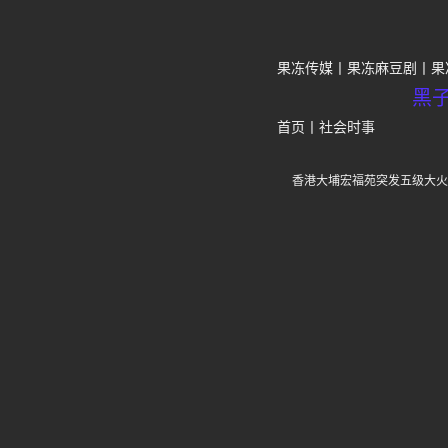
果冻传媒
果冻麻豆剧
果
黑
首页
丨
社会时事
香港大埔宏福苑突发五级大火