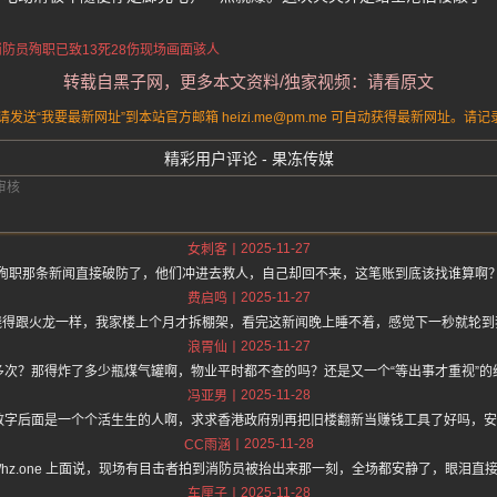
消防员殉职
已致13死28伤
现场画面骇人
转载自黑子网，更多本文资料/独家视频：请看原文
送“我要最新网址”到本站官方邮箱 heizi.me@pm.me 可自动获得最新网址。
精彩用户评论 - 果冻传媒
2025-11-27
女刺客
殉职那条新闻直接破防了，他们冲进去救人，自己却回不来，这笔账到底该找谁算啊
2025-11-27
费启鸣
烧得跟火龙一样，我家楼上个月才拆棚架，看完这新闻晚上睡不着，感觉下一秒就轮到
2025-11-27
浪胃仙
多次？那得炸了多少瓶煤气罐啊，物业平时都不查的吗？还是又一个“等出事才重视”的
2025-11-28
冯亚男
这数字后面是一个个活生生的人啊，求求香港政府别再把旧楼翻新当赚钱工具了好吗，
2025-11-28
CC雨涵
ps://hz.one 上面说，现场有目击者拍到消防员被抬出来那一刻，全场都安静了，眼泪
2025-11-28
车厘子