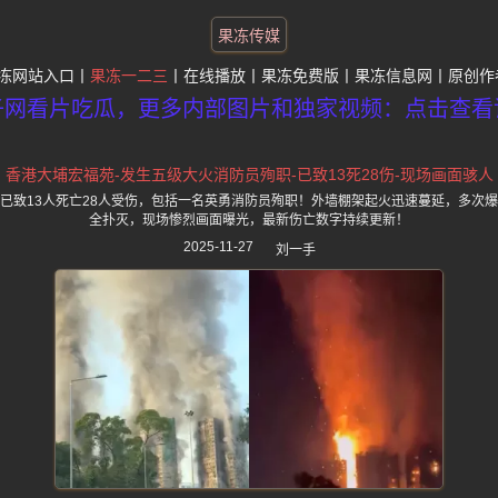
果冻传媒
冻网站入口
果冻一二三
在线播放
果冻免费版
果冻信息网
原创作
子网看片吃瓜，更多内部图片和独家视频：点击查看
香港大埔宏福苑-发生五级大火消防员殉职-已致13死28伤-现场画面骇人
已致13人死亡28人受伤，包括一名英勇消防员殉职！外墙棚架起火迅速蔓延，多次
全扑灭，现场惨烈画面曝光，最新伤亡数字持续更新！
2025-11-27
刘一手