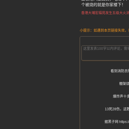
个被烧的就是你家楼下！
香港大埔宏福苑
发生五级大火
小提示：如遇到本页链接失效，请发
看到消防员
棚架
爆炸声十
13死28伤，
据黑子网 htt