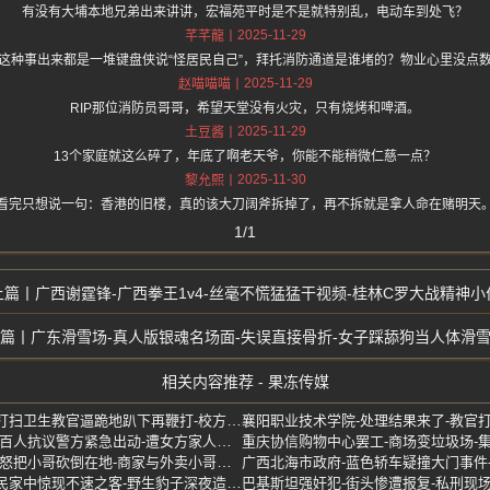
有没有大埔本地兄弟出来讲讲，宏福苑平时是不是就特别乱，电动车到处飞？
2025-11-29
芊芊龍
这种事出来都是一堆键盘侠说“怪居民自己”，拜托消防通道是谁堵的？物业心里没点
2025-11-29
赵喵喵喵
RIP那位消防员哥哥，希望天堂没有火灾，只有烧烤和啤酒。
2025-11-29
土豆酱
13个家庭就这么碎了，年底了啊老天爷，你能不能稍微仁慈一点？
2025-11-30
黎允熙
看完只想说一句：香港的旧楼，真的该大刀阔斧拆掉了，再不拆就是拿人命在赌明天
1/1
广西谢霆锋-广西拳王1v4-丝毫不慌猛猛干视频-桂林C罗大战精神小
广东滑雪场-真人版银魂名场面-失误直接骨折-女子踩舔狗当人体滑
相关内容推荐 - 果冻传媒
湖北黄冈职院体罚学生-因未打扫卫生教官逼跪地趴下再鞭打-校方回应敷衍
印度强奸犯-未成年受害者-数百人抗议警方紧急出动-遭女方家人拖街游行暴打
南宁琅东六组-广西砍人事件-怒把小哥砍倒在地-商家与外卖小哥发生争吵
山西霍州陶唐峪乡南李庄-村民家中惊现不速之客-野生豹子深夜造访视频曝光