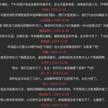
大埔住，下午给我打电话说看到浓烟冲天，还以为是拍电影，结果真的是火灾，吓得
2025-11-28
尤美
每次看到消防员牺牲就想冲进屏幕给他们磕头，他们才是真男人，我们只会动动嘴皮子
2025-11-28
上好嘉嘉
着“消防员工资高当然要拼命”的人，麻烦你们也穿上70斤装备跑一次40层楼试试？闭
2025-11-28
傲寒同学
天热冬天湿，旧楼外墙一年到晚都在翻新，棚架就是定时炸弹，这次终于炸了，下次
2025-11-28
韩美娟
听说起火点是从29楼开始往下烧的？这火还会倒着烧的吗？太离谱了吧！
2025-11-28
冰糖
伤者里还有好几个跳楼逃生的，直接摔成重伤，这楼到底有多恐怖才让人宁愿跳楼啊…
2025-11-29
小叶叶
物业：我们已经尽力了。业主：你们尽力收管理费了是吧？气死！
2025-11-29
刘一手
消防处这次出动了几百人，云梯都伸到顶了还是救不完，太无力感了。
2025-11-29
沐m
希望这次能推动立法，强制旧楼翻新必须装自动洒水系统，不然再烧几次香港要哭晕了
2025-11-29
杨叔来了
晚上刷到现场视频，火光把半边天都照红了，那画面我这辈子都忘不了，太震撼了。
2025-11-29
王北车