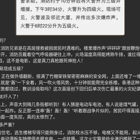
的？
消防兄弟是在高层搜救被困居民时遇难的。楼里爆炸声“砰砰砰”跟放鞭
炸开，消防员戴着空气呼吸器硬往上冲，火场温度高得能烤熟牛排，谁扛得
泪，这不是电影，这是真刀真枪跟死神抢人！
易烧成五级？
，正在做外墙翻新，搭满了竹棚架铁架密密麻麻的安全网，上面还堆了一
就是“轰”一下全着，风一吹火借风势，十分钟就能爬完全栋楼。香港这
佐敦都烧过，教训没吸取吗？这次直接创下回归后单次伤亡最重的火灾纪
太吓人了！
以上，声音大到隔几条街都听到！有人猜是电动车电池，有人说是煤气罐
一起炸。反正那一连串“轰！轰！轰！”听着跟战争片似的，居民吓得直
场面一度失控，真的太惨烈了。
多严重？
的住宅，逃生楼梯窄得只能侧身过，消防栓水压不够，电梯又不能用，起
、电动滑板车随便停走廊充电，一点就爆。这次火灾算是给全港旧楼敲了