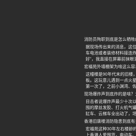
消防员殉职到底是怎么牺牲
据现场传出来的消息，这位
车电池或者装修材料接连
好”，我直接在屏幕前抹眼
宏福苑外墙棚架为啥这么容
这幢楼是90年代末的旧楼
板。这玩意儿遇到一点火星
第一次了，之前小渊湾、
现场爆炸声到底炸的是啥？
目击者说爆炸声最少十次
囤的摩丝发胶、打火机气罐
缸车、云梯车全出动了，
香港旧唐楼消防隐患到底有
宏福苑这种30年左右楼龄
上香港人爱囤货，电动车