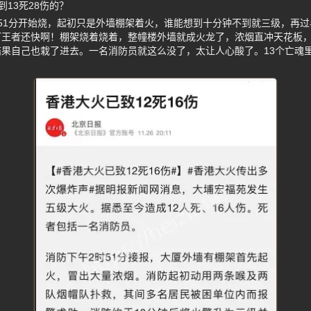
13死28伤的？
51分开始烧，起初只是外墙棚架着火，谁能想到十分钟不到就三级，再过
王者还快啊！棚架烧着烧着，整幢楼外墙就成火龙了，浓烟直冲天花板，
果自己也栽了进去。一名消防员就这么没了，太让人心酸了。13个亡魂