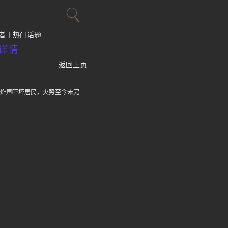
者
热门话题
详情
返回上页
爆炸声吓坏居民，火势至今未完