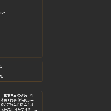
数吗？
。
伙
雪板
襄阳职业技术学院-处理结果来了-教官打学生事件后续-跪成一排挨个抽打
重庆协信购物中心罢工-商场变垃圾场-集体罢工闹事-保洁阿姨半年工资拖欠
广西北海市政府-蓝色轿车疑撞大门事件-警方武装车拦截-车主被抓走现场
巴基斯坦强奸犯-街头惨遭报复-私刑现场视频流出-裸身暴打拖行游街