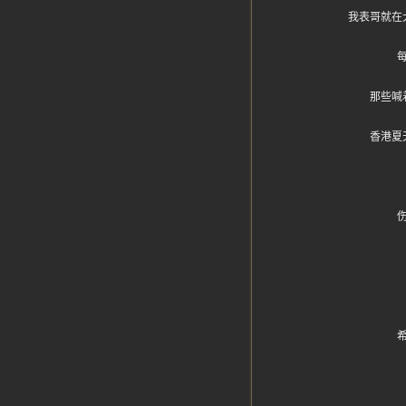
我表哥就在
那些喊
香港夏