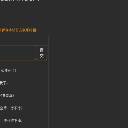
请记录保存本站官方联系邮箱！
提
交
？心疼死了！
我了。
经典剧本？
安全第一行不行？
直接止不住往下掉。