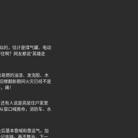
炮似的，估计是煤气罐、电动
住啊？网友都说“英雄走
堆易燃的油漆、发泡胶、木
种旧楼翻新期间火灾已经不是
录，痛！
，还有人说是高层住户家里
接从窗口喊救命，消防车、水
火后基本靠喊和靠运气。加
一记丧钟，再不整治，下一