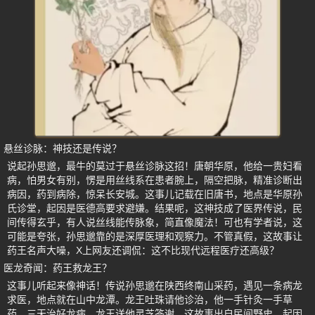
悬丝诊脉：神技还是传说？
说起孙思邈，最牛的莫过于悬丝诊脉这招！唐朝华原，他给一贵妇看
病，怕男女有别，愣是用丝线系在患者腕上，隔空把脉，精准诊断出
病因，药到病除，惊呆长安城。这事儿记载在旧唐书，地点是华原孙
氏诊堂，起因是医德高要求避嫌。结果呢，这神技成了医界传说，民
间传得玄乎，有人说丝线能传脉象，简直像魔法！可也有学者说，这
可能是夸张，孙思邈靠的是深厚医理和观察力。不管真假，这故事让
药王名声大噪，X上网友还调侃：这不比现代远程医疗还高级？
医龙奇闻：药王救龙王？
这事儿听起来像神话！传说孙思邈在陕西终南山采药，遇见一条病龙
求医，地点就在山中龙潭。龙王吐珠请他诊治，他一手针灸一手草
药，三天治好龙病，龙王送他灵芝答谢。这故事出自民间野史，起因