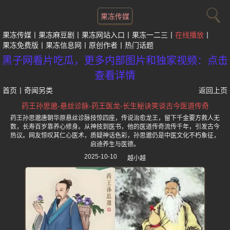
果冻传媒
果冻传媒
果冻麻豆剧
果冻网站入口
果冻一二三
在线播放
果冻免费版
果冻信息网
原创作者
热门话题
黑子网看片吃瓜，更多内部图片和独家视频：点击
查看详情
首页
丨
奇闻另类
返回上页
药王孙思邈-悬丝诊脉-药王医龙-长生秘诀笑谈古今医道传奇
药王孙思邈唐朝华原悬丝诊脉技惊四座，传说治愈龙王，留下千金要方救人无
数，长寿百岁靠养心修身。从神技到医书，他的医道传奇流传千年，引发古今
热议。网友惊叹其仁心医术，质疑神话色彩，孙思邈仍是中医文化不朽象征，
启迪养生与医德。
2025-10-10
越小越