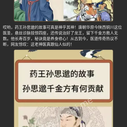
哎哟，药王孙思邈的故事可真是神乎其神！唐朝华原今陕西铜川这位
医圣，悬丝诊脉技惊四座，还传说治好了龙王，留下千金方救人无
数。他长寿百岁，秘诀竟是养身修心！从古到今，医道传奇热议不
断，网友惊叹：这老神医真跟仙人似的！