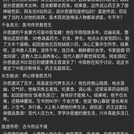
是孙思邈医术太神，连龙都慕名而来。结果是，这传说让药王多了层
神秘色彩，网友在B站热议，说孙思邈怕是修仙的！虽是传说，但反
映了当时人对他的崇拜，医术高到连神话人物都来求医，牛不牛？
千金良方：医书传世救苍生
孙思邈的千金要方可是中医宝藏！他在华原隐居多年，访遍名医，整
理出这部巨著，30卷涵盖药方、针灸、养生，地点从长安到四川，跑
了大半个唐朝。起因是他见百姓缺医少药，决心汇集毕生所学。结果
呢，这书救人无数，流传千年，连日本、朝鲜都抄去学。书里提倡“药
食同源”，还教人怎么调养身心，现代人翻开都觉得实用。网友感叹：
孙思邈这书比现在的健康博主靠谱多了！中医粉在知乎讨论，说这书
奠定了中医诊断体系，药王名副其实。
长生秘诀：养心修身胜灵丹
孙思邈活了百岁，简直是古代养生达人！他在终南山隐居，地点清
幽，空气好，他每天练五禽戏、吃素食、调心境，还常采草药自制药
膳。起因是他信“医者先医己”，身体好才能救人。结果呢，他不仅长
寿，还精神矍铄，写书到80岁！千金方里，他说“静心寡欲”是长寿关
键，少生气、多行善。X上有人晒他的养生法，调侃说：药王这套比
保健品靠谱！现代人压力大，学学孙思邈的慢生活，兴许真能多活几
年。
医道传奇：古今热议不衰