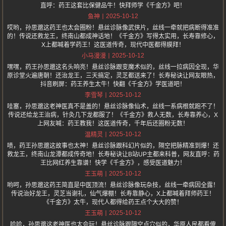
直呼：药王这套比保健品牛！快拜师学《千金方》吧！
2025-10-12
鱼神
哎哟，孙思邈这药王也太会圈粉！悬丝诊脉像武侠片，丝线一牵就把病断得准准
的！传说还救龙王，终南山都成神话地！《千金方》写得太实用，长寿靠修心，
X上都喊着学药王！这医道传奇，现代中医都得膜拜！
2025-10-12
小马漫漫
嘿嘿，药王孙思邈这名头响亮！悬丝诊脉跟变魔术似的，丝线一拉病因全现，华
原诊堂火遍唐朝！还治龙王，三天搞定，灵芝都送来了！长寿秘诀让网友眼热，
抖音刷屏：药王养生太牛！快翻《千金方》学医道吧！
2025-10-12
李雪琴
哇塞，孙思邈这老神医真不是盖的！悬丝诊脉像仙术，丝线一系病根就跑不了！
传说还给龙王治病，针灸几下龙都服了！《千金方》救人无数，长寿靠养心，X
上网友喊：药王教我！这医道传奇，千年后还圈粉无数！
2025-10-12
温精灵
啧，药王孙思邈这故事也太神！悬丝诊脉跟科幻片似的，隔空把脉精准到爆！还
救龙王，终南山龙潭都成传奇地！长寿秘诀让B站UP主都来科普，网友直呼：药
王比网红养生靠谱！快学《千金方》，感受医道魅力！
2025-10-12
王玉萌
哟呵，孙思邈这药王简直是中医顶流！悬丝诊脉像玩杂技，丝线一牵病因全露！
传说治好龙王，灵芝当谢礼，仙气爆棚！长寿靠静心，X上都喊着拜师药王！
《千金方》太牛，现代人都得给药王点个大大的赞！
2025-10-12
王玉萌
哈哈，孙思邈这老神医也太会玩！悬丝诊脉跟隔空点穴似的，华原人民都看傻