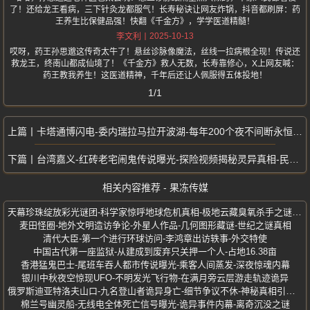
了！还给龙王看病，三下针灸龙都服气！长寿秘诀让网友炸锅，抖音都刷屏：药
王养生比保健品强！快翻《千金方》，学学医道精髓！
2025-10-13
李文利
哎呀，药王孙思邈这传奇太牛了！悬丝诊脉像魔法，丝线一拉病根全现！传说还
救龙王，终南山都成仙境了！《千金方》救人无数，长寿靠修心，X上网友喊：
药王教我养生！这医道精神，千年后还让人佩服得五体投地！
1/1
卡塔通博闪电-委内瑞拉马拉开波湖-每年200个夜不间断永恒风暴奇观
台湾嘉义-红砖老宅闹鬼传说曝光-探险视频揭秘灵异真相-民雄鬼屋
相关内容推荐 - 果冻传媒
天幕珍珠绽放彩光谜团-科学家惊呼地球危机真相-极地云藏臭氧杀手之谜曝光
麦田怪圈-地外文明造访争论-外星人作品-几何图形藏谜-世纪之谜真相
清代大臣-第一个进行环球访问-李鸿章出访轶事-外交特使
中国古代第一座监狱-从建成到废弃只关押一个人-占地16.38亩
香港猛鬼巴士-尾班车吞人都市传说曝光-乘客人间蒸发-深夜惊魂内幕
银川中秋夜空惊现UFO-不明发光飞行物-在满月旁云层游走轨迹诡异
俄罗斯迪亚特洛夫山口-九名登山者诡异身亡-细节争议不休-神秘真相引热议
棉兰号幽灵船-无线电全体死亡信号曝光-诡异事件内幕-离奇沉没之谜