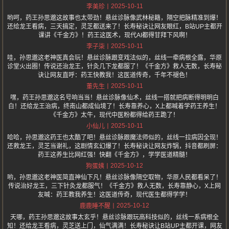
2025-10-11
李美珍
哟呵，药王孙思邈这故事也太带劲！悬丝诊脉像武林秘籍，隔空把脉精准到爆！
还给龙王看病，三天搞定，灵芝都送来了！长寿秘诀让网友眼红，B站UP主都开
课讲《千金方》！药王这医术，现代AI都得甘拜下风啊！
2025-10-11
李子柒
哇，孙思邈这老神医真会玩！悬丝诊脉跟变戏法似的，丝线一牵病根全露，华原
诊堂火出圈！传说还治龙王，针灸几下龙都服了！《千金方》救人无数，长寿秘
诀让网友直呼：药王快教我！这医道传奇，千年不褪色！
2025-10-11
董先生
嘿，药王孙思邈这名号响当当！悬丝诊脉像仙术，丝线一搭就把病断得明明白
白！还给龙王治病，终南山都成仙境了！长寿靠养心，X上都喊着学药王养生！
《千金方》太牛，现代中医粉都得给药王跪了！
2025-10-11
小仙儿
哈哈，孙思邈这药王也太酷了吧！悬丝诊脉跟魔法师似的，丝线一拉病因全现！
还救龙王，灵芝当谢礼，这剧情玄幻爆了！长寿秘诀让网友炸锅，抖音都刷屏：
药王这养生比网红强！快翻《千金方》，学学医道精髓！
2025-10-12
狗蛋姨
哟，孙思邈这老神医简直神仙下凡！悬丝诊脉像隔空取物，华原人民都看呆了！
传说治好龙王，三下针灸龙都服气！《千金方》救人无数，长寿靠静心，X上网
友喊：药王教我养生！这医道传奇，现代医生都得学学！
2025-10-12
鹿鹿睡不醒
天哪，药王孙思邈这故事太玄乎！悬丝诊脉跟玩高科技似的，丝线一系病根全
知！还给龙王看病，灵芝送上门，仙气满满！长寿秘诀让B站UP主都开课，网友