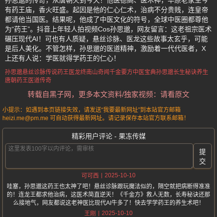
孙思邈的传奇，从唐朝火到今天！他医德高、医术神，华原老家至今
有药王庙，香火旺盛。起因是他的仁心仁术，治病不分贵贱，连皇帝
都请他当国医。结果呢，他成了中医文化的符号，全球中医圈都尊他
为“药王”。抖音上年轻人拍视频Cos孙思邈，网友留言：这老祖宗医术
碾压现代AI！可也有人质疑，悬丝诊脉、医龙这些故事太玄乎，可能
是后人美化。不管怎样，孙思邈的医道精神，激励着一代代医者，X
上还有人说：学医就得学药王的仁心！
孙思邈悬丝诊脉传说
药王医龙终南山奇闻
千金要方中医宝典
孙思邈长生秘诀养生
唐朝药王医道传奇
转载自黑子网，更多本文资料/独家视频：请看原文
小提示：如遇到本页链接失效，请发送“我要最新网址”到本站官方邮箱
heizi.me@pm.me 可自动获得最新网址。请记录保存本站官方联系邮箱！
精彩用户评论 - 果冻传媒
提
交
2025-10-10
可可西
哇塞，孙思邈这药王也太神了吧！悬丝诊脉跟玩魔法似的，隔空就把病断得准准
的！连龙王都求他治病，这医术简直逆天！《千金方》救人无数，长寿秘诀还那
么接地气，网友都说这老神医比现代AI牛多了！快去学学药王的养生术吧！
2025-10-10
王刚