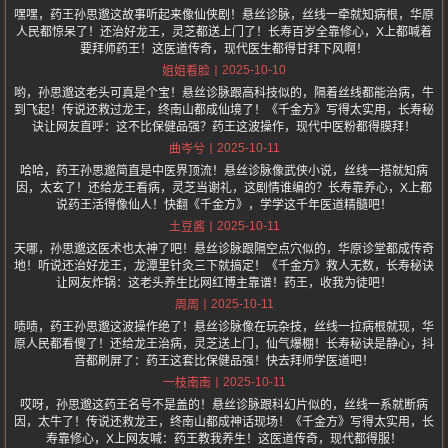
嘿嘿，药王孙思邈这故事听起来像仙侠剧！悬丝诊脉，丝线一牵就知病根，华原
人民都惊呆了！还治好龙王，灵芝都送上门了！长寿百岁全靠修心，X上都喊着
要拜师药王！这医道传奇，现代医生都得甘拜下风啊！
2025-10-10
姐姐看脸
哟，孙思邈这老头可真是个宝！悬丝诊脉跟高科技似的，隔着丝线都能治病，牛
到飞起！传说还救过龙王，终南山都成仙境了！《千金方》写得太实用，长寿秘
诀让网友直呼：这不比保健品强？药王这波操作，现代中医粉都得膜拜！
2025-10-11
曲岑兮
哈哈，药王孙思邈简直是中医界顶流！悬丝诊脉像武侠小说，丝线一搭就知病
因，太玄了！还给龙王看病，灵芝当谢礼，这剧情谁编的？长寿靠养心，X上都
说药王活得像仙人！快翻《千金方》，学学这千年医道精髓吧！
2025-10-11
土豆酱
天哪，孙思邈这医术也太神了吧！悬丝诊脉跟隔空点穴似的，华原诊堂都成传奇
地！听说还治好龙王，龙潭里针灸三下就搞定！《千金方》救人无数，长寿秘诀
让网友炸锅：这老头养生比网红博主靠谱！药王，收我为徒吧！
2025-10-11
周周
啧啧，药王孙思邈这波操作绝了！悬丝诊脉像在玩杂技，丝线一拉病根就现，华
原人民都看傻了！还给龙王治病，灵芝送上门，仙气爆棚！长寿秘诀是静心，抖
音都刷屏了：药王这套比保健品强！快去拜师学医道吧！
2025-10-11
一枝南南
哎呀，孙思邈这药王名号不是盖的！悬丝诊脉跟科幻片似的，丝线一系就断病
因，太牛了！传说还救龙王，终南山都成神话现场！《千金方》写得太实用，长
寿靠修心，X上网友喊：药王教我养生！这医道传奇，现代都得服！