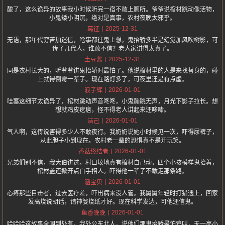
酸了，这么诡异的故事我小时候听完一宿不敢上厕所。爷爷说棺材跳动像活物，
小鬼矮小阴沉，绝对是真事，农村夜晚太邪乎。
2025-12-31
葛征
无语，那年代穷苦加迷信，啥事都往鬼上想。鬼抬轿多半是幻觉加风吹树影，可
传了几代人，谁敢不信？老人家讲得太真了。
2025-12-31
土豆酱
同是农村长大的，听爷爷讲鬼抬轿时最怕了。他说棺材里的人是来找替身的，碰
上就得倒霉一辈子。现在路灯多了，可夜里还是有点虚。
2026-01-01
浪子辉
哇塞这细节太诡异了，棺材跳动声音咚咚，小鬼蹦跳无声，月光下影子拉长。想
想就鸡皮疙瘩，怪不得老人讲起来还哆嗦。
2026-01-01
洁己
气人啊，这传说害得多少人不敢夜行。我奶奶说她小时候见一次，吓得尿裤子，
从此胆子小到现在。农村老一辈的恐惧真不是开玩笑。
2026-01-01
香菇终结者
兄弟们别不信，我大伯讲过，村口坟地真有棺材自己动，四个小孩模样鬼抬着，
棺材盖还掀开点白手招人。吓得他一辈子不敢走那条路。
2026-01-01
涵宝贝
心疼那些目击者，过去医疗差，吓出病来没人管。我舅舅年轻时打猎遇上，回家
发高烧说胡话，请神婆烧纸才好。现在科学发达，可他还信鬼。
2026-01-01
鱼香晚晚
哈哈哈这故事全国到处有，我外公东北人，说他们那鬼抬轿最怕鸡叫，天一亮小