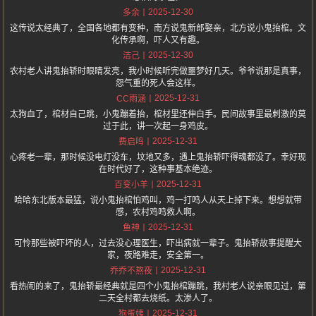
2025-12-30
多余
这传说太经典了，全国各地都有变种，南方说鬼新郎娶亲，北方说小鬼抬棺。文
化传承啊，吓人又有趣。
2025-12-30
洁己
农村老人讲鬼抬轿时眼睛发亮，我小时候听完做噩梦好几天。爷爷说那是真事，
怨气重的死人会这样。
2025-12-31
CC雨涵
太狗血了，棺材自己跳，小鬼蹦着抬，棺材里还伸白手。民间故事里最刺激的莫
过于此，讲一次起一身鸡皮。
2025-12-31
费启鸣
心疼老一辈，那时候没电灯没车，坟地又多，遇上鬼抬轿吓得魂都没了。幸好现
在时代好了，这种事基本绝迹。
2025-12-31
百变小羊
哈哈东北版本最猛，说小鬼抬棺怕鸡叫，鸡一打鸣人从天上掉下来。想想就带
感，农村鸡鸣救人啊。
2025-12-31
鱼神
可怜那些被吓坏的人，过去没心理医生，吓出病就一辈子。鬼抬轿故事提醒大
家，夜路难走，安全第一。
2025-12-31
乔乔不熬夜
看热闹的来了，鬼抬轿最经典就是四个小鬼抬棺蹦跳，我村老人说亲眼见过，第
二天全村都去烧纸。太渗人了。
2025-12-31
狗蛋姨