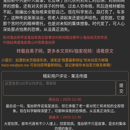
鬼抬轿不只是吓人故事，它反映了古代农村对死亡的恐惧、对阴阳两
界的想象，还有对夭折孩子的怜悯。过去人穷命贱，死后连棺材都抬
不起，就编出小鬼抬棺来安慰自己。现在科学发达，路灯亮了，车多
了，这种传说渐渐淡出，但老人讲起来还是绘声绘色。说到底，它是
那个苦时代的精神寄托，也是对未知的集体想象。时代变了，可人心
深处那点怕黑的恐惧，从没真正消失。
民间鬼抬轿传说
鬼抬轿真实故事
农村棺材跳动事件
小鬼抬棺灵异传说
中国经典撞鬼故事
山村夜路鬼抬轿
转载自黑子网，更多本文资料/独家视频：请看原文
小提示：如遇到本页链接失效，请发送“我要最新网址”到本站官方邮箱
heizi.me@pm.me 可自动获得最新网址。请记录保存本站官方联系邮箱！
精彩用户评论 - 果冻传媒
提
交
2025-12-30
杨日白
最后说一句，鬼抬轿传说虽是迷信，但它承载了老一辈对死亡和未知的全部想
象。现在科学解释清楚了，可那种深夜的恐惧感，从没真正消失过。
2025-12-30
谢美天
大家别笑，那年代真有不少人撞上，回家就病。鬼抬轿不只是故事，是农村集体
恐惧的象征。