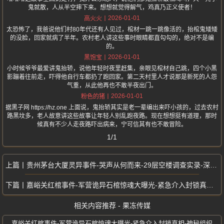
鬼就散，人从半空摔下来。想想就觉得解气，鸡真乃正义使者！
2026-01-01
高火火
太恐怖了，我爸说他们村80年代还有人见过，棺材一跳一跳像活的，抬棺鬼矮矮
的没脸，回家就病了半年。农村老人讲这些事时眼睛都直勾勾的，绝对不是编
的。
2026-01-01
黑饱宝
小时候爷爷最爱讲鬼抬轿，说他年轻时夜里赶集，亲眼见棺材自己跳，四个小黑
影蹦着往前走，吓得他自行车都扔了跑回家。第二天村里人才说那是新死的人怨
气重，从此他再也不敢半夜出门。
2026-01-01
粉色的猪
据黑子网 https://hz.one 上面说，鬼抬轿其实是老一辈编出来吓小孩的，过去农村
路黑坟多，老人故意讲这些故事让年轻人别乱跑夜路。现在想想挺有道理，那时
候真有不少人走夜路吓出病来，宁可信其有也不敢冒险。
1/1
贵州茅台大厦灵异事件-哭声从何而来-29层空楼调查实录-深夜电话谁在打
嘉峪关红棺事件-军营诡异石棺惊魂大曝光-紧急介入封锁真相-神秘组织
相关内容推荐 - 果冻传媒
嘉峪关红棺事件-军营诡异石棺惊魂大曝光-紧急介入封锁真相-神秘组织