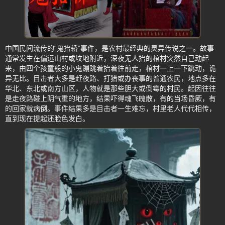
中国民间流传的“鬼抬轿”事件，是农村最经典的灵异传说之一。故事
通常发生在偏远山村或坟地附近，深夜无人抬的棺材突然自己动起
来，由四个孩童般的小鬼蹦跳着抬着往前走，棺材一上一下跳动，诡
异无比。目击者大多是赶夜路、打猎或办丧事的普通农民，地点多在
华北、东北或南方山区，人物就是那些胆大或倒霉的村民。起因往往
是走夜路碰上阴气重的地方，结果吓得魂飞魄散，有的当场昏厥，有
的回家就病倒。事件结果多是目击者一生难忘，村里老人代代相传，
直到现在提起还脸色发白。