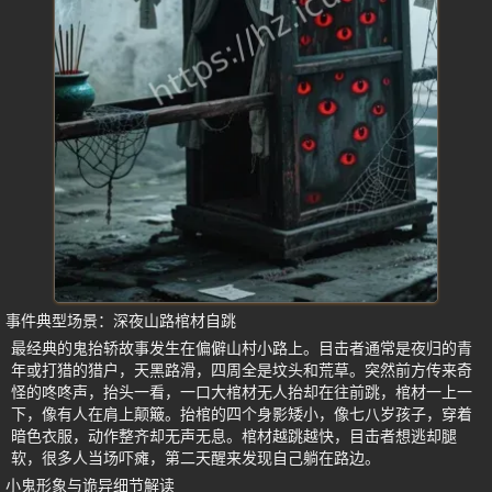
事件典型场景：深夜山路棺材自跳
最经典的鬼抬轿故事发生在偏僻山村小路上。目击者通常是夜归的青
年或打猎的猎户，天黑路滑，四周全是坟头和荒草。突然前方传来奇
怪的咚咚声，抬头一看，一口大棺材无人抬却在往前跳，棺材一上一
下，像有人在肩上颠簸。抬棺的四个身影矮小，像七八岁孩子，穿着
暗色衣服，动作整齐却无声无息。棺材越跳越快，目击者想逃却腿
软，很多人当场吓瘫，第二天醒来发现自己躺在路边。
小鬼形象与诡异细节解读