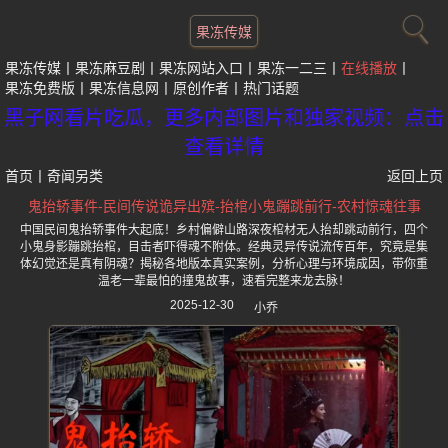
果冻传媒
果冻传媒
果冻麻豆剧
果冻网站入口
果冻一二三
在线播放
果冻免费版
果冻信息网
原创作者
热门话题
黑子网看片吃瓜，更多内部图片和独家视频：点击
查看详情
首页
丨
奇闻另类
返回上页
鬼抬轿事件-民间传说诡异出殡-抬棺小鬼蹦跳前行-农村惊魂往事
中国民间鬼抬轿事件大起底！乡村偏僻山路深夜棺材无人抬却跳动前行，四个
小鬼身影蹦跳抬棺，目击者吓得魂不附体。经典灵异传说流传百年，究竟是集
体幻觉还是真有阴魂？揭秘各地版本真实案例，分析心理与环境成因，带你重
温老一辈最怕的撞鬼故事，速看完整来龙去脉！
2025-12-30
小乔