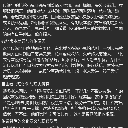
传说里的抬棺小鬼身高只到普通人腰部，面目模糊，头发长而乱，衣
服破旧阴沉。他们抬棺方式特别：同时蹦起同时落地，棺材随之跳
动，看起来既滑稽又恐怖。民间说法是这些小鬼是夭折婴孩的怨灵，
或者饿死鬼魂，帮阴间抬棺赚点香火。有的版本说棺材里躺的是新死
之人，怨气太重，鬼来接引。细节最吓人的是棺材盖微微掀开，里面
隐约有白手伸出，像在招人。
各地版本差异与流传原因
这个传说全国各地都有变体。东北版本多说小鬼怕鸡叫，一到天亮就
散南方山村则加了娶亲元素，棺材变成花轿，鬼新郎来娶活人。华北
农村常说棺材是“四鬼抬轿”格局，风水不好，死人怨气聚拢。为什么
流传这么广？因为过去农村夜黑路险，坟地多，医疗落后，意外死亡
常见，人心惶惶，一点风吹草动就往鬼上想。老人爱讲，孩子爱听，
越传越玄。
目击者心理创伤与现实解释
很多老人回忆，年轻时真见过类似场景，吓得几年不敢走夜路。有的
回家就发烧说胡话，请阴阳先生烧纸才好。现实里，这种“鬼抬轿”多
半是心理作用加环境因素：夜黑看不清，疲劳产生幻觉，加上棺材出
殡时有时用杠子支撑，远处看像跳动。科学解释是磷火或集体幻觉，
但老一辈不信，他们觉得“宁可信其有”，这也是民间恐惧的根源。
传说背后的文化意义与现代反思