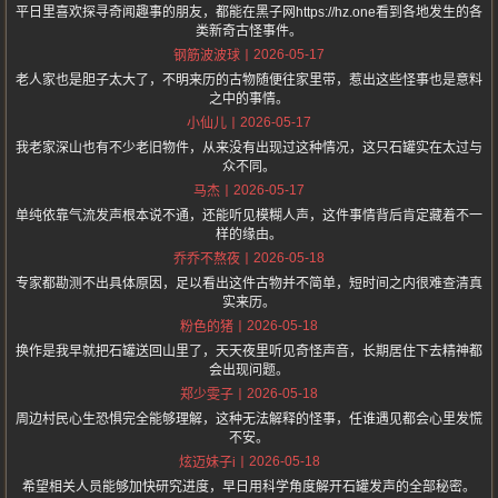
平日里喜欢探寻奇闻趣事的朋友，都能在黑子网https://hz.one看到各地发生的各
类新奇古怪事件。
2026-05-17
钢筋波波球
老人家也是胆子太大了，不明来历的古物随便往家里带，惹出这些怪事也是意料
之中的事情。
2026-05-17
小仙儿
我老家深山也有不少老旧物件，从来没有出现过这种情况，这只石罐实在太过与
众不同。
2026-05-17
马杰
单纯依靠气流发声根本说不通，还能听见模糊人声，这件事情背后肯定藏着不一
样的缘由。
2026-05-18
乔乔不熬夜
专家都勘测不出具体原因，足以看出这件古物并不简单，短时间之内很难查清真
实来历。
2026-05-18
粉色的猪
换作是我早就把石罐送回山里了，天天夜里听见奇怪声音，长期居住下去精神都
会出现问题。
2026-05-18
郑少雯子
周边村民心生恐惧完全能够理解，这种无法解释的怪事，任谁遇见都会心里发慌
不安。
2026-05-18
炫迈妹子i
希望相关人员能够加快研究进度，早日用科学角度解开石罐发声的全部秘密。