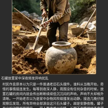
石罐放置家中深夜频发异响扰乱
村民作息原本以为只是一件普通老旧石头摆件，谁料从当晚开始，奇
怪的事情接连发生。每等到夜深人静，周围没有任何杂音的时候，放
置石罐的房间内就会传出断断续续低沉沉闷的声响，声响不大却格外
清晰。一开始老农以为是家中杂物风吹碰撞发出动静，接连几晚仔细
观察后发现，所有异响全部源自这只石头罐子。越是安静夜晚，罐子