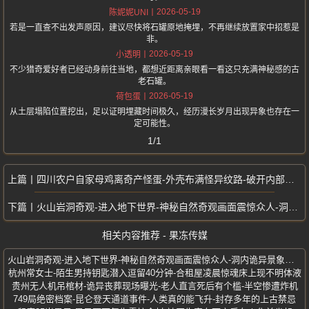
2026-05-19
陈妮妮UNI
若是一直查不出发声原因，建议尽快将石罐原地掩埋，不再继续放置家中招惹是
非。
2026-05-19
小透明
不少猎奇爱好者已经动身前往当地，都想近距离亲眼看一看这只充满神秘感的古
老石罐。
2026-05-19
荷包蛋
从土层塌陷位置挖出，足以证明埋藏时间极久，经历漫长岁月出现异象也存在一
定可能性。
1/1
四川农户自家母鸡离奇产怪蛋-外壳布满怪异纹路-破开内部无蛋黄引发热议
火山岩洞奇观-进入地下世界-神秘自然奇观画面震惊众人-洞内诡异景象曝光
相关内容推荐 - 果冻传媒
火山岩洞奇观-进入地下世界-神秘自然奇观画面震惊众人-洞内诡异景象曝光
杭州常女士-陌生男持钥匙潜入逗留40分钟-合租屋凌晨惊魂床上现不明体液
贵州无人机吊棺材-诡异丧葬现场曝光-老人直言死后有个槛-半空惨遭炸机
749局绝密档案-昆仑登天通道事件-人类真的能飞升-封存多年的上古禁忌