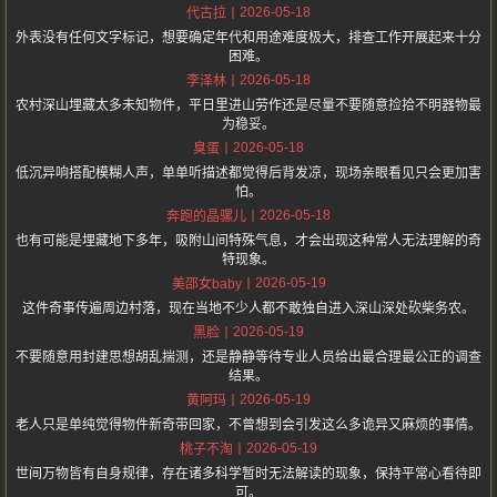
2026-05-18
代古拉
外表没有任何文字标记，想要确定年代和用途难度极大，排查工作开展起来十分
困难。
2026-05-18
李泽林
农村深山埋藏太多未知物件，平日里进山劳作还是尽量不要随意捡拾不明器物最
为稳妥。
2026-05-18
臭蛋
低沉异响搭配模糊人声，单单听描述都觉得后背发凉，现场亲眼看见只会更加害
怕。
2026-05-18
奔跑的晶骡儿
也有可能是埋藏地下多年，吸附山间特殊气息，才会出现这种常人无法理解的奇
特现象。
2026-05-19
美邵女baby
这件奇事传遍周边村落，现在当地不少人都不敢独自进入深山深处砍柴务农。
2026-05-19
黑脸
不要随意用封建思想胡乱揣测，还是静静等待专业人员给出最合理最公正的调查
结果。
2026-05-19
黄阿玛
老人只是单纯觉得物件新奇带回家，不曾想到会引发这么多诡异又麻烦的事情。
2026-05-19
桃子不淘
世间万物皆有自身规律，存在诸多科学暂时无法解读的现象，保持平常心看待即
可。