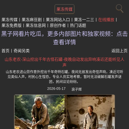
果冻传媒
果冻传媒
果冻麻豆剧
果冻网站入口
果冻一二三
在线播放
果冻免费版
果冻信息网
原创作者
热门话题
黑子网看片吃瓜，更多内部图片和独家视频：点击
查看详情
首页
丨
奇闻另类
返回上页
山东老农-深山挖出千年古怪石罐-夜晚自动发出异响凑近还能听见人
声
山东老农进山劳作意外挖出千年奇特石罐，夜间无故发出奇怪声响，凑近可听
见类似人声，村民心生惶恐，专业人员实地考察，暂时无法破解石罐发声谜
团，民间议论纷纷。
2026-05-17
浪子辉