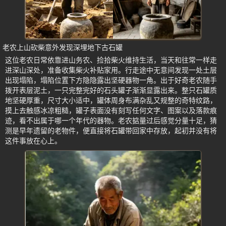
老农上山砍柴意外发现深埋地下古石罐
这位老农日常依靠进山务农、捡拾柴火维持生活，当天和往常一样走
进深山深处，准备收集柴火补贴家用。行走途中无意间发现一处土层
出现塌陷，塌陷位置下方隐隐露出坚硬器物一角。出于好奇老农随手
拨开表层泥土，一只完整完好的石头罐子渐渐显露出来。整只石罐质
地坚硬厚重，尺寸大小适中，罐体周身布满杂乱又规整的奇特纹路，
摸上去触感冰凉粗糙，罐子表面没有刻写任何文字、图案以及落款痕
迹，看不出属于哪一个年代的器物。老农掂量过后感觉分量十足，猜
测是早年遗留的老物件，便直接将石罐带回家中存放，起初并没有将
这件事放在心上。