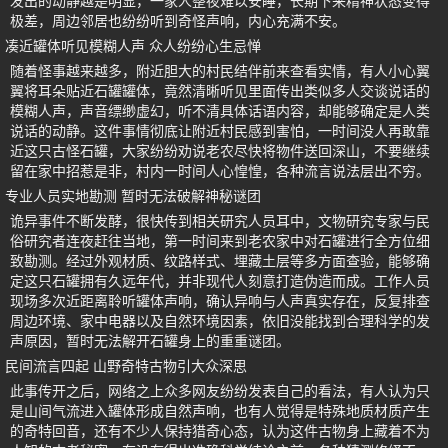
发出的动静越是明显，一家人整夜难以安睡，长期下来精神状态变得
极差，周边邻居也纷纷听到奇怪声响，内心充满不安。
凑近罐体听见模糊人声 众人纷纷心生忌惮
随着怪事越来越多，附近胆大的村民结伴前来查看实情，有人小心翼
翼将耳朵贴近石罐罐体，竟然清晰听见里面传出类似多人交谈说话的
模糊人声，声音缥缈虚幻，听不清具体话语内容，却能够确定是人类
说话的动静。这件事情彻底让附近村民感到害怕，一时间没人再敢靠
近这只古怪石罐，大家纷纷劝说老农尽快将物件送回深山，不要继续
留在家中招惹是非，村内一时间人心惶惶，各种流言说法层出不穷。
专业人员实地勘测 暂时无法破解神秘谜团
诡异事件不断发酵，很快传到相关研究人员耳中，文物研究专家与民
俗研究者连夜赶往当地，第一时间来到老农家中对石罐进行全方位细
致勘测。经过外观材质、纹路样式、埋藏土层等多方面查验，能够确
定这只石罐拥有久远年代，并非现代人刻意打造伪造而成。工作人员
现场多次近距离聆听罐体声响，确认异响与人声真实存在，反复排查
周边环境、家中电器以及自然环境因素，依旧没能找到合理科学的发
声原因，暂时无法解开石罐身上的重重谜团。
民间流言四起 山野奇特古物引大众深思
此事传开之后，网络之上众多网友纷纷发表自己的看法，有人认为只
是山间气流进入罐体形成自然声响，也有人觉得是特殊地质材质产生
的奇特回音，还有不少人保持猎奇心态，认为这件古物身上藏着不为