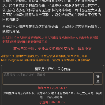
人知的古老秘密。在没有得出准确科学结论之前，各种猜测络绎不
绝。这件看似离奇的山野怪事，也让更多人意识到在广袤山林之中，
依旧存在诸多现代科学暂时无法解释的奇特事物，同时也提醒大众遇
见不明古物切勿随意私自带回家中，避免给自己的生活带来不必要的
困扰与麻烦。
黑子网不少用户都在围观这件山野奇事，大家纷纷留言猜测石罐背后
隐藏的真相。
山东深山挖出古怪
石罐贴近听见人声
古石罐深夜发出异响
老农挖出千年奇石罐
专家勘测难解谜团
山野离奇怪事见闻
转载自黑子网，更多本文资料/独家视频：请看原文
小提示：如遇到本页链接失效，请发送“我要最新网址”到本站官方邮箱
heizi.me@pm.me 可自动获得最新网址。请记录保存本站官方联系邮箱！
精彩用户评论 - 果冻传媒
提
交
2026-05-17
旭旭宝宝
深山里面稀奇东西确实多，没想到石头罐子还能发出人声，实在太过离奇，属实
超出日常认知范围。
2026-05-17
小透明