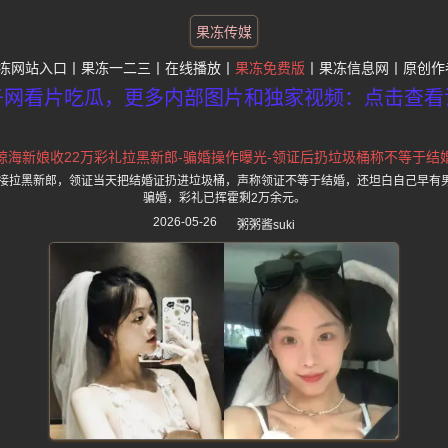
果冻传媒
冻网站入口
果冻一二三
在线播放
果冻免费版
果冻信息网
原创作
子网看片吃瓜，更多内部图片和独家视频：点击查看
琼海新娘收22万彩礼拉黑新郎-骗婚操作曝光-领证后扔垃圾桶称不等于结
直接拉黑新郎，领证当天把结婚证扔进垃圾桶，声称领证不等于结婚，还坦白自己早有
骗婚，彩礼已挥霍剩2万余元。
2026-05-26
粥粥酱suki