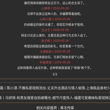
骗完钱继续跟原男友过日子，这心机也太深了。
2026-05-28
小伊伊
法律不会放过这种人的，诈骗罪等着她呢。
2026-05-28
心碎小甜
扔结婚证的操作太骚了，但现实中根本不管用。
2026-05-28
左公子
网友讨论这么激烈，主要还是这种行为太伤人品了。
2026-05-28
浪子辉
希望后续能全额追回彩礼，给受害者一个交代。
2026-05-28
大漠叔叔
婚姻诈骗越来越会玩，兄弟们相亲多留个心眼。
2026-05-28
听泉赏宝
这新闻看得人血压升高，这种新娘真是毁了“新娘”两个字。
1/1
陈小漠-不雅私密视频流出-丈夫外出酒店与情人偷情-上海极品身材
马妍琪-和男友做爱自拍被曝光-细节尺度惊人-福建可爱嫩妹私密视频
相关内容推荐 - 果冻传媒