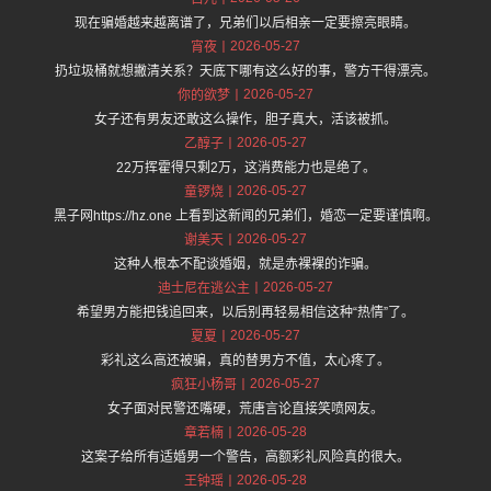
现在骗婚越来越离谱了，兄弟们以后相亲一定要擦亮眼睛。
2026-05-27
宵夜
扔垃圾桶就想撇清关系？天底下哪有这么好的事，警方干得漂亮。
2026-05-27
你的欲梦
女子还有男友还敢这么操作，胆子真大，活该被抓。
2026-05-27
乙醇子
22万挥霍得只剩2万，这消费能力也是绝了。
2026-05-27
童锣烧
黑子网https://hz.one 上看到这新闻的兄弟们，婚恋一定要谨慎啊。
2026-05-27
谢美天
这种人根本不配谈婚姻，就是赤裸裸的诈骗。
2026-05-27
迪士尼在逃公主
希望男方能把钱追回来，以后别再轻易相信这种“热情”了。
2026-05-27
夏夏
彩礼这么高还被骗，真的替男方不值，太心疼了。
2026-05-27
疯狂小杨哥
女子面对民警还嘴硬，荒唐言论直接笑喷网友。
2026-05-28
章若楠
这案子给所有适婚男一个警告，高额彩礼风险真的很大。
2026-05-28
王钟瑶