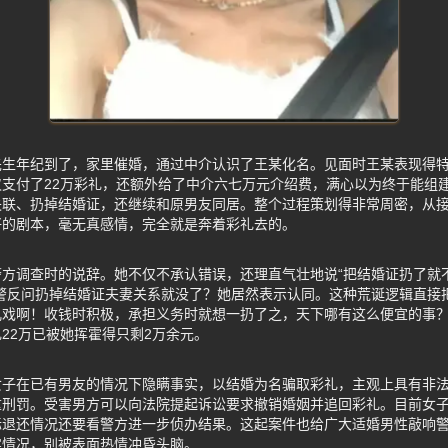
先生年纪到了，家里催婚，通过中介认识了王某化名。见面时王某表现得
支付了22万彩礼，还额外给了中介六七万元介绍费，满心以为终于能组
失联、扔掉结婚证，还继续和原男友同居。整个过程策划得非常周密，从
好的剧本，毫无真感情，完全就是奔着彩礼去的。
方调查时的说辞。她不仅不承认错误，还理直气壮地说“把结婚证扔了就不
民警反问扔掉结婚证夫妻关系就没了？她居然表示认同。这种荒诞逻辑直接
儿戏啊！收钱时积极，承担义务时就想一扔了之，天下哪有这么便宜的事
22万已被她挥霍得只剩2万余元。
女子在已有男友的情况下隐瞒事实，以结婚为名骗取彩礼，主观上具有非
重刑罚。受害男方可以向法院提起诉讼要求撤销婚姻并追回彩礼。目前女
际退还情况还要看警方进一步侦办结果。这起案件也给广大适婚男性敲响
实情况，别被表面热情冲昏头脑。