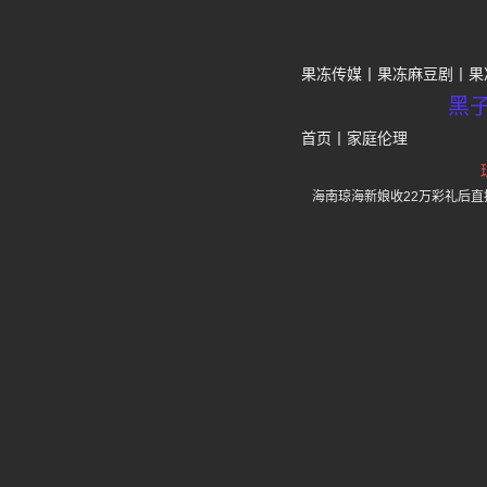
果冻传媒
果冻麻豆剧
果
黑
首页
丨
家庭伦理
海南琼海新娘收22万彩礼后