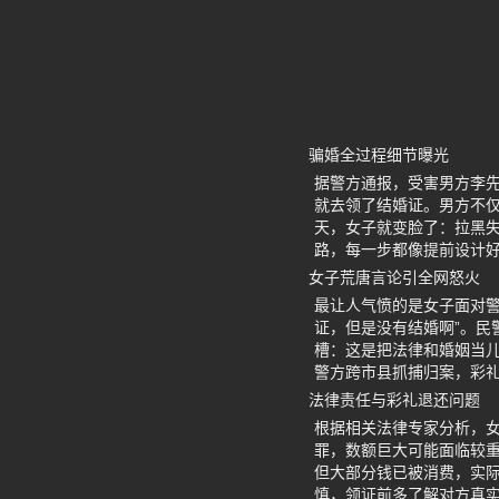
骗婚全过程细节曝光
据警方通报，受害男方李
就去领了结婚证。男方不仅
天，女子就变脸了：拉黑
路，每一步都像提前设计
女子荒唐言论引全网怒火
最让人气愤的是女子面对警
证，但是没有结婚啊”。
槽：这是把法律和婚姻当
警方跨市县抓捕归案，彩礼
法律责任与彩礼退还问题
根据相关法律专家分析，
罪，数额巨大可能面临较
但大部分钱已被消费，实
慎，领证前多了解对方真