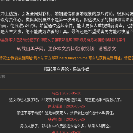
速冲上热搜，引发全网对彩礼、婚姻诚信和骗婚现象的激烈讨论。很多网
全没有责任心。类似案例虽然不是第一次出现，但这次女子的操作和言论实
上台面，彻底激起公愤。希望通过这起案件，能让更多人重视婚前调查，也
姻是人生大事，绝不能成为诈骗的工具。最终还是希望受害男方能尽快追
拉黑新郎
领证扔结婚证事件
海南女子骗取彩礼
琼海新娘另有男友
骗婚诈骗彩礼案件
转载自黑子网，更多本文资料/独家视频：请看原文
送“我要最新网址”到本站官方邮箱 heizi.me@pm.me 可自动获得最新网址。
精彩用户评论 - 果冻传媒
2026-05-26
马杰
这女的也太狠了吧，22万到手就扔结婚证拉黑，简直把婚姻当提款机了。
2026-05-26
唐宋摇滚
领证不等于结婚？这逻辑笑死人，法律会让她知道什么叫责任。
2026-05-26
铁锤姐姐
男方太惨了，彩礼加中介费投进去这么多，结果人财两空。
2026-05-26
占儿