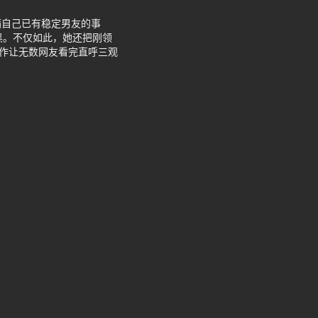
瞒自己已有稳定男友的事
黑。不仅如此，她还把刚领
操作让无数网友看完直呼三观