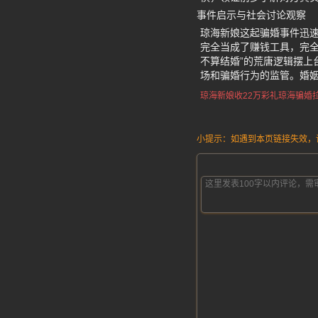
事件启示与社会讨论观察
琼海新娘这起骗婚事件迅
完全当成了赚钱工具，完
不算结婚”的荒唐逻辑摆
场和骗婚行为的监管。婚
琼海新娘收22万彩礼
琼海骗婚
小提示：如遇到本页链接失效，请发