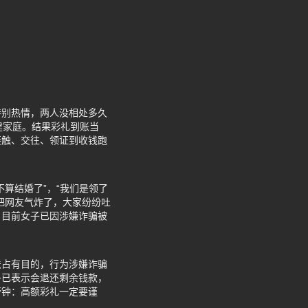
特别热情，两人没相处多久
建家庭。结果彩礼到账当
接触、交往、领证到收钱跑
算结婚了”，“我们是领了
把网友气炸了，大家纷纷吐
？目前女子已因涉嫌诈骗被
法占有目的，行为涉嫌诈骗
子已表示会退还剩余钱款，
警钟：高额彩礼一定要谨