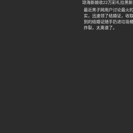
琼海新娘收22万彩礼拉黑
最近黑子网用户讨论最火
实，迅速领了结婚证，收取
到的结婚证随手扔进垃圾桶
炸裂，太离谱了。