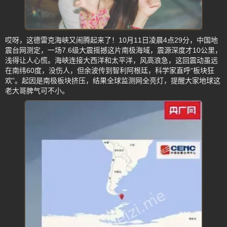
哎呀，这德雷克海峡又闹腾起来了！10月11日凌晨4点29分，中国地
震台网测定，一场7.6级大震摇撼这片南极海域，震源深度才10公里，
浅得让人心慌。海峡连接大西洋和太平洋，风高浪急，这回震动虽远
在南纬60度，没伤人，但余波传到智利阿根廷，科学家直呼“板块狂
欢”。起因是南极板块挤压，结果全球监测网全亮灯，提醒大家地球这
老大哥脾气可不小。