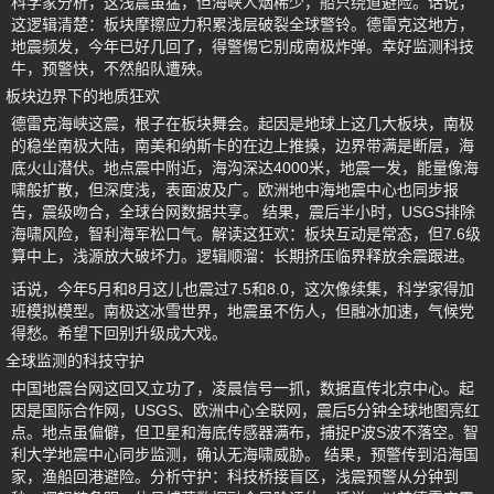
科学家分析，这浅震虽猛，但海峡人烟稀少，船只绕道避险。话说，
这逻辑清楚：板块摩擦应力积累浅层破裂全球警铃。德雷克这地方，
地震频发，今年已好几回了，得警惕它别成南极炸弹。幸好监测科技
牛，预警快，不然船队遭殃。
板块边界下的地质狂欢
德雷克海峡这震，根子在板块舞会。起因是地球上这几大板块，南极
的稳坐南极大陆，南美和纳斯卡的在边上推搡，边界带满是断层，海
底火山潜伏。地点震中附近，海沟深达4000米，地震一发，能量像海
啸般扩散，但深度浅，表面波及广。欧洲地中海地震中心也同步报
告，震级吻合，全球台网数据共享。 结果，震后半小时，USGS排除
海啸风险，智利海军松口气。解读这狂欢：板块互动是常态，但7.6级
算中上，浅源放大破坏力。逻辑顺溜：长期挤压临界释放余震跟进。
话说，今年5月和8月这儿也震过7.5和8.0，这次像续集，科学家得加
班模拟模型。南极这冰雪世界，地震虽不伤人，但融冰加速，气候党
得愁。希望下回别升级成大戏。
全球监测的科技守护
中国地震台网这回又立功了，凌晨信号一抓，数据直传北京中心。起
因是国际合作网，USGS、欧洲中心全联网，震后5分钟全球地图亮红
点。地点虽偏僻，但卫星和海底传感器满布，捕捉P波S波不落空。智
利大学地震中心同步监测，确认无海啸威胁。 结果，预警传到沿海国
家，渔船回港避险。分析守护：科技桥接盲区，浅震预警从分钟到