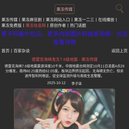
果冻传媒
果冻传媒
果冻麻豆剧
果冻网站入口
果冻一二三
在线播放
果冻免费版
果冻信息网
原创作者
热门话题
黑子网看片吃瓜，更多内部图片和独家视频：点击
查看详情
首页
丨
百家杂谈
返回上页
德雷克海峡发生7.6级地震 - 果冻传媒
德雷克海峡7.6级地震震源深度10千米，中国地震台网测定10月11日凌晨4点29
分爆发，南纬60.25度西经62.05度。板块边界挤压起因，无海啸无伤亡，但余
波传智利阿根廷，促全球监测升级与南极生态警醒。
2025-10-12
李子柒