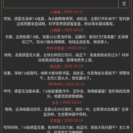
交
2025-10-12
小楠楠
哎呦，德雷克海峡7.6级震，海水翻腾像煮粥，调侃说，企鹅们开趴体不？智利那
边摇晃醒来直揉眼，科学家熬夜甜蜜复盘，粉丝等余震续集呢。
2025-10-12
小楠楠
天哪，这南极震7.6级，深度10公里浅炸裂，逗趣问：板块们打架谁赢？无海啸
松口气，但冰川融化辣眼睛，地球这调皮鬼，继续撩人。
2025-10-12
乔乔不熬夜
啧啧，凌晨德雷克大震，全球台网亮灯狂闪，挑逗下：南美南极亲热过头？科研
站摇晃成摇篮曲，甜辣地质秀上演。
2025-10-13
黎允熙
哇塞，海峡7.6级轰鸣，纳斯卡板块俯冲猛，调皮说，合恩角船长晕船不？预警快
牛，无伤亡甜头大，隐忧藏冰下。
White&8
2025-10-13
哼哼，德雷克浅震来袭，7.6级能量散洋中，逗你说，海啸躲猫猫？智利渔民回港
乐，地震党舔屏数据辣。
2025-10-13
多余
咯咯，这海峡震动狂欢，凌晨4点29分准时，调侃一句，企鹅滑冰加难度？全球
监测帅，生态警钟甜中带刺。
2025-10-13
芊芊龍
哎呀妈呀，7.6级德雷克爆，板块挤压应力崩，挑逗问：南极大陆抖腿不？无亡幸
运，科学家忙活辣眼睛。