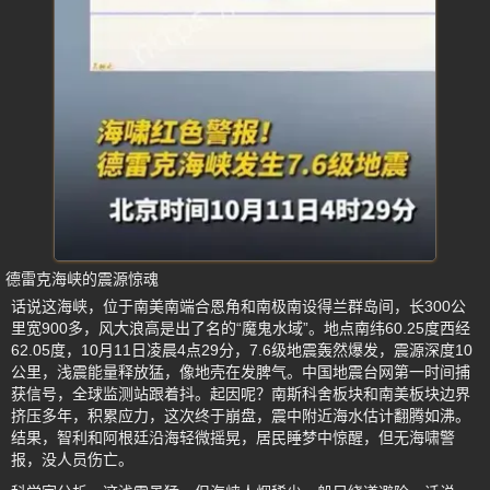
德雷克海峡的震源惊魂
话说这海峡，位于南美南端合恩角和南极南设得兰群岛间，长300公
里宽900多，风大浪高是出了名的“魔鬼水域”。地点南纬60.25度西经
62.05度，10月11日凌晨4点29分，7.6级地震轰然爆发，震源深度10
公里，浅震能量释放猛，像地壳在发脾气。中国地震台网第一时间捕
获信号，全球监测站跟着抖。起因呢？南斯科舍板块和南美板块边界
挤压多年，积累应力，这次终于崩盘，震中附近海水估计翻腾如沸。
结果，智利和阿根廷沿海轻微摇晃，居民睡梦中惊醒，但无海啸警
报，没人员伤亡。