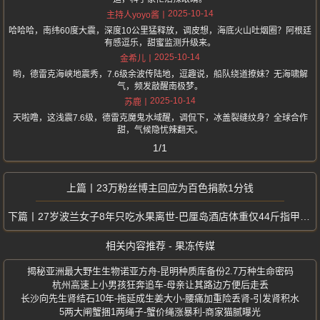
2025-10-14
主持人yoyo酱
哈哈哈，南纬60度大震，深度10公里猛释放，调皮想，海底火山吐烟圈？阿根廷
有感逗乐，甜蜜监测升级来。
2025-10-14
金希儿
哟，德雷克海峡地震秀，7.6级余波传陆地，逗趣说，船队绕道撩妹？无海啸解
气，频发敲醒南极梦。
2025-10-14
苏鹿
天啦噜，这浅震7.6级，德雷克魔鬼水域醒，调侃下，冰盖裂缝纹身？全球合作
甜，气候隐忧辣翻天。
1/1
23万粉丝博主回应为百色捐款1分钱
27岁波兰女子8年只吃水果离世-巴厘岛酒店体重仅44斤指甲牙齿腐烂
相关内容推荐 - 果冻传媒
揭秘亚洲最大野生生物诺亚方舟-昆明种质库备份2.7万种生命密码
杭州高速上小男孩狂奔追车-母亲让其路边方便后走丢
长沙向先生肾结石10年-拖延成生姜大小-腰痛加重险丢肾-引发肾积水
5两大闸蟹捆1两绳子-蟹价绳涨暴利-商家猫腻曝光