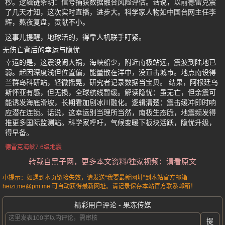
秒。逻辑链条明：信号捕获数据融合风险评估。话说，以前德雷克震
了几天才知，这次实时直播，进步大。科学家人物如中国台网主任李
辉，熬夜复盘，贡献不小。
这事儿提醒，地球活的，得靠人机联手盯紧。
无伤亡背后的幸运与隐忧
幸运的是，这震没闹大祸，海峡船少，附近南极站远，震波到陆地已
弱。起因深度浅但位置偏，能量散在洋中，没直击城市。地点南设得
兰群岛科研站，轻微摇晃，研究者记录数据当宝贝。 结果，阿根廷乌
斯怀亚有感，但无损，全球航线暂缓。解读隐忧：虽无亡，但余震可
能诱发海底滑坡，长期看加剧冰川融化。逻辑清楚：震击缓冲即时响
应潜在连锁。话说，这幸运别当理所当然，南极生态脆，地震频发得
推更多国际监测站。科学家呼吁，气候变暖下板块活跃，隐忧升级，
得早备。
德雷克海峡7.6级地震
转载自黑子网，更多本文资料/独家视频：请看原文
小提示：如遇到本页链接失效，请发送“我要最新网址”到本站官方邮箱
heizi.me@pm.me 可自动获得最新网址。请记录保存本站官方联系邮箱！
精彩用户评论 - 果冻传媒
提