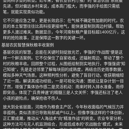
型向科学型的转型。近年来，省农业农村厅推广的“智慧农田”系统虽
先进，但对偏远乡村来说，成本高门槛大，而李强的手绘图只需纸
笔，就能实现类似功能。
它不只是应急之举，更是长效启示：在气候不确定性加剧的时代，农
民的本土智慧往往比高科技更接地气，能快速复制到周边村镇，帮助
更多人渡过难关。数据显示，今年河南秋粮产量目标超1400亿斤，这
样的抢险故事，正是保障这一数字的关键一环。
基层农民智慧保秋粮丰收案例
基层农民的智慧，总能在关键时刻绽放光芒，李强的“作战图”便是这
样一个鲜活案例。它不仅保住了自家收成，还辐射周边，带动了整个
村的秋粮丰收。回顾整个过程，从图纸绘制到实地执行，李强强调“知
己知彼”，先是走访邻里了解每块田的成熟度，再结合历史雨季数据，
模拟多种天气场景。这种预判性分析，避免了盲目行动，收获期缩短
了近一周。解读其成功经验，一是可视化沟通：图纸让复杂计划一目
了然，增强了集体协作感二是灵活机动：雨来时转入排水准备，雨停
即突击，体现了“兵贵神速”的精髓三是人文关怀：李强还标注了老人
小孩的避险点，确保抢收不伤人。
放大到全省层面，河南作为粮食主产区，今年秋收面临的气候压力并
非孤例，类似渍涝已导致局部减产5以上。但像李强这样的个体创新，
正汇聚成潮，推动从“人海战术”向“精准作战”的转变。农业专家分析，
这种方法可与无人机监测结合，形成低成本的“农战融合”模式，未来