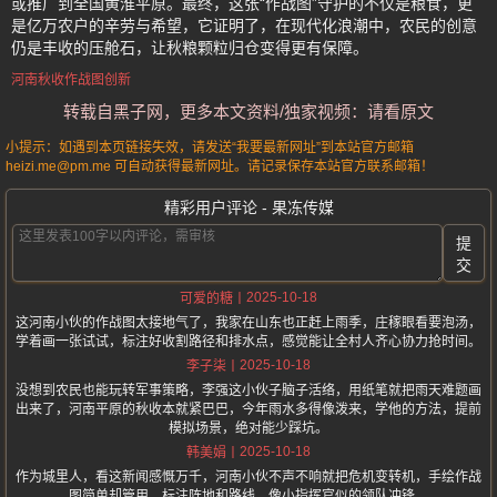
或推广到全国黄淮平原。最终，这张“作战图”守护的不仅是粮食，更
是亿万农户的辛劳与希望，它证明了，在现代化浪潮中，农民的创意
仍是丰收的压舱石，让秋粮颗粒归仓变得更有保障。
河南秋收作战图创新
转载自黑子网，更多本文资料/独家视频：请看原文
小提示：如遇到本页链接失效，请发送“我要最新网址”到本站官方邮箱
heizi.me@pm.me 可自动获得最新网址。请记录保存本站官方联系邮箱！
精彩用户评论 - 果冻传媒
提
交
2025-10-18
可爱的糖
这河南小伙的作战图太接地气了，我家在山东也正赶上雨季，庄稼眼看要泡汤，
学着画一张试试，标注好收割路径和排水点，感觉能让全村人齐心协力抢时间。
2025-10-18
李子柒
没想到农民也能玩转军事策略，李强这小伙子脑子活络，用纸笔就把雨天难题画
出来了，河南平原的秋收本就紧巴巴，今年雨水多得像泼来，学他的方法，提前
模拟场景，绝对能少踩坑。
2025-10-18
韩美娟
作为城里人，看这新闻感慨万千，河南小伙不声不响就把危机变转机，手绘作战
图简单却管用，标注阵地和路线，像小指挥官似的领队冲锋。