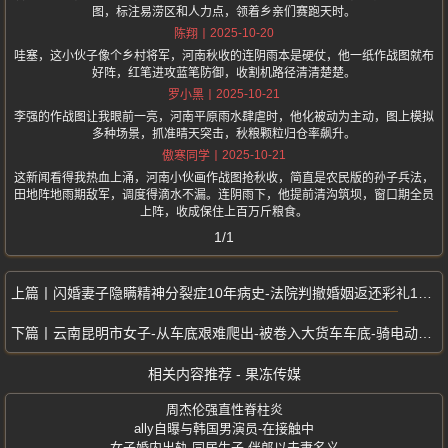
图，标注易涝区和人力点，领着乡亲们赛跑天时。
2025-10-20
陈翔
哇塞，这小伙子像个乡村将军，河南秋收的连阴雨本是硬仗，他一纸作战图就布
好阵，红笔进攻蓝笔防御，收割机路径清清楚楚。
2025-10-21
罗小黑
李强的作战图让我眼前一亮，河南平原雨水肆虐时，他化被动为主动，图上模拟
多种场景，抓准晴天突击，秋粮颗粒归仓率飙升。
2025-10-21
傲寒同学
这新闻看得我热血上涌，河南小伙画作战图抢秋收，简直是农民版的孙子兵法，
田地阵地雨期敌军，调度得滴水不漏。连阴雨下，他提前清沟筑坝，窗口期全员
上阵，收成保住上百万斤粮食。
1/1
闪婚妻子隐瞒精神分裂症10年病史-法院判撤婚姻返还彩礼13万
云南昆明市女子-从车底艰难爬出-被卷入大货车车底-骑电动车车流中穿梭
相关内容推荐 - 果冻传媒
周杰伦强直性脊柱炎
ally自曝与韩国男演员-在接触中
女子婚内出轨-同居生子-伴郎以夫妻名义