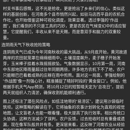
村支书事后感慨，这不光是抢收，更是抢出了乡亲们的信心。类似这
样的基层创新，在河南多个县市悄然兴起，如驻马店西平县的农机合
作社，也开始借鉴这种可视化调度，效果显著。透过李强的“作战
图”，我们看到的不只是工具的巧妙，更是农民在气候变幻中的适应智
慧，它提醒我们，丰收从来不是天赐，而是靠双手和脑力的双重较
量。
连阴雨天气下秋收抢险策略
连阴雨天气已成为今年河南秋收的最大挑战，从9月底开始，黄河故道
两岸的农田就笼罩在绵绵细雨中，土壤湿度飙升，麦子穗子开始发
芽，玉米棒子挂着水珠摇摇欲坠。气象数据显示，10月第一周，河南
中东部地区降雨量超过往年同期两倍，许多地方农机下不了地，农户
只能眼巴巴看着成熟的庄稼在雨中煎熬。面对这一局面，李强绘制的
“作战图”像一剂强心针，精准捕捉了晴好时段的“黄金窗口”。例如，他
根据手机天气App预测，将10月12日的短暂晴天定为“总攻日”，提前
两天就组织人力清淤，确保收割机能顺利通行。
图上还标注了潜在风险点，如低洼地带的“易涝区”，建议用沙袋临时
筑坝。这种策略的解读在于，它将抽象的农事计划转化为直观的视觉
地图，让文盲老人也能一眼看懂，极大提高了执行效率。相比传统口
头协调，这种方法减少了误判，农户反馈，过去抢收时总有重叠或遗
漏，现在像军队般井井有条。更深层来看，这反映了河南农业从经验