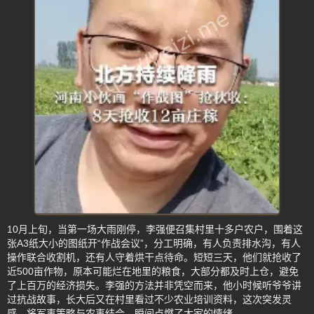
10月上旬，当第一场大雨刚停，李强便召集村里十多户农户，围着这
张A3纸大小的图纸开“作战会议”，分工明确，有人负责排水沟，有人
操作联合收割机，还有人守着烘干点待命。短短三天，他们就抢收了
近500亩作物，原本可能烂在地里的粮食，大部分都及时上仓，避免
了上百万的经济损失。李强的方法并非凭空而来，他小时候听爷爷讲
过抗战故事，长大后又在村里看过不少农业培训资料，这次突发灵
感，将军事策略与农事结合，瞬间点燃了大家的情绪。