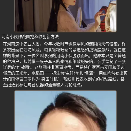
河南小伙作战图抢秋收创新方法
在河南这个农业大省，今年秋收时节遭遇罕见的连阴雨天气侵袭，许
多农田面临渍涝风险，粮食颗粒归仓的紧迫感如战场般激烈。就在这
样的背景下，一位名叫李强的河南小伙脱颖而出，他原本只是个普通
的种粮户，却凭借一股子军人的豪情和细致的头脑，亲手绘制了一张
详尽的“作战图”。这张图并非军事沙盘，而是将自家百亩麦田和周边
邻里的玉米地、水稻田一一标注为“主阵地”和“侧翼”，用红笔勾勒出预
计的雨停窗口期作为“突击时机”，蓝线则代表收割机的机动路线，甚
至细致到标注每台机器的油量和人力轮班点。