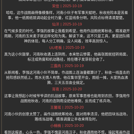
2025-10-19
宋佳
哈哈，这作战图画得像模像样，河南小伙子有军事天赋吧，秋收抢险本是苦差
事，他一纸图纸就调动起全村力量，红蓝线条分明，风险点标得清清楚楚。
2025-10-19
仙洋
在气候多变的时代，李强的故事让我看到希望，他用作战图统筹秋收，精准避开
雨期，河南的玉米麦子就这样化险为夷。解读下来，这不只是工具，更是团队精
神的体现，每人分工明确，没人闲着，效率高到惊人。
2025-10-19
UU老板
真为这小伙鼓掌，河南秋收遇上连阴雨，本来愁云惨雾，他画张图就扭转局面，
标注成熟度和机动路径，抢在穗子发芽前全收了。
2025-10-19
三露肉
从新闻看，李强这河南小伙不简单，作战图上连油量都算计了，秋收一线直击的
抢险感跃然纸上。雨水无情人有情，他召集邻里开会，图纸一摊，大家热血沸
腾，三天五百亩全搞定。
2025-10-20
宵夜
这事让我想起小时候爷爷讲的抗战故事，原来军事思维也能用到农田，李强用作
战图抢秋收，河南的连阴雨没把他难倒，反而成了练兵场。
2025-10-20
王馨瑶
河南小伙的创意太赞了，画作战图统筹抢收，面对雨季渍涝，他把田块当战场，
路线当战壕，精准调度让丰收来得及时。
2025-10-20
小楠楠
看到这报道，心头一热，李强不愧是河南汉子，秋收遇雨他不慌，操起笔画作战