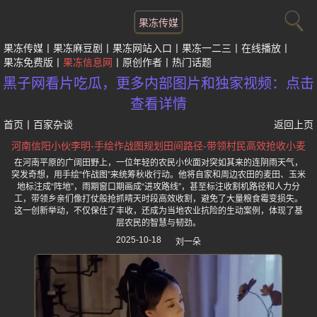
果冻传媒
果冻传媒
果冻麻豆剧
果冻网站入口
果冻一二三
在线播放
果冻免费版
果冻信息网
原创作者
热门话题
黑子网看片吃瓜，更多内部图片和独家视频：点击
查看详情
首页
丨
百家杂谈
返回上页
河南信阳小伙李明-手绘作战图规划田间路径-带领村民高效抢收小麦
在河南平原的广阔田野上，一位年轻的农民小伙面对突如其来的连阴雨天气，
突发奇想，用手绘“作战图”来统筹秋收行动。他将自家和周边农田的麦田、玉米
地标注成“阵地”，雨期窗口期画成“进攻路线”，甚至标注收割机路径和人力分
工，带领乡亲们像打仗般抢抓晴天时段高效收割，避免了大量粮食霉变损失。
这一创新举动，不仅保住了丰收，还成为当地农业抗险的生动案例，体现了基
层农民的智慧与韧劲。
2025-10-18
刘一朵