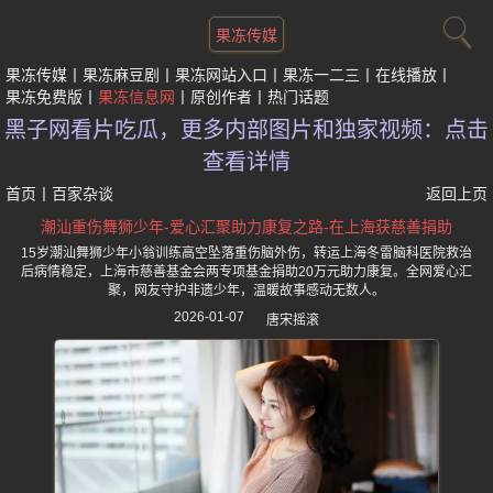
果冻传媒
果冻传媒
果冻麻豆剧
果冻网站入口
果冻一二三
在线播放
果冻免费版
果冻信息网
原创作者
热门话题
黑子网看片吃瓜，更多内部图片和独家视频：点击
查看详情
首页
丨
百家杂谈
返回上页
潮汕重伤舞狮少年-爱心汇聚助力康复之路-在上海获慈善捐助
15岁潮汕舞狮少年小翁训练高空坠落重伤脑外伤，转运上海冬雷脑科医院救治
后病情稳定，上海市慈善基金会两专项基金捐助20万元助力康复。全网爱心汇
聚，网友守护非遗少年，温暖故事感动无数人。
2026-01-07
唐宋摇滚