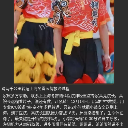
跨两千公里转运上海冬雷医院救治过程
家属多方求助，联系上上海冬雷脑科医院神经重症专家高亮院长。高
院长远程看片子，说还有救，赶紧转！12月14日，启动空中救援，用
专业ICU设备“空-空-地”多程转运，只花2小时就把小翁安全送到上
海。到了医院，高院长团队接力奋战18天，肺感染控制了，生命体征
稳了，最关键是开始试脱呼吸机。小翁每天练10-30分钟自主呼吸，
左腿肌力从0级到2级，进步虽慢但有希望。姐姐说，弟弟虽然说不出