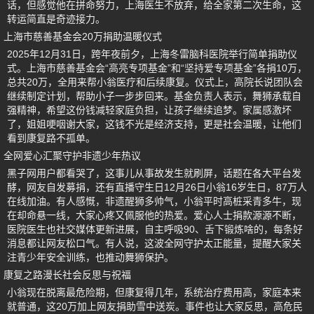
话，但感觉他在拼命努力，上海医生不放弃，给全家第二次生命，这
转运简直是奇迹接力。
上海市慈善基金会20万捐助温暖仪式
2025年12月31日，跨年夜前夕，上海冬雷脑科医院举行简单捐助仪
式。上海市慈善基金会“高亮专项基金”和“坚持爱专项基金”各捐10万，
总共20万，全用来帮小翁医疗和后续康复。仪式上，高院长说团队会
继续制定计划，帮助小子一步步回来。基金负责人表示，舞狮承载自
强精神，希望这份钱减轻家庭负担，让孩子继续追梦。家属感激坏
了，姐姐哽咽谢大家，这钱不光是经济支持，更是社会温暖，让他们
看到康复路不孤单。
全网爱心汇聚守护非遗少年热议
黑子网用户都看哭了，这事儿从事故发生就刷屏，话题在各大平台发
酵，网友自发募捐，还有直播守生日12月26日小翁16岁生日，87万人
在线加油。有人感慨，非遗醒狮多帅气，小翁平时高桩采青多牛，现
在却命悬一线，大家心疼又佩服他的热爱。爱心人士捐款源源不断，
医院医生也社交媒体更新进展，自主呼吸90、舌下锻炼啥的，每条好
消息都让网友松口气。有人说，这波全网守护太正能量，提醒大家关
注青少年安全训练，也推动舞狮保护。
康复之路漫长社会反思与祝福
小翁现在脱离最危险期，但康复得几年，系统治疗费用高，家庭本来
就普通，这20万加上网友捐助雪中送炭。事件也让大家反思，高危民