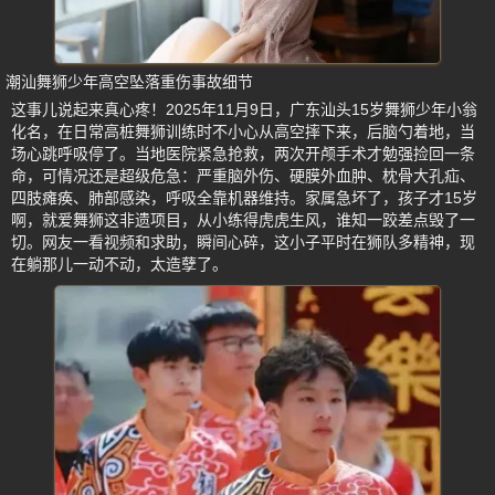
潮汕舞狮少年高空坠落重伤事故细节
这事儿说起来真心疼！2025年11月9日，广东汕头15岁舞狮少年小翁
化名，在日常高桩舞狮训练时不小心从高空摔下来，后脑勺着地，当
场心跳呼吸停了。当地医院紧急抢救，两次开颅手术才勉强捡回一条
命，可情况还是超级危急：严重脑外伤、硬膜外血肿、枕骨大孔疝、
四肢瘫痪、肺部感染，呼吸全靠机器维持。家属急坏了，孩子才15岁
啊，就爱舞狮这非遗项目，从小练得虎虎生风，谁知一跤差点毁了一
切。网友一看视频和求助，瞬间心碎，这小子平时在狮队多精神，现
在躺那儿一动不动，太造孽了。