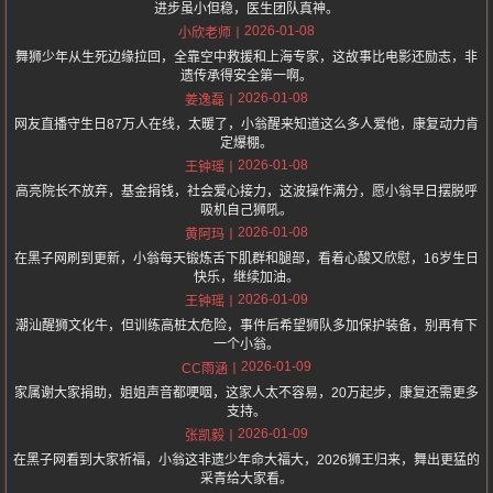
进步虽小但稳，医生团队真神。
2026-01-08
小欣老师
舞狮少年从生死边缘拉回，全靠空中救援和上海专家，这故事比电影还励志，非
遗传承得安全第一啊。
2026-01-08
姜逸磊
网友直播守生日87万人在线，太暖了，小翁醒来知道这么多人爱他，康复动力肯
定爆棚。
2026-01-08
王钟瑶
高亮院长不放弃，基金捐钱，社会爱心接力，这波操作满分，愿小翁早日摆脱呼
吸机自己狮吼。
2026-01-08
黄阿玛
在黑子网刷到更新，小翁每天锻炼舌下肌群和腿部，看着心酸又欣慰，16岁生日
快乐，继续加油。
2026-01-09
王钟瑶
潮汕醒狮文化牛，但训练高桩太危险，事件后希望狮队多加保护装备，别再有下
一个小翁。
2026-01-09
CC雨涵
家属谢大家捐助，姐姐声音都哽咽，这家人太不容易，20万起步，康复还需更多
支持。
2026-01-09
张凯毅
在黑子网看到大家祈福，小翁这非遗少年命大福大，2026狮王归来，舞出更猛的
采青给大家看。