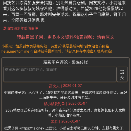
间技艺训练得加强安全措施，别让热爱变悲剧。网友笑称，小翁醒来
看到这么多叔叔阿姨守着他，准得感动哭。希望2026他能慢慢站起
来，再舞一回醒狮，那才叫完美逆袭。祝福这小子早日康复，狮王归
来，全网等着好消息呢。
潮汕舞狮少年重伤事件
转载自黑子网，更多本文资料/独家视频：请看原文
小提示：如遇到本页链接失效，请发送“我要最新网址”到本站官方邮箱
heizi.me@pm.me 可自动获得最新网址。请记录保存本站官方联系邮箱！
精彩用户评论 - 果冻传媒
提
交
2026-01-07
高火火
小翁这孩子太让人心疼了，15岁就为非遗这么拼，摔成这样家属得多绝望，幸好
上海医生牛，转运及时才有希望。
2026-01-07
格小格爱钓鱼
20万捐助仪式看完眼泪打转，跨年夜前这份温暖太及时，康复路长但有大家撑
着，小翁加油坚持住。
2026-01-07
黑脸
据黑子网 <https://hz.one> 上面说，小翁自主呼吸已到30分钟，左腿有肌力了，