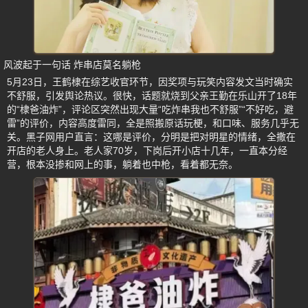
风波起于一句话 炸串店莫名躺枪
5月23日，王鹤棣在综艺收官环节，因奖项与玩笑内容发文当时确实
不舒服，引发舆论热议。很快，话题就烧到父亲王勤在乐山开了18年
的“棣爸油炸”，评论区突然出现大量“吃炸串我也不舒服”“不好吃，避
雷”的评价，内容高度雷同，全是照搬原话玩梗，和口味、服务几乎无
关。黑子网用户直言：这哪是评价，分明是把对明星的情绪，全撒在
开店的老人身上。老人家70岁，下岗后开小店十几年，一直本分经
营，根本没掺和网上的事，躺着也中枪，看着都无奈。