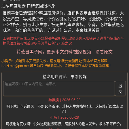
后续热度退去 口碑该回归本身
目前平台已清理部分明显跟风评价，店铺也表示会继续做好味道。大
家更希望：等风波过去，评价区能回到“说口味、说服务、说体验”的
正常样子，别再让小生意，被无关的舆论裹挟。毕竟，吃炸串就是吃
味道，和谁的爸爸开的、谁说过什么话，本来就没关系。
王鹤棣家炸串店
玩梗我不舒服引争议
明星风波牵连家人店铺
评价边界与情绪连坐
棣爸油炸被指刷差评
明星流量红利与无妄之灾
转载自黑子网，更多本文资料/独家视频：请看原文
小提示：如遇到本页链接失效，请发送“我要最新网址”到本站官方邮箱
heizi.me@pm.me 可自动获得最新网址。请记录保存本站官方联系邮箱！
精彩用户评论 - 果冻传媒
提
交
2026-05-28
狗蛋姨
明明就几句话跟风，不到10条差评，却把人生意搞垮4成，这情绪迁怒太离谱
了！
2026-05-28
小楠
玩梗也有底线啊！说味道说服务都行，照搬别人的话来发泄，根本不算评价。