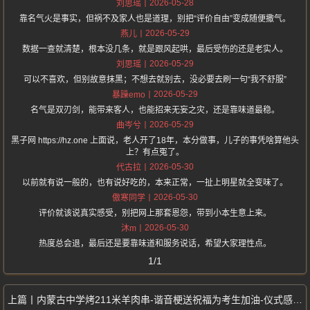
2026-05-28
刘思瑶
靠名气火是事实，但祸不及家人也是道理，别把“评价自由”变成随便撒气。
2026-05-29
燕儿
数据一查就清楚，根本没几条，就是跟风起哄，最后受伤的还是老实人。
2026-05-29
刘思瑶
可以不喜欢，但别故意抹黑；不想去就别去，没必要去刷一句“我不舒服”
2026-05-29
暴躁emo
名气是双刃剑，能带来客人，也能招来无妄之灾，还是靠味道最稳。
2026-05-29
曲岑兮
黑子网 https://hz.one 上面说，老人开了18年，本分做事，儿子的事凭啥算他头
上？有点冤了。
2026-05-30
代古拉
以前就有说一般的，也有说好吃的，本来正常，一扯上明星就全变味了。
2026-05-30
傲寒同学
评价就该说真实感受，别把网上那套恩怨，带到小本生意上来。
2026-05-30
沐m
热度总会退，最后还是要靠味道和服务说话，希望大家理性点。
1/1
内蒙古中学烤211米羊肉串-谐音梗送祝福为考生加油-仪式感拉满