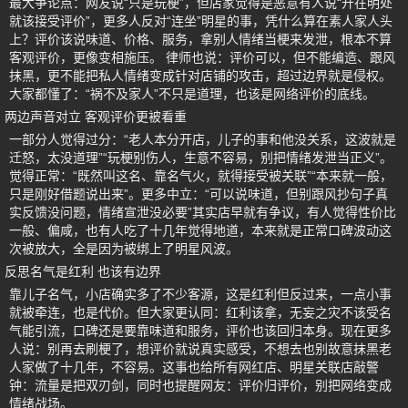
最大争论点：网友说“只是玩梗”，但店家觉得是恶意有人说“开在明处
就该接受评价”，更多人反对“连坐”明星的事，凭什么算在素人家人头
上？评价该说味道、价格、服务，拿别人情绪当梗来发泄，根本不算
客观评价，更像变相施压。 律师也说：评价可以，但不能编造、跟风
抹黑，更不能把私人情绪变成针对店铺的攻击，超过边界就是侵权。
大家都懂了：“祸不及家人”不只是道理，也该是网络评价的底线。
两边声音对立 客观评价更被看重
一部分人觉得过分：“老人本分开店，儿子的事和他没关系，这波就是
迁怒，太没道理”“玩梗别伤人，生意不容易，别把情绪发泄当正义”。
觉得正常：“既然叫这名、靠名气火，就得接受被关联”“本来就一般，
只是刚好借题说出来”。更多中立：“可以说味道，但别跟风抄句子真
实反馈没问题，情绪宣泄没必要”其实店早就有争议，有人觉得性价比
一般、偏咸，也有人吃了十几年觉得地道，本来就是正常口碑波动这
次被放大，全是因为被绑上了明星风波。
反思名气是红利 也该有边界
靠儿子名气，小店确实多了不少客源，这是红利但反过来，一点小事
就被牵连，也是代价。但大家更认同：红利该拿，无妄之灾不该受名
气能引流，口碑还是要靠味道和服务，评价也该回归本身。现在更多
人说：别再去刷梗了，想评价就说真实感受，不想去也别故意抹黑老
人家做了十几年，不容易。这事也给所有网红店、明星关联店敲警
钟：流量是把双刃剑，同时也提醒网友：评价归评价，别把网络变成
情绪战场。