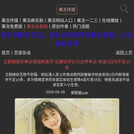
果冻传媒
果冻传媒
果冻麻豆剧
果冻网站入口
果冻一二三
在线播放
果冻免费版
果冻信息网
原创作者
热门话题
黑子网看片吃瓜，更多内部图片和独家视频：点击
查看详情
首页
丨
百家杂谈
返回上页
王鹤棣家炸串店被指刷差评-玩梗式评价引边界争议-核查3日内不足10
条
王鹤棣综艺称不舒服，网友涌入其父炸串店刷同款梗差评核查发现3日内新增差
评不足10条，多为情绪宣泄而非真实体验生意降4成引发讨论：明星风波该不该
波及家人小生意。
2026-05-28
粥粥酱suki