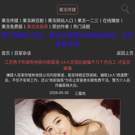
果冻传媒
果冻传媒
果冻麻豆剧
果冻网站入口
果冻一二三
在线播放
果冻免费版
果冻信息网
原创作者
热门话题
黑子网看片吃瓜，更多内部图片和独家视频：点击
查看详情
首页
丨
百家杂谈
返回上页
江苏男子吹嘘有地铁内部渠道-14人交钱后被骗干几个月白工-才反应
被骗
嫌疑人张某吹嘘有地铁公司内部渠道，能安排稳定铁饭碗，骗取14人“疏通费”
后，不仅不安排工作，还以“岗前锻炼”为名让受害者长期免费干活。警方介入后
诈骗真相大白。
2026-05-30
三露肉