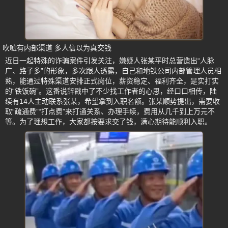
吹嘘有内部渠道 多人信以为真交钱
近日一起特殊的诈骗案件引发关注，嫌疑人张某平时总营造出“人脉
广、路子多”的形象，多次跟人透露，自己和地铁公司内部管理人员相
熟，能通过特殊渠道安排正式岗位，薪资稳定、福利齐全，是实打实
的“铁饭碗”。这番说辞戳中了不少找工作者的心思，经口口相传，陆
续有14人主动联系张某，希望拿到入职名额。张某顺势提出，需要收
取“疏通费”“打点费”来打通关系、办理手续，费用从几千到上万元不
等。为了理想工作，大家都按要求交了钱，满心期待能顺利入职。