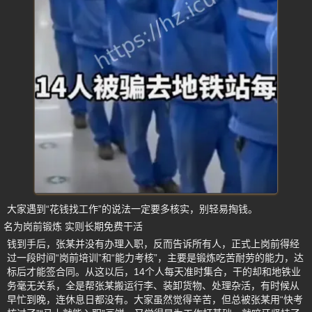
大家遇到“花钱找工作”的说法一定要多核实，别轻易掏钱。
名为岗前锻炼 实则长期免费干活
钱到手后，张某并没有办理入职，反而告诉所有人，正式上岗前得经
过一段时间“岗前培训”和“能力考核”，主要是锻炼吃苦耐劳的能力，达
标后才能签合同。从这以后，14个人每天准时集合，干的却和地铁业
务毫无关系，全是帮张某搬运行李、装卸货物、处理杂活，有时候从
早忙到晚，连休息日都没有。大家虽然觉得辛苦，但总被张某用“快考