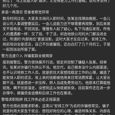
核过了”“马上就能入职”画饼，又觉得是为工作打基础，就咬牙坚持了
好几个月。
承诺一再落空 受害者察觉异常
数月时间过去，大家多次询问入职时间，张某总找理由推脱，一会儿
说公司人事调整要延后，一会儿说能力还不够需要再观察，到后来甚
至不接电话、不回消息。慢慢有人起了疑心，私下沟通后发现，所有
人的遭遇都一样：交了钱、干了活，却连地铁公司的大门都没进去
过，所谓的“内部岗位”更是没影。这时大家才反应过来，安排工作、
岗前培训全是谎言，自己不仅被骗钱，还白白打了几个月的工，于是
一起到派出所报了案。
警方迅速介入 诈骗套路全被揭穿
接到报警后，警方很快展开行动，锁定并控制了嫌疑人张某。经审
讯，张某对诈骗行为供认不讳。他交代，自己根本没什么内部渠道，
也不认识地铁工作人员，就是抓住大家想找稳定工作的心理，编造了
能安排入职的谎言。收上来的钱都被他用来日常消费挥霍，让大家长
期干活，就是想进一步压榨，把人当成免费劳动力。他原本打算能拖
就拖，瞒不住就溜走，没想到这么快就被拆穿。目前案件还在进一步
办理中，被骗资金追缴和后续工作也在推进。
警惕求职陷阱 找工作务必走正规渠道
警方也借此提醒求职者，这类以“安排工作”为名的诈骗很常见，骗子
就是利用大家急于就业、想找好岗位的心理，编造特殊关系、内部名