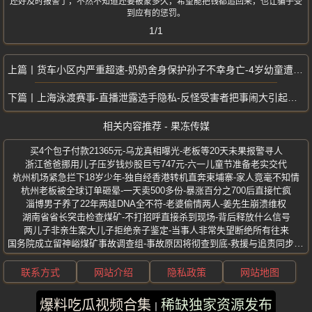
还好及时报警了，不然不知道还要被蒙多久，希望能把钱都追回来，也让骗子受
到应有的惩罚。
1/1
货车小区内严重超速-奶奶舍身保护孙子不幸身亡-4岁幼童遭撞重伤未愈
上海泳渡赛事-直播泄露选手隐私-反怪受害者把事闹大引起众怒
相关内容推荐 - 果冻传媒
买4个包子付款21365元-乌龙真相曝光-老板等20天未果报警寻人
浙江爸爸挪用儿子压岁钱炒股巨亏747元-六一儿童节准备老实交代
杭州机场紧急拦下18岁少年-独自经香港转机直奔柬埔寨-家人竟毫不知情
杭州老板被全球订单砸晕-一天卖500多份-暴涨百分之700后直接忙疯
淄博男子养了22年两娃DNA全不符-老婆偷情两人-姜先生崩溃维权
湖南省省长突击检查煤矿-不打招呼直接杀到现场-背后释放什么信号
两儿子非亲生案大儿子拒绝亲子鉴定-当事人非常失望断绝所有往来
国务院成立留神峪煤矿事故调查组-事故原因将彻查到底-救援与追责同步推进
联系方式
网站介绍
隐私政策
网站地图
爆料吃瓜视频合集
稀缺独家资源发布
版权所有 ©2025 果冻传媒 保留所有权利