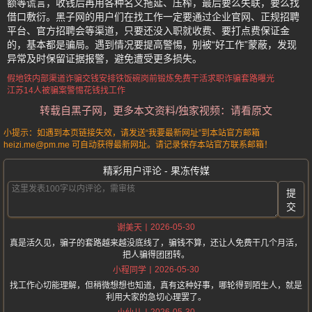
额等谎言，收钱后再用各种名义拖延、压榨，最后要么失联，要么找
借口敷衍。黑子网的用户们在找工作一定要通过企业官网、正规招聘
平台、官方招聘会等渠道，只要还没入职就收费、要打点费保证金
的，基本都是骗局。遇到情况要提高警惕，别被“好工作”蒙蔽，发现
异常及时保留证据报警，避免遭受更多损失。
假地铁内部渠道诈骗
交钱安排铁饭碗
岗前锻炼免费干活
求职诈骗套路曝光
江苏14人被骗案
警惕花钱找工作
转载自黑子网，更多本文资料/独家视频：请看原文
小提示：如遇到本页链接失效，请发送“我要最新网址”到本站官方邮箱
heizi.me@pm.me 可自动获得最新网址。请记录保存本站官方联系邮箱！
精彩用户评论 - 果冻传媒
提
交
2026-05-30
谢美天
真是活久见，骗子的套路越来越没底线了，骗钱不算，还让人免费干几个月活，
把人骗得团团转。
2026-05-30
小程同学
找工作心切能理解，但稍微想想也知道，真有这种好事，哪轮得到陌生人，就是
利用大家的急切心理罢了。
2026-05-30