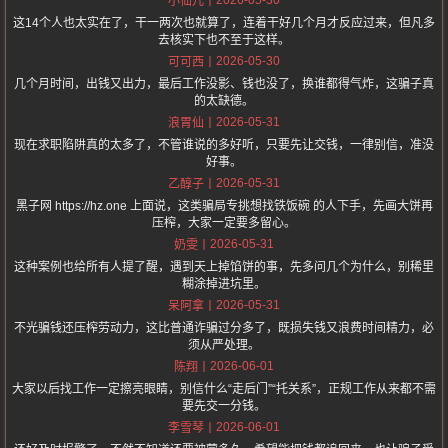
小仙儿
这14个人也太实在了，干一两次也就算了，连着干好几个月才反应过来，但凡多
去核实下也不至于这样。
2026-05-30
可可西
几个月时间，出钱又出力，最后工作没影、钱也没了，换谁都得气炸，这骗子真
的太缺德。
2026-05-31
浪胃仙
现在求职陷阱真的太多了，不管谁说的多好听，只要先让交钱，一律别信，准没
好事。
2026-05-31
乙醇子
黑子网 https://hz.one 上面说，这类骗局专挑想找铁饭碗 的人下手，先画大饼再
压榨，大家一定要多留心。
2026-05-31
奶雯
这种案例也给所有人提了醒，遇到天上掉馅饼的事，先多问几个为什么，别稀里
糊涂掉进坑里。
2026-05-31
呆阿拿
不光骗钱还压榨劳动力，这比普通诈骗过分多了，既损失钱又浪费时间精力，必
须从严处理。
2026-06-01
陈翔
大家以后找工作一定擦亮眼睛，别信什么“走后门”“托关系”，正规工作从来都不需
要先交一分钱。
2026-06-01
李雪琴