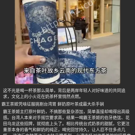
这不光是喝一杯茶那么简单，背后是两岸年轻人对好味道的共同追
求，文化上的小火花在奶茶杯里悄然点燃。
霸王茶姬凭啥征服挑剔台湾胃 鲜奶原叶茶成最大杀手锏
霸王茶姬主打原叶鲜奶，不搞那些复杂添加，简单直接却喝得出高级
感。台湾人本来对手摇饮要求高，结果一喝霸王茶姬的伯牙绝弦、花
田乌龙这些招牌，就彻底上头了。相比传统台式奶茶的甜腻，它更注
重茶本身的香气和鲜奶的纯正，喝完回甘持久，让人忍不住多点几