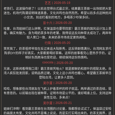
2026-05-19
艺艺
老铁们，这波操作绝了！以前总觉得台式最正宗，结果霸王茶姬一出场就把大家
迷住。机场代购潮说明味道真香，文化共鸣也自然而然。希望以后多点这种民间
小交流，别总盯着别的地方，多喝茶少吵架多好。
2026-05-20
彭十六
哇塞，台湾姐妹们这么拼啊，扛保温袋也要带回家！霸王茶姬的国风设计加上茶
香，确实有魅力。身为喝奶茶多年的老饕，我得说这反向种草太成功了。两岸年
轻人胃口一致，未来奶茶市场肯定更热闹啦。
2026-05-20
行简
笑死我了，奶茶祖师爷现在反过来追大陆新秀，这反转剧情满分。台湾网友求代
购求DIY的样子好真实，大家都爱喝好茶嘛。这样的故事看完心里热乎乎的，证
明好东西跨海也受欢迎，继续保持这份热情哟。
coocola
2026-05-20
兄弟，这新闻看得我口渴！霸王茶姬凭啥火？就是那鲜奶和原叶的搭配太绝。台
湾人疯狂批发回家，说明品质过硬。文化上这小共鸣也暖心，希望霸王茶姬早日
登陆台湾，让更多人尝到。
2026-05-20
吴尔渥
哈哈，想象那些台湾朋友在飞机上护着茶杯的样子就逗。两岸通过奶茶连结，挺
有意思的。以前输出现在被种草，证明市场是公平的，谁好喝谁上位。支持这种
良性互动，多来点！
2026-05-21
吴尔渥
姐妹们冲啊！看到霸王茶姬在台湾圈的讨论量，我都想去试试了。保温袋过安检
的画面太有爱，文化共鸣不是嘴上说说，而是实打实喝出来的。奶茶无国界，这