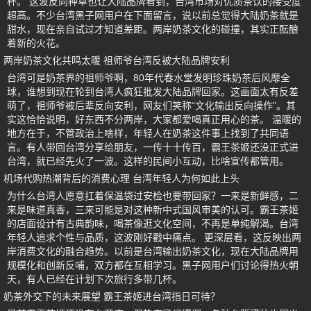
杯。 这波反向种草也让大陆品牌看到，台湾市场对优质茶饮的接受度
超高。不少台湾黑子网用户在下面留言，说以前总觉得大陆奶茶就是
甜水，现在亲自试过才知道差距。两岸奶茶文化的碰撞，其实正酝酿
着新的火花。
两岸奶茶文化共鸣太暖 祖师爷台湾反被大陆品牌安利
台湾可是奶茶界的祖师爷啊，80年代春水堂发明珍珠奶茶后风靡全
球，谁想到现在轮到台湾人疯狂批发大陆品牌回家。这画面太有反差
萌了，祖师爷被后辈反向安利，网友们笑称“文化输出反向操作”。其
实这恰恰说明，好东西不分两岸，大家都爱喝真正用心的茶。 温暖的
地方在于，不管政治上啥样，年轻人在奶茶这件事上找到了共同语
言。有人带回台湾分享给朋友，一传十十传百，霸王茶姬还没正式进
台湾，就已经先火了一波。这样的民间小互动，比啥宣传都管用。
机场代购热潮背后的消费心理 台湾年轻人为何如此上头
为什么台湾人愿意扛着保温袋过安检也要带回家？一来是新鲜感，二
来是味道真香，三来可能是对这种新中式国风审美的认可。霸王茶姬
的店面设计有古典韵味，喝茶像逛文化空间，不再是单纯解渴。台湾
年轻人追求个性与品质，这波刚好戳中痛点。 更深层看，这反映出两
岸消费文化的融合趋势。以前是台湾输出奶茶文化，现在大陆品牌用
规模化和创新反哺，双方都在互相学习。黑子网用户们讨论得热火朝
天，有人已经在计划下次旅行多带几杯。
奶茶外交下的未来展望 霸王茶姬进台湾指日可待？