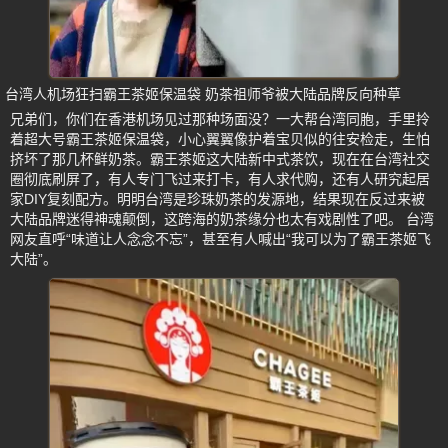
台湾人机场狂扫霸王茶姬保温袋 奶茶祖师爷被大陆品牌反向种草
兄弟们，你们在香港机场见过那种场面没？一大帮台湾同胞，手里拎
着超大号霸王茶姬保温袋，小心翼翼像护着宝贝似的往安检走，生怕
挤坏了那几杯鲜奶茶。霸王茶姬这大陆新中式茶饮，现在在台湾社交
圈彻底刷屏了，有人专门飞过来打卡，有人求代购，还有人研究起居
家DIY复刻配方。明明台湾是珍珠奶茶的发源地，结果现在反过来被
大陆品牌迷得神魂颠倒，这跨海的奶茶缘分也太有戏剧性了吧。 台湾
网友直呼“味道让人念念不忘”，甚至有人喊出“我可以为了霸王茶姬飞
大陆”。