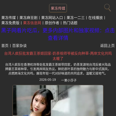
果冻传媒
果冻传媒
果冻麻豆剧
果冻网站入口
果冻一二三
在线播放
果冻免费版
果冻信息网
原创作者
热门话题
黑子网看片吃瓜，更多内部图片和独家视频：点击
查看详情
首页
丨
百家杂谈
返回上页
台湾人疯狂批发霸王茶姬回家-奶茶祖师爷被反向种草-两岸文化共鸣
太暖了
台湾人疯狂在香港机场等处批发霸王茶姬带回家，奶茶发源地台湾反被大陆品
牌霸王茶姬种草，引发两岸网友热议。鲜奶原叶茶的独特魅力与新中式国风，
点燃跨海文化共鸣，展现年轻一代对好味道的共同追求，温暖又接地气。
2026-05-19
一栗小莎子