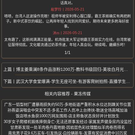
话真对。
2026-05-21
易梦玲
啧啧，台湾人这波操作亮眼！祖师爷被安利得心服口服，霸王茶姬确实有两把刷
子。新中式茶饮的崛起，让两岸年轻人找到共同爱好。期待未来更多跨海好故
事。
2026-05-21
沐m
太有趣了，这新闻满满正能量。机场批发大军证明霸王茶姬实力在线，台湾胃被
征服得彻底。文化暖流通过奶茶传递，年轻人真会玩。继续喝，繼續乐呵！
1/1
博主姜乘澜8条作品涨粉1200万-教科书级回归-美妆白月光三年逆袭
武汉大学食堂爆满-学生无座可坐-有游客爬树拍照-直播学生上课
相关内容推荐 - 果冻传媒
广东一铝型材厂遭暴雨损失约50万-多地街道严重积水水位达到踝关节位置
孙燕姿演唱会中突发不适-多名工作人员冲上台搀扶-歌迷全场高喊加油
饭店喷水鱼获1000万网友围观-店主称鱼状态良好并计划放生
30岁女子爬楼机锻炼摔倒身亡-无法还原事发经过-家属发声健身房内没监控
甘肃新发现一处羊肉卷丹霞地貌-因岩层色彩纹理酷似羊肉卷而得名
南充男子花9.6万买车-引发热议-白捡辆新车-发票有奖促消费中10万奖