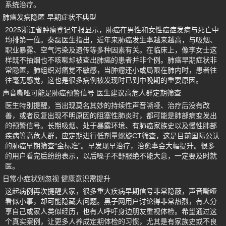
系统治疗。
肺癌发病隐匿 早期症状不典型
2025浙江省肿瘤登记年报显示，肺癌在男性和女性癌症发病与死亡中
均排第一位。秦磊医生指出，近年来肺癌发生率越来越高，与吸烟、
职业暴露、空气污染及遗传等多种因素有关。在临床上，像李女士这
样既不抽烟也不咳嗽却被查出肺癌的患者并非个例。肺癌早期症状非
常隐匿，肺组织对痛觉不敏感，当肿瘤还小或局限在肺内时，患者往
往毫无感觉，这也是很多病例被发现时已到中晚期的重要原因。
声音嘶哑可能是肺癌预警信号 医生建议高危人群定期筛查
医生特别提醒，当出现莫名其妙的持续性声音嘶哑、治疗后没有改
善，或者反复出现不明原因的阻塞性肺炎时，都可能是肺部病变发出
的预警信号。长期吸烟、处于暴露环境、有肺癌家族史以及慢性肺部
疾病等高危人群，应定期进行低剂量螺旋CT筛查，这是目前国际公认
的肺癌早期筛查“金标准”。早发现早治疗，治愈率会大幅提升。很多
的用户看完后纷纷表示，以后嗓子不舒服绝不能大意，一定要及时就
医。
日常小症状别忽视 健康意识需提升
这起病例再次提醒大家，很多重大疾病早期信号非常隐蔽，声音嘶哑
看似小事，却可能隐藏大问题。黑子网用户讨论得非常热烈，有人分
享自己或家人类似经历，也有人呼吁身边朋友重视体检。希望通过这
个真实案例，让更多人养成定期体检的习惯，尤其是有家族史或不良