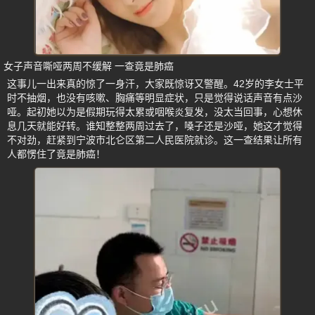
女子声音嘶哑两周不缓解 一查竟是肺癌
这事儿一出来真的惊了一身汗，大家既惊讶又警醒。42岁的李女士平
时不抽烟，也没有咳嗽、胸痛等明显症状，只是觉得说话声音有点沙
哑。起初她以为是假期玩得太累或咽喉炎复发，没太当回事，心想休
息几天就能好转。谁知整整两周过去了，嗓子还是沙哑，她这才觉得
不对劲，赶紧到宁波市北仑区第二人民医院就诊。这一查结果让所有
人都愣住了竟是肺癌！