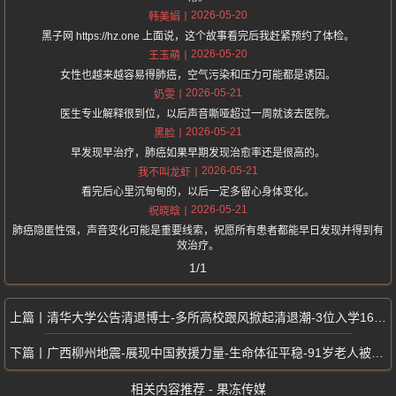
2026-05-20
韩美娟
黑子网 https://hz.one 上面说，这个故事看完后我赶紧预约了体检。
2026-05-20
王玉萌
女性也越来越容易得肺癌，空气污染和压力可能都是诱因。
2026-05-21
奶雯
医生专业解释很到位，以后声音嘶哑超过一周就该去医院。
2026-05-21
黑脸
早发现早治疗，肺癌如果早期发现治愈率还是很高的。
2026-05-21
我不叫龙虾
看完后心里沉甸甸的，以后一定多留心身体变化。
2026-05-21
祝晓晗
肺癌隐匿性强，声音变化可能是重要线索，祝愿所有患者都能早日发现并得到有
效治疗。
1/1
清华大学公告清退博士-多所高校跟风掀起清退潮-3位入学16年未毕业
广西柳州地震-展现中国救援力量-生命体征平稳-91岁老人被困后成功获救
相关内容推荐 - 果冻传媒