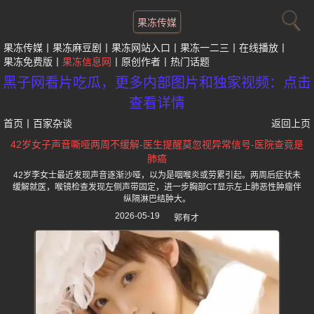
果冻传媒
果冻传媒
果冻麻豆剧
果冻网站入口
果冻一二三
在线播放
果冻免费版
果冻信息网
原创作者
热门话题
黑子网看片吃瓜，更多内部图片和独家视频：点击
查看详情
首页
丨
百家杂谈
返回上页
42岁女子声音嘶哑两周不缓解-医生提醒莫忽视异常信号-医院查竟是
肺癌
42岁李女士最近发现声音逐渐沙哑，以为是咽喉炎或劳累引起。两周后症状未
缓解就医，喉镜检查发现左侧声带固定，进一步胸部CT显示左上肺恶性肿瘤伴
纵隔淋巴结肿大。
2026-05-19
郭有才