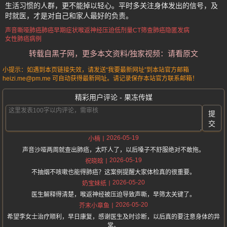
生活习惯的人群，更不能掉以轻心。平时多关注身体发出的信号，及
时就医，才是对自己和家人最好的负责。
声音嘶哑肺癌
肺癌早期症状
喉返神经压迫
低剂量CT筛查
肺癌隐匿发病
女性肺癌病例
转载自黑子网，更多本文资料/独家视频：请看原文
小提示：如遇到本页链接失效，请发送“我要最新网址”到本站官方邮箱
heizi.me@pm.me 可自动获得最新网址。请记录保存本站官方联系邮箱！
精彩用户评论 - 果冻传媒
提
交
2026-05-19
小楠
声音沙哑两周就查出肺癌，太吓人了，以后嗓子不舒服绝对不敢拖。
2026-05-19
祝晓晗
不抽烟不咳嗽也能得肺癌？这案例提醒大家体检真的很重要。
2026-05-20
奶宝妹纸
医生解释得清楚，喉返神经被压迫导致声嘶，早筛太关键了。
2026-05-20
芥末小章鱼
希望李女士治疗顺利，早日康复，感谢医生及时诊断，以后真的要注意身体的异
常。