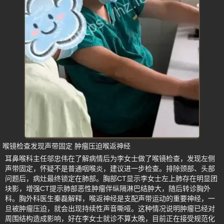
喉镜检查发现声带固定 肿瘤压迫喉返神经
耳鼻喉科主任邬忠伟在了解病情后为李女士做了喉镜检查，发现左侧
声带固定，怀疑不是普通咽喉炎，建议进一步检查。排除颈部、头部
问题后，病灶最终锁定在肺部。胸部CT显示李女士左上肺存在明显团
块影，增强CT提示肺部恶性肿瘤伴纵隔淋巴结肿大，随后转诊胸外
科。胸外科医生秦磊解释，喉返神经是支配声带运动的重要神经，一
旦被肿瘤压迫，就会出现持续性声音嘶哑。这种情况说明肿瘤已经对
周围结构造成影响，好在李女士就诊不算太晚，目前正在接受规范化