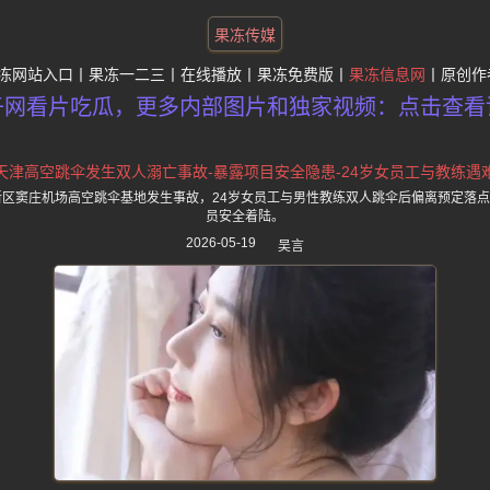
果冻传媒
冻网站入口
果冻一二三
在线播放
果冻免费版
果冻信息网
原创作
子网看片吃瓜，更多内部图片和独家视频：点击查看
天津高空跳伞发生双人溺亡事故-暴露项目安全隐患-24岁女员工与教练遇
滨海新区窦庄机场高空跳伞基地发生事故，24岁女员工与男性教练双人跳伞后偏离预定落
员安全着陆。
2026-05-19
吴言