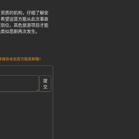
有资质的机构，仔细了解安
。希望运营方能从此次事故
实到位，高危旅游项目才能
免类似悲剧再次发生。
请记录保存本站官方联系邮箱！
提
交