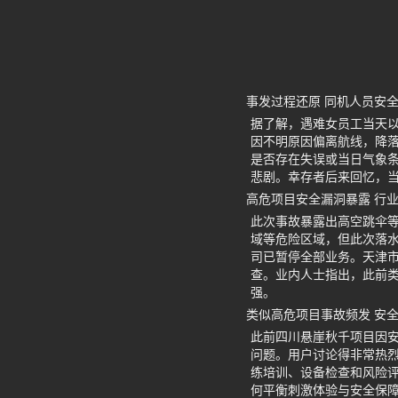
事发过程还原 同机人员安
据了解，遇难女员工当天
因不明原因偏离航线，降
是否存在失误或当日气象
悲剧。幸存者后来回忆，
高危项目安全漏洞暴露 行
此次事故暴露出高空跳伞
域等危险区域，但此次落水
司已暂停全部业务。天津
查。业内人士指出，此前
强。
类似高危项目事故频发 安
此前四川悬崖秋千项目因安
问题。用户讨论得非常热
练培训、设备检查和风险
何平衡刺激体验与安全保