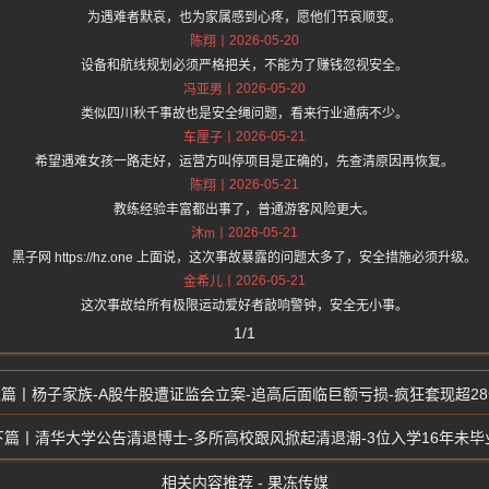
为遇难者默哀，也为家属感到心疼，愿他们节哀顺变。
2026-05-20
陈翔
设备和航线规划必须严格把关，不能为了赚钱忽视安全。
2026-05-20
冯亚男
类似四川秋千事故也是安全绳问题，看来行业通病不少。
2026-05-21
车厘子
希望遇难女孩一路走好，运营方叫停项目是正确的，先查清原因再恢复。
2026-05-21
陈翔
教练经验丰富都出事了，普通游客风险更大。
2026-05-21
沐m
黑子网 https://hz.one 上面说，这次事故暴露的问题太多了，安全措施必须升级。
2026-05-21
金希儿
这次事故给所有极限运动爱好者敲响警钟，安全无小事。
1/1
杨子家族-A股牛股遭证监会立案-追高后面临巨额亏损-疯狂套现超2
清华大学公告清退博士-多所高校跟风掀起清退潮-3位入学16年未毕
相关内容推荐 - 果冻传媒