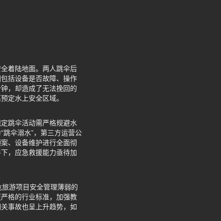
安全着陆地面。两人跳伞后
因包括设备是否故障、操作
分钟，却造成了无法挽回的
离预定水上安全区域。
规定跳伞活动需严格规避水
“跳伞溺水”，第三方运营公
预案、设备维护进行全面彻
件下，应急救援能力亟待加
危旅游项目安全管理薄弱的
更严格的行业标准，加强教
相关事故也呈上升趋势，如