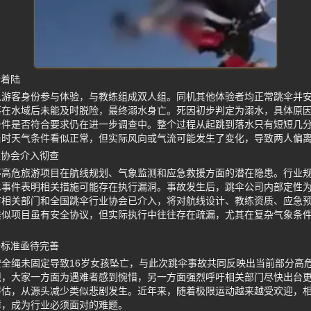
全着陆
以游客身份参与体验，与教练组成双人组。同机其他体验者均正常跳伞并
落在水域后未能及时脱险，最终溺水身亡。死因初步判定为溺水，具体原
条件是否符合要求仍在进一步调查中。整个过程从起跳到落水只有短短几
当时天气条件看似正常，但实际风向或气流可能发生了变化，导致两人偏
业协会介入彻查
等高危旅游项目在航线规划、气象监测和应急救援方面的潜在隐患。行业
事件表明相关措施可能存在执行漏洞。事故发生后，跳伞公司内部定性为
市相关部门和全国跳伞行业协会已介入，将对航线设计、教练资质、应急
类似项目虽有安全协议，但实际执行中往往存在疏漏，尤其在复杂气象条
全标准亟待完善
全绳未固定导致16岁女孩坠亡，与此次跳伞事故共同反映出当前部分高
烈，大家一方面为遇难者感到惋惜，另一方面强烈呼吁相关部门尽快出台
评估，从源头减少类似悲剧发生。近年来，随着极限运动越来越受欢迎，
障，成为行业必须面对的难题。