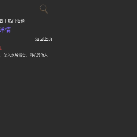
者
热门话题
详情
返回上页
难
点，坠入水域溺亡。同机其他人