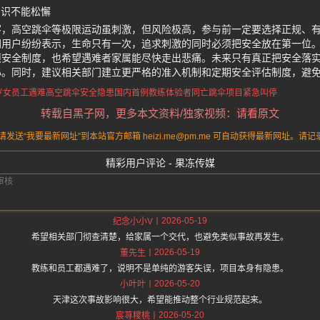
意识不能松懈
客，高空跳伞等极限运动虽刺激，但风险极高，参与前一定要选择正规、
网用户纷纷表示，生命只有一次，追求刺激的同时必须把安全放在第一位
项安全制度，也希望遇难者家属能尽快走出悲痛。未来只有真正把安全落
心。同时，建议相关部门建立更严格的准入机制和定期安全评估制度，避
岁女员工遇难
高空跳伞安全隐患
国内首例教练体验者同亡
跳伞项目紧急叫停
转载自黑子网，更多本文资料/独家视频：请看原文
送“我要最新网址”到本站官方邮箱 heizi.me@pm.me 可自动获得最新网址。
精彩用户评论 - 果冻传媒
2026-05-19
纪念小小V
希望相关部门彻查清楚，给家属一个交代，也避免类似事故再发生。
2026-05-19
董先生
教练和员工都遇难了，说明不是单纯的游客失误，项目本身有隐患。
2026-05-20
小叶叶
天津这次事故影响很大，希望能推动整个行业规范起来。
2026-05-20
宸荨糭桃