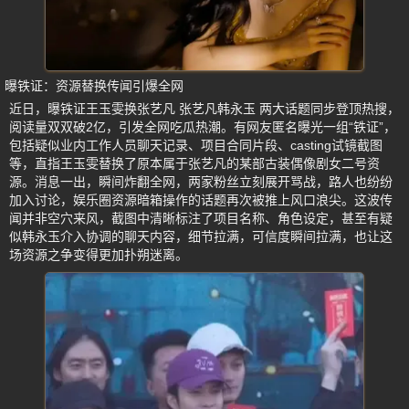
曝铁证：资源替换传闻引爆全网
近日，曝铁证王玉雯换张艺凡 张艺凡韩永玉 两大话题同步登顶热搜，
阅读量双双破2亿，引发全网吃瓜热潮。有网友匿名曝光一组“铁证”，
包括疑似业内工作人员聊天记录、项目合同片段、casting试镜截图
等，直指王玉雯替换了原本属于张艺凡的某部古装偶像剧女二号资
源。消息一出，瞬间炸翻全网，两家粉丝立刻展开骂战，路人也纷纷
加入讨论，娱乐圈资源暗箱操作的话题再次被推上风口浪尖。这波传
闻并非空穴来风，截图中清晰标注了项目名称、角色设定，甚至有疑
似韩永玉介入协调的聊天内容，细节拉满，可信度瞬间拉满，也让这
场资源之争变得更加扑朔迷离。