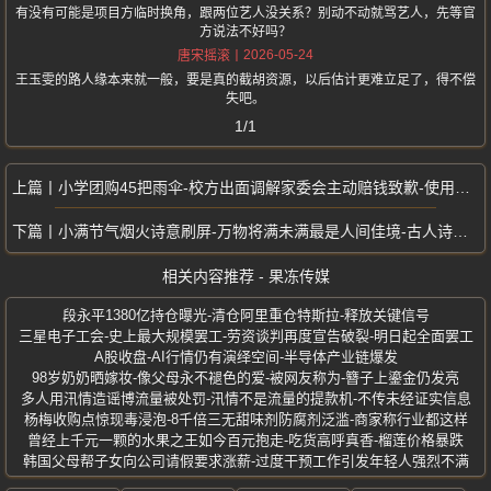
有没有可能是项目方临时换角，跟两位艺人没关系？别动不动就骂艺人，先等官
方说法不好吗？
2026-05-24
唐宋摇滚
王玉雯的路人缘本来就一般，要是真的截胡资源，以后估计更难立足了，得不偿
失吧。
1/1
小学团购45把雨伞-校方出面调解家委会主动赔钱致歉-使用后全数损坏退货
小满节气烟火诗意刷屏-万物将满未满最是人间佳境-古人诗词藏生活哲学
相关内容推荐 - 果冻传媒
段永平1380亿持仓曝光-清仓阿里重仓特斯拉-释放关键信号
三星电子工会-史上最大规模罢工-劳资谈判再度宣告破裂-明日起全面罢工
A股收盘-AI行情仍有演绎空间-半导体产业链爆发
98岁奶奶晒嫁妆-像父母永不褪色的爱-被网友称为-簪子上鎏金仍发亮
多人用汛情造谣博流量被处罚-汛情不是流量的提款机-不传未经证实信息
杨梅收购点惊现毒浸泡-8千倍三无甜味剂防腐剂泛滥-商家称行业都这样
曾经上千元一颗的水果之王如今百元抱走-吃货高呼真香-榴莲价格暴跌
韩国父母帮子女向公司请假要求涨薪-过度干预工作引发年轻人强烈不满