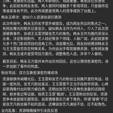
力捧，发展势头迅猛。两人年龄相仿、戏路重叠，难免存在资源竞
争，此前就有网友发现，两人曾同时接触多个影视项目，只是最终花
落谁家各有不同，此次传闻更是将两人的竞争摆到了台面上。
韩永玉牵涉：疑似介入资源协调引猜测
此次传闻中，韩永玉的名字意外被提及，成为网友热议的焦点之一。
有网友曝光的聊天记录显示，疑似韩永玉作为中间人，介入了此次资
源替换事件，协调王玉雯顶替张艺凡的角色。韩永玉作为圈内资深从
业者，涉足影视制作、艺人经纪等多个领域，人脉广阔，此前就曾参
与多个热门影视项目的选角工作。消息曝光后，网友纷纷猜测韩永玉
与王玉雯是否存在特殊关系，为何会出手帮其替换资源，也有网友推
测，韩永玉或许是受项目方委托，调整角色人选，并非个人偏袒。
截至目前，韩永玉方面并未作出任何回应，这也让猜测愈演愈烈，进
一步加剧了事件的热度。
粉丝骂战：双方互撕愈演愈烈难收场
资源替换传闻曝光后，王玉雯和张艺凡的粉丝立刻展开激烈骂战，场
面一度失控。张艺凡粉丝直言，王玉雯靠不正当手段抢夺资源，心疼
自家偶像付出的努力被白费，还晒出张艺凡为该角色准备的试镜视
频、剧本笔记等证据，指责王玉雯“截胡”。王玉雯粉丝则反驳，资源
竞争本就是娱乐圈常态，自家偶像靠实力拿下角色，所谓“替换”不过
是张艺凡粉丝输不起的造谣，还嘲讽张艺凡演技不佳、扛不起角色。
业内乱象：资源暗箱操作引全民反思