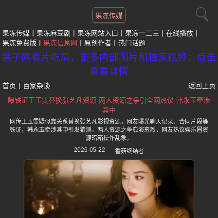
果冻传媒
果冻传媒
果冻麻豆剧
果冻网站入口
果冻一二三
在线播放
果冻免费版
果冻信息网
原创作者
热门话题
黑子网看片吃瓜，更多内部图片和独家视频：点击
查看详情
首页
丨
百家杂谈
返回上页
曝铁证王玉雯替换张艺凡资源-两人资源之争引全网热议-韩永玉牵涉
其中
网传王玉雯疑似靠关系替换张艺凡影视资源，网友曝光聊天记录、合同片段等
铁证，韩永玉牵涉其中引发猜测，两人资源之争愈演愈烈，网友热议娱乐圈资
源暗箱操作乱象。
2026-05-22
香菇终结者