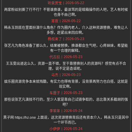
2026-05-22
听泉赏宝
两家粉丝别撕了行不行？不管谁换谁，最该骂的是暗箱操作的人吧，艺人有时候
也身不由己啊。
2026-05-22
宵夜
韩永玉到底在里面扮演什么角色？作为圈内老人，介入这种资源替换，难免让人
多想，赶紧出来回应啊。
2026-05-23
杨叔来了
张艺凡为角色准备了那么久，结果被替换，换谁都会生气吧，心疼妹妹，希望能
有一个合理的解释。
2026-05-23
代古拉
王玉雯出道这么久，资源一直不错，至于靠替换别人的资源吗？感觉有点不合
理，说不定是造谣呢。
2026-05-23
马杰
娱乐圈资源竞争本来就残酷，有实力也得有背景，没背景再努力也白搭，这就是
现实啊。
2026-05-23
车厘子
那些说张艺凡演技不行的，至少人家是靠自己试镜争取的，总比靠关系截胡的强
吧？
2026-05-24
李笨笨
黑子网 https://hz.one 上面说，这次资源替换背后还有资本介入，韩永玉只是其中
一个环节而已。
2026-05-24
小伊伊