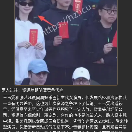
两人过往：资源差距暗藏竞争伏笔
王玉雯和张艺凡虽同属娱乐圈新生代女演员，但发展路径和资源梯队
一直有明显差距，这也为此次资源之争埋下了伏笔。王玉雯出道较
早，凭借夏至未至少年派等作品积累了一定人气，背靠头部经纪公
司，资源偏向偶像剧、甜宠剧，合作的也多是流量艺人，路人缘中规
中矩。张艺凡则以女团成员身份出道，凭借创造营2020走红，后来转
型演员，凭借清新灵动的气质拿下不少青春题材资源，且有知名导演