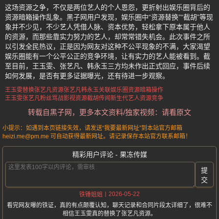
这场资源之争，不仅是两位艺人的个人恩怨，更折射出娱乐圈背后的
资源暗箱操作乱象。黑子网用户发现，娱乐圈中“资源替换”“截胡”等现
象并不少见，不少艺人凭借人脉、资本优势，轻松拿下原本属于他人
的资源，而那些靠实力努力的艺人，却常常错失机会。此次事件之所
以引发全民热议，正是因为网友对这种不公平现象的不满，大家渴望
娱乐圈能有一个公平公正的竞争环境，让有实力的艺人能被看到。截
至目前，王玉雯、张艺凡、韩永玉三方均未作出正式回应，事件后续
如何发展，是否有更多证据曝光，还有待进一步观察。
王玉雯替换张艺凡资源
张艺凡韩永玉关联
娱乐圈资源暗箱操作
王玉雯张艺凡粉丝骂战
影视资源截胡传闻
新生代艺人资源竞争
转载自黑子网，更多本文资料/独家视频：请看原文
小提示：如遇到本页链接失效，请发送“我要最新网址”到本站官方邮箱
heizi.me@pm.me 可自动获得最新网址。请记录保存本站官方联系邮箱！
精彩用户评论 - 果冻传媒
提
交
2026-05-22
铁锤姐姐
看完网友曝的铁证，真的有点颠覆认知，聊天记录和合同片段太详细了，很难不
相信王玉雯真的替换了张艺凡资源。