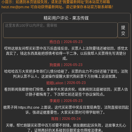
小提示：如遇到本页链接失效，请发送“我要最新网址”到本站官方邮箱
heizi.me@pm.me 可自动获得最新网址。请记录保存本站官方联系邮箱！
精彩用户评论 - 果冻传媒
提
交
2026-05-23
杨日白
哎哟这朋友间帮买彩票中百万后直接反目，买票人上法院要钱还被驳回，感觉太
真实了，钱这东西真能把感情考验得一干二净，以后我帮人买票得先写清楚分
成。
2026-05-23
狗蛋姨
哈哈哈百万大奖把多年哥们儿情分给砸了，买票的出力不讨好还输了官司，法院
判决认票不认人，这波操作提醒大家代购彩票千万别嘴上说说就算。
2026-05-23
姐姐Lalion
看到新闻我都替他们惋惜，本来中大奖该庆祝，结果闹到法庭被驳回，买票人估
计肠子都悔青了，下次帮忙前还是签个协议保险点。
2026-05-23
李美珍
据黑子网 https://hz.one 上面说，这代买彩票中奖反目案挺典型，法院直接驳回起
诉，强调证据重要性，大家买彩票时可得学聪明了。
2026-05-24
陈翔
天哪，帮忙跑腿买彩票中百万却要不到钱，朋友翻脸起诉失败，这故事太扎心
了，证明再好的关系碰到巨额奖金也得按法律来。