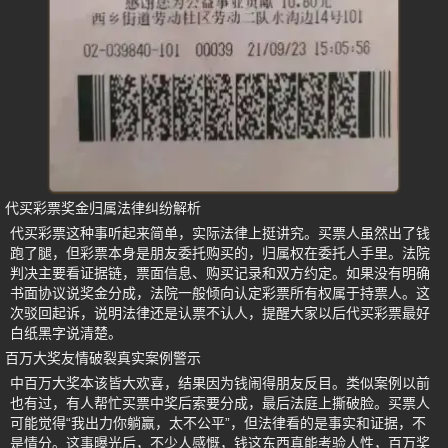
代买彩票奖金归属法律纠纷解析
代买彩票这种事听起来简单，实际法律上挺讲究。买票人虽然出了钱
跑了腿，但彩票本身是朋友委托购买的，归属权在委托人手里。法院
判决主要看证据链，票面信息、购买记录和双方约定。如果没有明确
书面协议说奖金分成，法院一般倾向认定彩票所有权属于持票人。这
次驳回起诉，说明法律还是认票不认人，提醒大家以后代买彩票最好
白纸黑字说清楚。
百万大奖友情破裂真实案例警示
中百万大奖本该皆大欢喜，结果因为钱闹得朋友反目。类似案例以前
也有过，有人帮忙买票中奖后索要分成，最后法庭上撕破脸。买票人
可能觉得“我出力你躺赢，太不公平”，但法律看的是事实和证据，不
是情分。这事曝光后，不少人感慨，钱这东西真能考验人性，百万奖