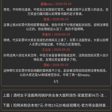
2026-05-24
暴躁emo
笑死，平时称兄道弟，中奖后立刻变脸打官司，结果法院不认买票人的说法，百
万奖金归属问题以后得靠书面约定才靠谱。
2026-05-24
臭蛋
这事让我对彩票代购彻底警惕起来，朋友中奖不分钱还被起诉驳回，说明法律挺
公正的，但友情就这么没了，真的不值得啊。
2026-05-24
李美珍
啧啧，代买彩票中大奖反目成仇的戏码又上演了，买票人法庭败诉，大家以后帮
人买票记得留证据，不然出力还落埋怨。
2026-05-25
王北车
好奇这两人现在关系怎样，中百万本是喜事却搞成这样，法院驳回后买票人估计
得反思，友情比奖金重要多了吧。
2026-05-25
黑脸
这种帮忙买彩票中奖后闹翻的案例真不少见，起诉被法院驳回说明法律有底线，
以后大家还是AA制或者签协议，中奖了再一起happy。
1/1
酒吧女子凌晨两闯锅炉房全身大面积烧伤-家属怒索56万-法院最新判决
阳朔米粉店本地7元-外地13元价格歧视曝光-官方将全面排查整顿光