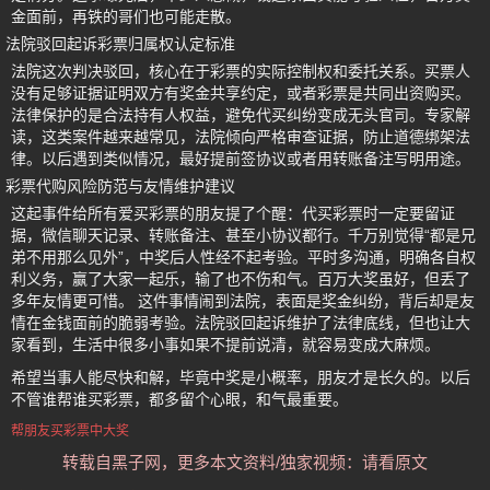
金面前，再铁的哥们也可能走散。
法院驳回起诉彩票归属权认定标准
法院这次判决驳回，核心在于彩票的实际控制权和委托关系。买票人
没有足够证据证明双方有奖金共享约定，或者彩票是共同出资购买。
法律保护的是合法持有人权益，避免代买纠纷变成无头官司。专家解
读，这类案件越来越常见，法院倾向严格审查证据，防止道德绑架法
律。以后遇到类似情况，最好提前签协议或者用转账备注写明用途。
彩票代购风险防范与友情维护建议
这起事件给所有爱买彩票的朋友提了个醒：代买彩票时一定要留证
据，微信聊天记录、转账备注、甚至小协议都行。千万别觉得“都是兄
弟不用那么见外”，中奖后人性经不起考验。平时多沟通，明确各自权
利义务，赢了大家一起乐，输了也不伤和气。百万大奖虽好，但丢了
多年友情更可惜。 这件事情闹到法院，表面是奖金纠纷，背后却是友
情在金钱面前的脆弱考验。法院驳回起诉维护了法律底线，但也让大
家看到，生活中很多小事如果不提前说清，就容易变成大麻烦。
希望当事人能尽快和解，毕竟中奖是小概率，朋友才是长久的。以后
不管谁帮谁买彩票，都多留个心眼，和气最重要。
帮朋友买彩票中大奖
转载自黑子网，更多本文资料/独家视频：请看原文