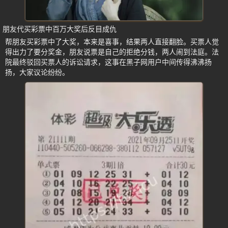
朋友代买彩票中百万大奖后反目成仇
帮朋友买彩票中了大奖，本来是喜事，结果两人直接翻脸。买票人觉
得出力了要分奖金，朋友说票是自己的拒绝分钱，两人闹到法庭。法
院最终驳回买票人的诉讼请求，这事在黑子网用户中间传得沸沸扬
扬，大家议论纷纷。