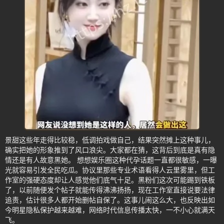
景甜这些年走得比较稳，低调拍戏做自己，结果突然摊上这种事儿，
确实把她的形象推到了风口浪尖。大家都在猜，这背后到底是真有隐
情还是有人故意黑她。 想想娱乐圈这种代孕话题一直都很敏感，一曝
光就容易引发全民吃瓜。协议里那些专业术语看得人云里雾里，但工
作室的强硬态度却让人感觉他们底气十足。黑粉们这次可能踢到铁板
了，以前随便发个帖子就能传得沸沸扬扬，现在工作室直接说要法律
追责，估计很多人都开始删帖自保了。这事儿闹这么大，也反映出如
今明星隐私保护越来越难，网络时代信息传播太快，一不小心就满天
飞。