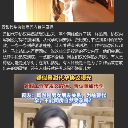
景甜代孕协议曝光内幕深度扒
景甜代孕协议突然被曝光出来，整个网络像炸了锅一样热闹。协议内
容据说写得特别详细，从代孕时间安排、费用支付节点到各种保密条
款，一条一条列得清清楚楚，让人看得直呼刺激。工作室那边反应超
快，马上站出来严厉回应，说这些全是捏造的不实内容，他们会通过
法律手段追究到底，一点都不含糊。网友们议论得热火朝天，有人觉
得这可能是竞争对手在背后搞鬼，有人怀疑是不是为了新作品故意放
出来的烟雾弹，还有人纯粹就是看热闹不嫌事儿大。