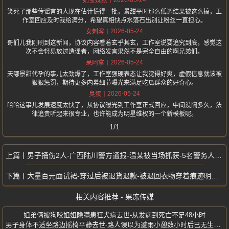
奶宝妹纸
笑死了那些传谣言的人现在估计慌得一批，景甜平时那么低调结果被这么搞，工
作室回应及时我给满分，希望真相快点水落石出别让粉丝一直担心。
2026-05-24
女刺客
哥们儿我刚刷到这新闻，协议内容看着玄乎其玄，工作室说要追究到底，感觉这
次不会轻易放过造谣者，网络发言果然不是完全自由的啊兄弟们。
2026-05-24
呆阿拿
天哪景甜代孕的事儿太劲爆了，工作室强硬表态让我觉得好爽，虚假信息就该被
狠狠惩罚，期待更多内幕细节曝光来满足吃瓜群众的好奇心。
2026-05-24
臭蛋
哈哈这事儿发展速度太快了，从协议曝光到工作室正式回应，中间没隔多久，法
律追责听起来很专业，也许能成为明星维权的一个新模板呢。
1/1
男子捅伤2人-广西陆川警方通报-温某被当场抓获-5名警务人员制止中受伤
大量百元面试裙-穿过后被退货退款-被退回衣物穿着痕迹明显-商家损失惨重
相关内容推荐 - 果冻传媒
姐弟俩被狗咬姐姐隐瞒患狂犬病去世-从发病到死亡不足48小时
男子身体不适坐路边摇椅平静去世-路人误以为避雨小憩数小时后已无生命体征