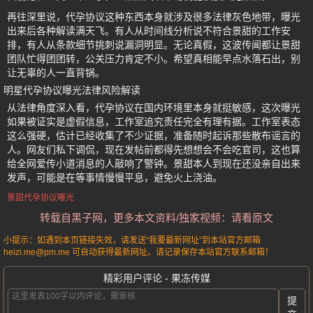
再往深里说，代孕协议这种东西本身就涉及很多法律灰色地带，曝光
出来后各种解读满天飞。有人从时间线分析说不符合景甜的工作安
排，有人从条款细节挑刺说漏洞明显。无论真假，这波传闻都让景甜
团队忙得团团转，公关压力肯定不小。希望真相能早点水落石出，别
让无辜的人一直背锅。
明星代孕协议曝光法律风险解读
从法律角度深入看，代孕协议在国内环境里本身就挺敏感，这次曝光
如果被证实是虚假信息，工作室追究责任完全有理有据。工作室表态
这么强硬，估计已经收集了不少证据，准备随时起诉那些散布谣言的
人。网友们私下调侃，现在发帖前都得先想想会不会吃官司，这也算
给全网爱传小道消息的人敲响了警钟。景甜本人到现在还没亲自出来
发声，可能是在等事情慢慢平息，避免火上浇油。
景甜代孕协议曝光
转载自黑子网，更多本文资料/独家视频：请看原文
小提示：如遇到本页链接失效，请发送“我要最新网址”到本站官方邮箱
heizi.me@pm.me 可自动获得最新网址。请记录保存本站官方联系邮箱！
精彩用户评论 - 果冻传媒
提