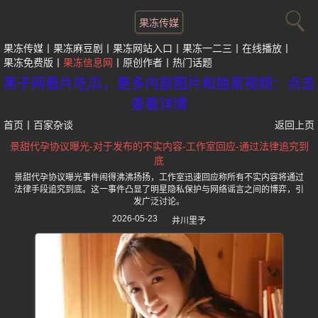
果冻传媒
果冻传媒
果冻麻豆剧
果冻网站入口
果冻一二三
在线播放
果冻免费版
果冻信息网
原创作者
热门话题
黑子网看片吃瓜，更多内部图片和独家视频：点击
查看详情
首页
丨
百家杂谈
返回上页
景甜代孕协议曝光-对于发布的不实内容-工作室回应-通过法律追究到
底
景甜代孕协议曝光事件闹得沸沸扬扬，工作室迅速回应称所有不实内容将通过
法律手段追究到底。这一事件凸显了明星隐私保护与网络谣言之间的博弈，引
发广泛讨论。
2026-05-23
井川里予