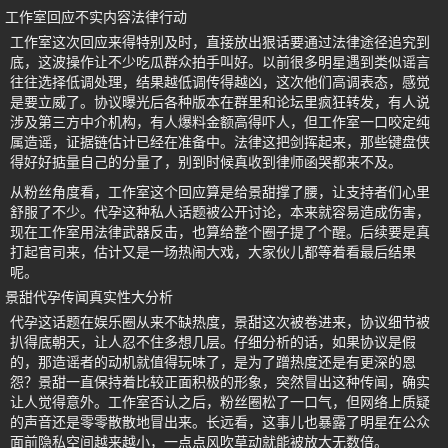
工作室回应不实内容法律行动
工作室这次回应来得特别及时，直接放出狠话要通过法律途径追究到
底，这波操作让不少吃瓜群众拍手叫好。以前很多明星遇到类似谣言
往往选择低调处理，结果越低调传得越凶，这次他们高调表态，感觉
是要立威了。协议曝光后各种版本在群里和论坛里疯狂转发，有人说
涉及第三方中介机构，有人爆料金额高得吓人，但工作室一口咬定纯
属造谣，证据链估计已经在准备中。法律这把剑挥起来，那些键盘侠
得好好掂量自己的分量了，别到时候真收到律师函哭都来不及。
从粉丝角度看，工作室这个回应算是给景甜撑了腰，让支持者们心里
舒服了不少。代孕这种私人话题被公开讨论，本来就容易造成伤害，
现在工作室用法律武器反击，也算给整个圈子提了个醒。后续要是真
打起官司来，估计又是一场热闹大戏，大家伙儿都等着看最后结果
呢。
景甜代孕传闻真实性大分析
代孕这话题在娱乐圈从来不缺热度，景甜这次被卷进来，协议细节被
扒得底朝天，让人忍不住多想几层。仔细分析的话，如果协议是假
的，那造谣者的动机就值得玩味了，是为了蹭热度还是有更深的恩
怨？景甜一直保持着比较正面积极的形象，突然冒出这种传闻，确实
让人觉得意外。工作室否认之后，粉丝圈松了一口气，但网络上质疑
的声音还是零零散散地冒出来。长远看，这事儿也暴露了明星在公众
面前隐私空间越来越小，一点点风吹草动就能被放大无数倍。