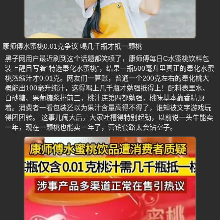
康师傅水蜜桃0.01克争议 喝几千瓶才抵一颗桃
黑子网用户最近刷到这个话题都笑喷了，康师傅每日C水蜜桃饮料包
装上醒目写着“特选奉化水蜜桃”，结果一瓶500毫升里真正的奉化水蜜
桃浓缩汁才0.01克。网友们一算账，普通一个200克左右的奉化桃大
概能出100毫升纯汁，这得喝上几千瓶才勉强抵得上！配料表里水、
白砂糖、果葡糖浆排前三，桃汁连第四都勉强，桃味基本靠香精顶
着。消费者一看包装还以为果汁含量高得不得了，谁知被文字游戏玩
得团团转。 这事儿闹大后，大家吐槽得特别起劲，以前说一头牛能卖
一年，现在一颗桃也能卖一年了，营销套路太会钻空子。