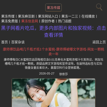
果冻传媒
果冻传媒
果冻麻豆剧
果冻网站入口
果冻一二三
在线播放
果冻免费版
果冻信息网
原创作者
热门话题
黑子网看片吃瓜，更多内部图片和独家视频：点击
查看详情
首页
丨
百家杂谈
返回上页
康师傅饮品喝几千瓶才抵1个水蜜桃-康师傅被曝文字游戏-网友一颗桃
卖一年
康师傅每日C水蜜桃饮品因每瓶仅含0.01克奉化水蜜桃浓缩汁引发热议，网友吐
槽喝几千瓶才抵一颗桃，质疑品牌文字游戏和宣传误导。包装特选标签与实际
微量含量反差巨大，暴露饮料行业营销套路。
2026-05-27
徐依莎