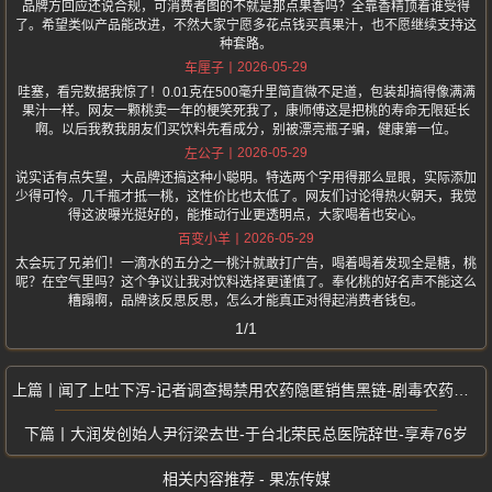
品牌方回应还说合规，可消费者图的不就是那点果香吗？全靠香精顶着谁受得
了。希望类似产品能改进，不然大家宁愿多花点钱买真果汁，也不愿继续支持这
种套路。
2026-05-29
车厘子
哇塞，看完数据我惊了！0.01克在500毫升里简直微不足道，包装却搞得像满满
果汁一样。网友一颗桃卖一年的梗笑死我了，康师傅这是把桃的寿命无限延长
啊。以后我教我朋友们买饮料先看成分，别被漂亮瓶子骗，健康第一位。
2026-05-29
左公子
说实话有点失望，大品牌还搞这种小聪明。特选两个字用得那么显眼，实际添加
少得可怜。几千瓶才抵一桃，这性价比也太低了。网友们讨论得热火朝天，我觉
得这波曝光挺好的，能推动行业更透明点，大家喝着也安心。
2026-05-29
百变小羊
太会玩了兄弟们！一滴水的五分之一桃汁就敢打广告，喝着喝着发现全是糖，桃
呢？在空气里吗？这个争议让我对饮料选择更谨慎了。奉化桃的好名声不能这么
糟蹋啊，品牌该反思反思，怎么才能真正对得起消费者钱包。
1/1
闻了上吐下泻-记者调查揭禁用农药隐匿销售黑链-剧毒农药被用来种蒜薹
大润发创始人尹衍梁去世-于台北荣民总医院辞世-享寿76岁
相关内容推荐 - 果冻传媒