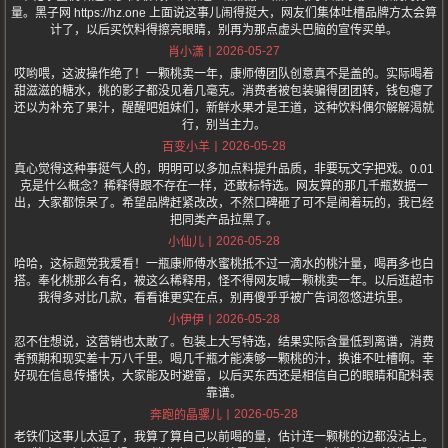
量。黑子网 https://hz.one 上面说这事儿闹得挺大，网友们集体吐槽品牌方太会算
计了，以后买饮料得擦亮眼睛，别再为那点虚头巴脑的宣传买单。
2026-05-27
肖小潇
哎哟喂，这波操作绝了！一颗桃卖一年，康师傅团队创意真不是盖的。实际喝着
甜滋滋的糖水，桃的影子都没见着几毫克。消费者被包装骗得团团转，钱包瘪了
还以为补充了果汁，醒醒吧姐妹们，新鲜水果才是王道，这种饮料偶尔解解渴就
行，别当主力。
2026-05-28
百变小羊
真心觉得这种事挺气人的，明明可以多加点料提升品质，非要玩文字把戏。0.01
克是什么概念？稀释得跟不存在一样，还敢标特选。网友算的那几千瓶数据一
出，大家都惊呆了。希望品牌赶紧改改，不然口碑砸了可不是闹着玩的，我已经
把同类产品拉黑了。
2026-05-28
小仙儿
哈哈，这标题党我爱看！一瓶康师傅水蜜桃抵不过一滴水的桃汁量，喝再多也白
搭。奉化桃那么有名，被这么稀释用，怪不得网友喊一颗桃卖一年。以后逛超市
我得多对比几款，看看谁更实在点，别再傻乎乎被广告词忽悠进坑里。
2026-05-28
小伊伊
忍不住想说，这营销也太敢了。包装上大写特选，结果实际含量低到离谱，消费
者预期和现实差十万八千里。喝几千瓶才能凑够一颗桃的汁，换谁不吐槽啊。幸
好现在信息传播快，大家能及时避雷，以后买东西还是相信自己的眼睛和配料表
靠谱。
2026-05-28
奔跑的晶骡儿
老铁们这事儿太逗了，我算了算自己以前喝的量，估计连一颗桃的边都没沾上。