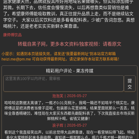
追求健康天然，品牌就投其所好用地域名果做噱头，但实际添加微乎
其微。长期下去，信任度会慢慢流失，以后再想靠类似营销怕是难
了。希望康师傅能吸取教训，真正往提升品质上走，而不是继续钻文
字空子。 大家以后买饮料还是多看看配料表，少被广告词忽悠。真想
喝桃汁，还是老老实实买新鲜水果靠谱。
康师傅饮品
转载自黑子网，更多本文资料/独家视频：请看原文
小提示：如遇到本页链接失效，请发送“我要最新网址”到本站官方邮箱
heizi.me@pm.me 可自动获得最新网址。请记录保存本站官方联系邮箱！
精彩用户评论 - 果冻传媒
提
交
2026-05-27
泡泡芙
哈哈哈这数据太离谱了，一瓶才0.01克桃汁，我喝一箱还不如啃半个桃实在。康
师傅这是把消费者当傻子逗呢，包装那么花里胡哨，结果里面就那么一丢丢，桃
味全靠香精硬凹，难怪现在大家买东西都先翻配料表了，下次我直接去市场买新
鲜桃榨汁喝，省钱又健康！
2026-05-27
浪子辉
看到这个我直接笑出声，以前总觉得大品牌靠谱，现在一看营销玩得飞起。特选
奉化水蜜桃听起来多高级啊，谁知道一瓶就那么点，喝几千瓶才够一颗桃的分