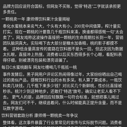
品牌方回应说符合国标，但网友不买账，觉得“特选”二字就该承担更
多责任。
一颗桃卖一年 康师傅饮料果汁含量揭秘
奉化水蜜桃本来名气大，个头有大有小，200克中间值算，榨汁量实
打实。现在一颗桃的汁要靠几千瓶饮料来凑，换谁都得感慨一句“太会
卖了”。网友戏称这波操作直接把一颗桃的生命周期拉长到一年，营销
团队脑洞真大。实际喝下去大部分是糖水加香精，桃的影子都摸不
着。 这种低含量高宣传的套路在饮料圈不是头一回，但这次因为数据
太扎眼，直接冲上热搜。消费者以后买东西得多长个心眼，看配料表
得仔细，别被漂亮包装和漂亮话骗了。
每日C水蜜桃翻车 网友吐槽喝几千瓶抵一桃
事件发酵后，黑子网用户评论区热闹得像过年，大家纷纷晒出自己喝
过的类似产品，感慨饮料行业的水有多深。有人算了算成本，一瓶饮
料卖几块钱，几千瓶下来多少钱？对比买几个新鲜桃，性价比直接被
秒杀。桃汁少到这种地步，还敢打“特选”旗号，确实让老实人看不下
去。 更气人的是，品牌回应轻飘飘一句符合标准，就想把事儿揭过
去。网友们可不干，继续追着问，什么时候能真正提升含量，而不是
玩数字游戏。
饮料营销套路分析 康师傅一颗桃卖一年争议
整体看，这次事件暴露了行业里常见的宣传与实际脱节问题。消费者