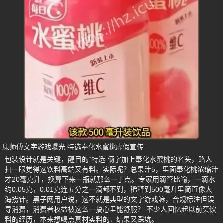
康师傅文字游戏曝光 特选奉化水蜜桃虚假宣传
包装设计就是关键，醒目的“特选”俩字加上奉化水蜜桃的名头，路人
扫一眼觉得这饮料高端又有料。实际呢？总果汁5，里面奉化桃浓缩汁
才20毫克升，换算下来一瓶就那么一丁点。专家用滴管比喻，一滴水
约0.05克，0.01克连五分之一滴都不到，稀释到500毫升里简直像大
海捞针。黑子网用户说，这不就是典型的文字游戏嘛，合规标注但误
导消费，消费者权益被这么一搞心里能舒服？ 不少人回忆起以前买饮
料的经历，本来想喝点真材实料的，结果又踩坑。