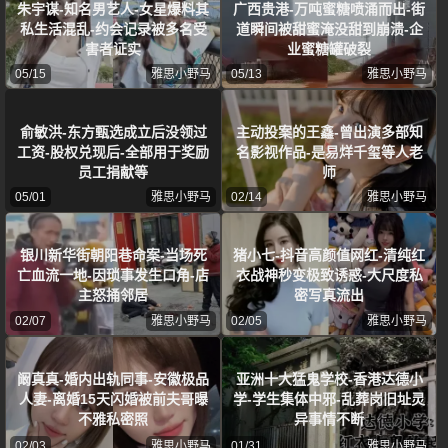
朱宇谋-知名男艺人-女星爆料其
广西贵港-万吨蜜糖喷涌而出-街
私生活混乱-约会记录被多名受
道瞬间被甜蜜淹没甜到崩溃-企
害者证实
业蜜糖罐破裂
05/15
雅思小野马
05/13
雅思小野马
俞敏洪-东方甄选成立后没领过
主动投案的王鑫-曾出演多部知
工资-股权兑现后-全部用于奖励
名影视作品-是易烊千玺等人老
员工捐献等
师
05/01
雅思小野马
02/14
雅思小野马
银川新华街朝阳巷命案-当场死
猪小七-抖音高颜值网红-清纯红
亡血流一地-因琐事发生口角-店
衣战神秒变极致诱惑-大尺度私
主怒捅邻居
密写真流出
02/07
雅思小野马
02/05
雅思小野马
阚真真-婚内出轨同事-安徽极品
亚洲十大猛鬼学校-香港达德小
人妻-离婚15天闪婚被前夫哥曝
学-学生集体中邪-乱葬岗旧址灵
不雅私密照
异事情不断
02/03
雅思小野马
01/31
雅思小野马