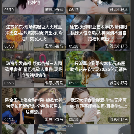
化住宅
刑拘
06/19
雅思小野马
06/17
雅思小野马
江苏如东-现场燃起巨大火球直
徐艺-天津职业艺术学院-清纯眼
冲天空-猛烈燃烧视频流出-润滑
镜妹人设崩塌-大神网调不雅自
油厂突发大火
拍福利流出
05/30
雅思小野马
05/28
雅思小野马
珠海华发商都-疑似仇杀三人围
一只潦草小狗带火20亿元商圈-
砍受害者-星巴克砍人事件-现场
助推花卉节实现20.25亿元销售
血腥视频疯传
额
05/26
雅思小野马
05/23
雅思小野马
陈金圣-上海金融学院-纯欲女神
武汉大学食堂爆满-学生无座可
为爱拍照留纪念-分手后被男友
坐-有游客爬树拍照-直播学生上
炫耀流出
课
05/21
雅思小野马
05/19
雅思小野马