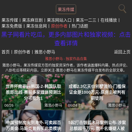
果冻传媒
果冻传媒
果冻麻豆剧
果冻网站入口
果冻一二三
在线播放
果冻免费版
果冻信息网
原创作者
热门话题
黑子网看片吃瓜，更多内部图片和独家视频：点击
查看详情
首页
丨
原创作者
丨
雅思小野马
返回上页
雅思小野马 - 独家作品合集
雅思小野马，果冻传媒官方签约独家资深作者，该作者涵盖爆料内幕、热点评论、
八卦吃瓜等精彩内容。立即关注-雅思小野马在果冻传媒平台发布的全部文章。
世界杯南非vs韩国-2-韩国队取
成都2.3亿天价别墅流拍-门槛保
胜即出线-赛前多家媒体预测比
证金是1000万元-原房主被判有
分可能为1
期徒刑
06/26
雅思小野马
06/24
雅思小野马
中国预制房火到海外-可卖超百
5起打击银狐木马案例公布-涉案
万美金-马斯克曾购买此类模块
总额超千万元-数十名嫌疑人被