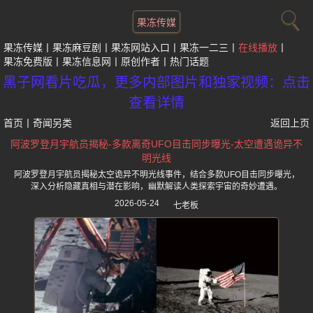
果冻传媒
果冻传媒
果冻麻豆剧
果冻网站入口
果冻一二三
在线播放
果冻免费版
果冻信息网
原创作者
热门话题
黑子网看片吃瓜，更多内部图片和独家视频：点击
查看详情
首页
丨
奇闻另类
返回上页
阿波罗登月宇航员揭秘-多款离奇UFO目击同步曝光-太空遭遇诡异不
明光线
阿波罗登月宇航员揭秘太空诡异不明光线事件，结合多款UFO目击同步曝光，
深入分析隐藏真相与潜在影响，幽默解读人类探索宇宙的奇妙遭遇。
2026-05-24
七老板