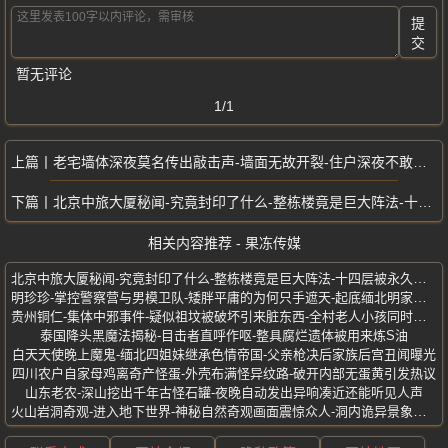
提
交
暂无评论
1/1
老宅墙体深夜莫名传出敲击声-墙面无故开裂-住户深夜不敢独自居家
北京中旅大厦秘闻-究竟封印了什么-整栋楼竟是巨大阵法-十四层被永久封印
相关内容推荐 - 果冻传媒
北京中旅大厦秘闻-究竟封印了什么-整栋楼竟是巨大阵法-十四层被永久封印
明珍珍-掌控警察营与男模卫队-矮胖平庸的为何只手遮天-起底缅北明家公主
贵州铜仁-集体中邪事件-疑似祖坟被破坏引来脏东西-全村老人小孩同时发病
泰国降头黑魔法揭秘-目击者直呼作呕-整具腐烂遗体被用来炼S油
白天天使晚上魔鬼-缅北四姐妹继承色情帝国-父亲枪决后家族后宫丑闻曝光
四川农户自家母鸡离奇产怪蛋-外壳布满怪异纹路-破开内部无蛋黄引发热议
山东老农-深山挖出千年古怪石罐-夜晚自动发出异响凑近还能听见人声
火山岩洞奇观-进入地下世界-神秘自然奇观画面震惊众人-洞内诡异景象曝光