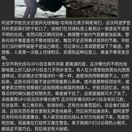
阿波罗宇航员太空诡异光线揭秘 哎呀各位黑子网老哥们，这次阿波罗登
月的老前辈们终于松口了，说他们在月球轨道上看到过一道道说不清道
不明的光线，突然闪现又瞬间消失，搞得整个舱内气氛都紧张起来。那
些光线不像星星也不像地球反射，飘忽不定还带着点诡异的节奏，宇航
员们当时都怀疑是不是自己眼花，可记录仪上清清楚楚留下了痕迹。想
想看，人类第一次踏上月球附近，却遇到这种玩意儿，换谁不脊背发凉
啊。
太空不明光线与UFO目击事件关联 更离谱的是，这次曝光的不明光线
跟地面上好几起UFO目击几乎同步发生。有人在沙漠里拍到类似光团高
速移动，形状跟太空里描述的一模一样，速度快到肉眼都跟不上。分析
起来，这些光线可能不是自然现象那么简单，或许是某种探测信号，或
者更高文明在观察我们这些刚爬出摇篮的地球人。宇航员回忆说，光线
靠近的时候仪器还短暂失灵，像是被干扰了，这里面猫腻可大了去了。
多款离奇UFO目击同步曝光细节 这次同步曝光的UFO目击有好几款，
形状各异，有三角形的、有球状的，还有拉长像雪茄的。目击者们描述
说，这些东西在夜空里悄无声息地悬停，然后突然加速消失，跟阿波罗
任务时间点高度重合。有人甚至拍到光线从太空方向投射下来，亮度忽
明忽暗，简直像在打招呼又像在警告。黑子网用户们讨论得热火朝天，
都说这不是巧合，背后肯定有大秘密。