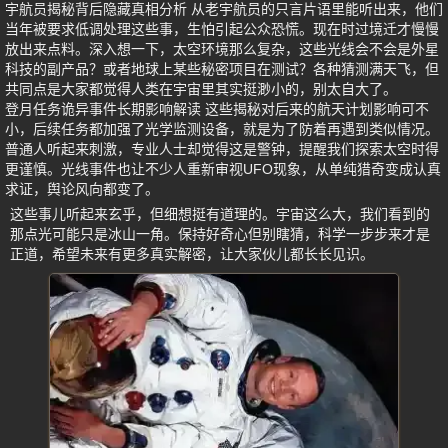
宇航员揭秘背后隐藏真相分析 从老宇航员的只言片语里能听出来，他们
当年被要求低调处理这些事，生怕引起公众恐慌。现在时过境迁才慢慢
放出来点料。深入想一下，太空环境那么复杂，这些光线会不会是外星
科技的副产品？或者地球上某些秘密项目在测试？各种猜测满天飞，但
共同点是大家都觉得人类在宇宙里其实挺渺小的，别太自大了。
登月任务诡异事件长期影响解读 这些揭秘对后来的航天计划影响可不
小，后续任务都加强了光学监测设备，就是为了防着再遇到类似情况。
普通人听起来刺激，专业人士却觉得这是警钟，提醒我们探索太空时得
更谨慎。光线事件也让不少人重新审视UFO现象，从单纯猎奇变成认真
求证，舆论风向都变了。
这些事儿听起来玄乎，但细想挺有道理的。宇宙这么大，我们看到的
那点光可能只是冰山一角。保持好奇心但别瞎猜，科学一步步来才是
正道，希望未来有更多真实解密，让大家伙儿都长长见识。