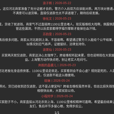
2026-05-22
浪子辉
.one 上面说，这位河北商家准备了充分证据才去的，警方介入后双方应该能对质。两万块对
不满意可以退货嘛，直接仅退款也太不讲道理了，期待后续发展。
2026-05-23
徐化文
成，货收了就退钱，商家气不过直接跨1100公里去堵人。现实版维权大戏啊，佩服佩
管这些漏洞，不然以后卖家都得学福尔摩斯才能保住血汗钱。
2026-05-23
苏韵雯
售后很多问题。商家从河北跑到上海，不容易啊。希望通过警方介入能给个公平结果
似情况别忍气吞声，证据留好，法律支持你。
2026-05-23
浪胃仙
，买家两天就仅退款，商家这决心太强悍了。跨省维权听起来累，但也说明现在大家
益。上海警方动作快点吧，别让老实人吃闷亏。
2026-05-23
奔跑的晶骡儿
河北老板化身追债侠客，1100公里说走就走。买家看到会不会心虚？规则是死的，人
进，仅退款不能这么随便用。
2026-05-24
晓琳
得对。货已经收到还仅退款，这不是占便宜吗？跨省去维权虽然辛苦，但总比损失钱
相很快出来，大家拭目以待。
2026-05-24
小程同学
买家胆子不小。商家直接从河北杀到上海，1100公里维权精神可嘉啊。希望最后结果
友们，售后环节多留心眼，免得步后尘。
1/1