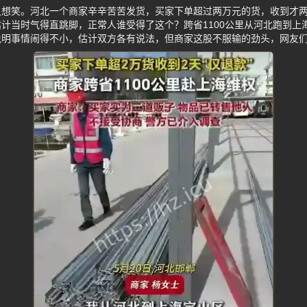
想笑。河北一个商家辛辛苦苦发货，买家下单超过两万元的货，收到才两
计当时气得直跳脚，正常人谁受得了这个？跨省1100公里从河北跑到上
说明事情闹得不小，估计双方各有说法，但商家这股不服输的劲头，网友