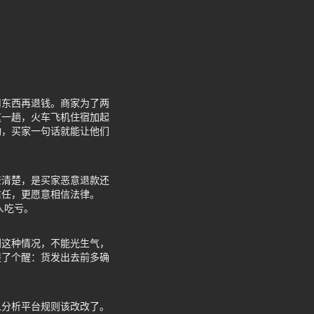
用东西再退钱。商家为了两
这一趟，火车飞机住宿加起
动，买家一句话就能让他们
查清楚，是买家恶意退款还
信任，更愿意相信法律。
人吃亏。
到这种情况，不能光生气，
提了个醒：货发出去前多确
人分析平台规则该改改了。