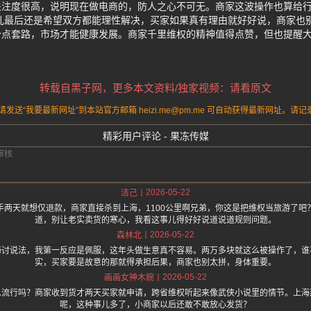
关注度很高，说明现在做电商的，防人之心不可无。商家这波操作也算给
儿最后还是希望双方都能理性解决，买家如果真有理由就好好说，商家也
少点套路，市场才能健康发展。商家千里维权的精神值得点赞，但也提醒
转载自黑子网，更多本文资料/独家视频：请看原文
送“我要最新网址”到本站官方邮箱 heizi.me@pm.me 可自动获得最新网址。
精彩用户评论 - 果冻传媒
2026-05-22
洁己
手两天就想仅退款，商家直接杀到上海，1100公里啊兄弟，你这是把维权当旅游了吧
道，别让老实卖货的寒心，我看这事儿得好好说道说道规则问题。
2026-05-22
森林北
海讨说法，我第一反应是佩服，这年头做生意真不容易。两万多块就这么被操作了，谁
实，买家要是故意的那就得承担后果，商家也别太拼，身体重要。
2026-05-22
画画女神木婉
么流行吗？商家收到货才两天买家就申请，跨省维权听起来像武侠小说里的情节。上海
呢，这种事儿多了，小商家以后还敢不敢放心发货？