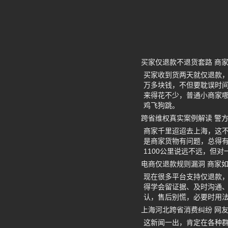
买家仅退款不退货套路 商
买家收到货两天就仅退款
万多块钱，不但要耽误时
来得花不少，普通小商家
鸡飞狗跳。
跨省维权真实案例解读 警
商家千里迢迢去上海，这
是商家货物有问题，总得
1100公里说远不远，但
电商仅退款规则漏洞 商家
现在很多平台支持仅退款
得学会留证据、及时沟通
认，售后别慌，必要时用
上海河北跨省消费纠纷 网
这新闻一出，肯定在各种