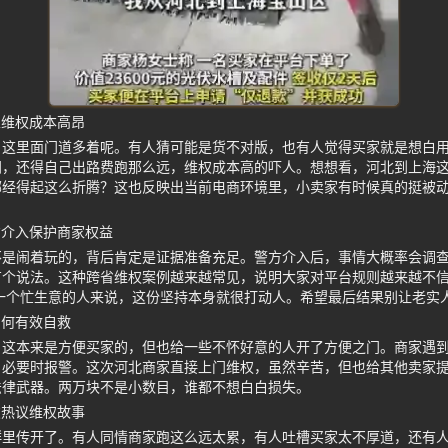
家维权成本高昂
，这里面门道多着呢。有人猜可能是货不对版，也有人觉得买家就是想白
间，还得自己出路费跑那么远，维权成本高的吓人。想想看，河北到上海
哪经得起这么折腾？这也反映出当前电商环境里，小卖家有时候真的挺被
方介入保护商家权益
不是闹着玩的，背后肯定是证据准备充足。警方介入后，事情大概率会调
有个说法。这种跨省维权案例越来越常见，说明大家对平台规则越来越不
对一个忙生意的人来说，这份坚持本身就很打动人。希望最后结果别让老实
如何有效自救
，这本来是方便买家的，但也给一些不怀好意的人开了方便之门。商家遇
、必要时报警。这次河北商家直接上门维权，虽然辛苦，但也给其他卖家
法律武器。两万块不是小数目，谁都不想白白损失。
友热议维权故事
群里传开了。有人同情商家跑这么远太累，有人吐槽买家太不厚道，还有