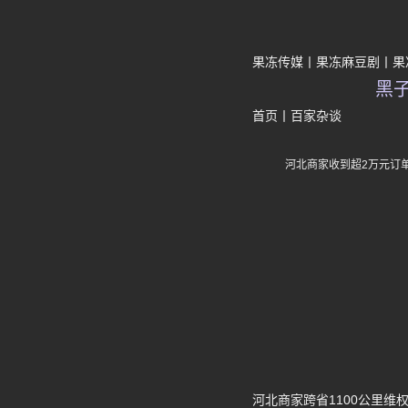
果冻传媒
果冻麻豆剧
果
黑
首页
丨
百家杂谈
河北商家收到超2万元订
河北商家跨省1100公里维