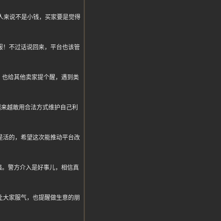
普通人来说不是小钱，买家要是觉得
服！不过话说回来，平台也该管
，也给其他卖家提个醒，遇到类
越来越敢用合法方式维护自己利
是活的，希望这次能推动平台改
强。警方介入是好事儿，相信真
让大家服气，也提醒做生意的朋