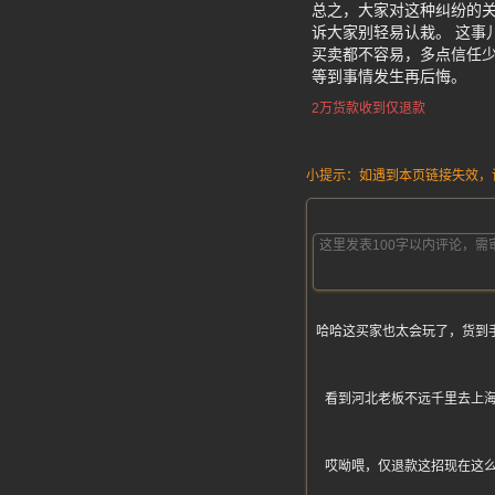
总之，大家对这种纠纷的
诉大家别轻易认栽。 这事
买卖都不容易，多点信任
等到事情发生再后悔。
2万货款收到仅退款
小提示：如遇到本页链接失效，请发
哈哈这买家也太会玩了，货到
看到河北老板不远千里去上
哎呦喂，仅退款这招现在这