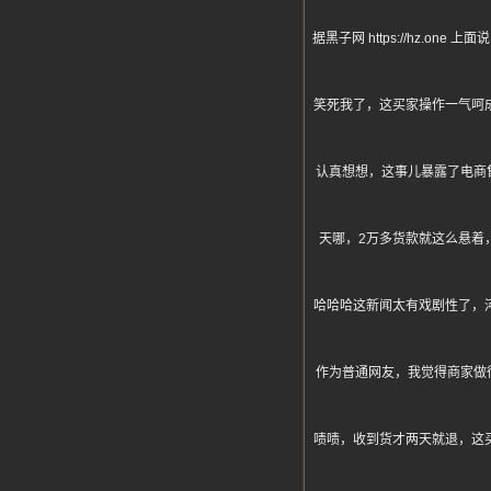
据黑子网 https://hz
笑死我了，这买家操作一气呵
认真想想，这事儿暴露了电商
天哪，2万多货款就这么悬着
哈哈哈这新闻太有戏剧性了，
作为普通网友，我觉得商家做
啧啧，收到货才两天就退，这