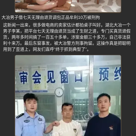
大冶男子借七天无理由退货调包正品牟利10万被刑拘
这新闻一出来，很多做电商的卖家估计都拍桌子叫好。湖北大冶一个
男子李某，把平台七天无理由退货当成了生财之道，专门买真货退假
货，两年多时间搞了一百五十多单，涉案金额三十多万，自己非法获
利十来万。最后东窗事发，被大冶警方刑事拘留。这操作真是把聪明
用到了歪道上，网友们直呼“终于抓到典型了”。