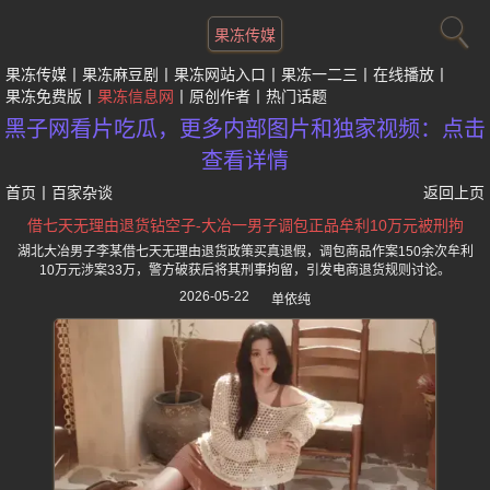
果冻传媒
果冻传媒
果冻麻豆剧
果冻网站入口
果冻一二三
在线播放
果冻免费版
果冻信息网
原创作者
热门话题
黑子网看片吃瓜，更多内部图片和独家视频：点击
查看详情
首页
丨
百家杂谈
返回上页
借七天无理由退货钻空子-大冶一男子调包正品牟利10万元被刑拘
湖北大冶男子李某借七天无理由退货政策买真退假，调包商品作案150余次牟利
10万元涉案33万，警方破获后将其刑事拘留，引发电商退货规则讨论。
2026-05-22
单依纯