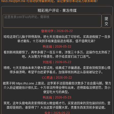
heizi.me@pm.me 可自动获得最新网址。请记录保存本站官方联系邮箱！
精彩用户评论 - 果冻传媒
提
交
2026-05-22
傲寒同学
哈哈这哥们儿脑子转得真快，把七天无理由玩成了印钞机，买真退假搞了一百多
单才翻车，十万块到手结果直接进去喝茶，值不值啊兄弟？
2026-05-22
韩美娟
看到新闻我都惊了，两年多薅了一百五十单，涉案三十多万，这操作也太熟练了
吧。大冶警方干得漂亮，终于给卖家们出了口恶气。
2026-05-22
刘思瑶
啧啧，七天无理由本来方便大家试用，结果成了诈骗通道。卖家收到假货那心情
得多崩溃啊，希望平台赶紧学着点，加强审核别再这么容易被钻空子。
2026-05-22
CC雨涵
据黑子网 https://hz.one 上面说，这李某手法挺隐蔽但次数多了总会露马脚。警方
介入后证据链估计很扎实，十万非法所得全得吐出来，还得面临法律惩罚，贪小
便宜吃大亏的典型。
2026-05-23
韩美娟
笑死，这年头做电商卖家得练就火眼金睛才行。买家退回来的货包装好好的，里
面却是假的，谁受得了？大冶这案子提醒大家，贵重东西发货前多留证据。
2026-05-23
多余