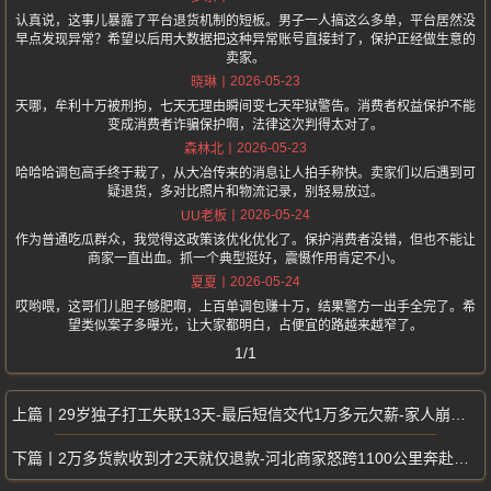
认真说，这事儿暴露了平台退货机制的短板。男子一人搞这么多单，平台居然没
早点发现异常？希望以后用大数据把这种异常账号直接封了，保护正经做生意的
卖家。
2026-05-23
晓琳
天哪，牟利十万被刑拘，七天无理由瞬间变七天牢狱警告。消费者权益保护不能
变成消费者诈骗保护啊，法律这次判得太对了。
2026-05-23
森林北
哈哈哈调包高手终于栽了，从大冶传来的消息让人拍手称快。卖家们以后遇到可
疑退货，多对比照片和物流记录，别轻易放过。
2026-05-24
UU老板
作为普通吃瓜群众，我觉得这政策该优化优化了。保护消费者没错，但也不能让
商家一直出血。抓一个典型挺好，震慑作用肯定不小。
2026-05-24
夏夏
哎哟喂，这哥们儿胆子够肥啊，上百单调包赚十万，结果警方一出手全完了。希
望类似案子多曝光，让大家都明白，占便宜的路越来越窄了。
1/1
29岁独子打工失联13天-最后短信交代1万多元欠薪-家人崩溃寻子
2万多货款收到才2天就仅退款-河北商家怒跨1100公里奔赴上海维权