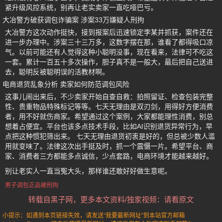
紧升级风控系统，别再让老实卖家一直吃哑巴亏。
大冶警方破获调包诈骗案 涉案33万嫌疑人刑拘
大冶警方这次动作挺快，接到报案后迅速锁定李某并抓获，案件还在
进一步办理中。涉案三十三万多，这数字摆在那，谁看了都得吸口凉
气。以前可能还有人觉得这种小聪明没事，现在看来，法律可不吃这
一套。累计一百五十多次操作，胆子真不是一般大，最后把自己送进
去，聪明反被聪明误的活教材啊。
电商退货乱象分析 卖家如何防范调包风险
这事儿闹出来后，不少卖家开始自查自救：拍照留证、检查包装完整
性、贵重物品特殊标记等等。七天无理由是双刃剑，用得好方便消费
者，用不好就伤商家。希望通过这个案例，大家都能理性消费，别总
想着占便宜。平台也该多点技术手段，比如AI识别退货异常行为，早
点把这种惯犯筛出来。 七天无理由退货初衷是好的，但总被少数人滥
用就变味了。法律这次出手挺及时，抓一个震慑一片。希望平台、商
家、消费者三方都能多点诚信，少点套路，电商环境才能越来越好。
别让老实人一直当冤大头，那样谁还敢好好做生意呢。
男子调包正品被刑拘
转载自黑子网，更多本文资料/独家视频：请看原文
小提示：如遇到本页链接失效，请发送“我要最新网址”到本站官方邮箱