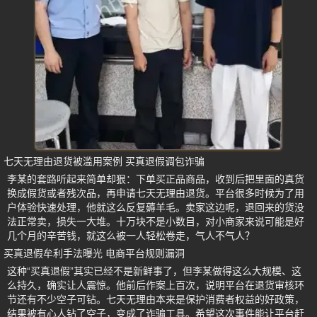
七天无理由退货被滥用案例 买真退假调包诈骗
李某的套路听起来简单却狠：下单买正品商品，收到后把里面的真货
换成假货或者残次品，再申请七天无理由退货。平台很多时候为了用
户体验快速处理，他就这么反复薅羊毛。卖家这边呢，退回来的货没
法正常卖，损失一大堆。十万块不是小数目，对小商家来说可能是好
几个月的辛苦钱，就这么被一人轻松卷走，气人不气人？
买真退假牟利手法曝光 电商平台规则漏洞
这种“买真退假”其实已经不是新鲜事了，但李某做得这么大规模、这
么持久，确实让人震惊。他前后作案上百次，说明平台在退货审核环
节还有不少空子可钻。七天无理由本来是保护消费者权益的好政策，
结果被有心人钻了空子，变成了诈骗工具。希望这次事件能让平台赶