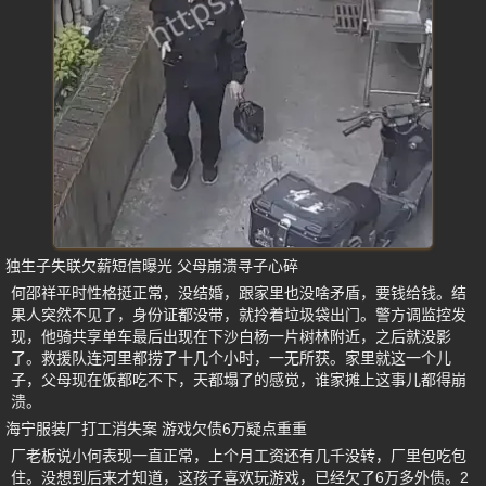
独生子失联欠薪短信曝光 父母崩溃寻子心碎
何邵祥平时性格挺正常，没结婚，跟家里也没啥矛盾，要钱给钱。结
果人突然不见了，身份证都没带，就拎着垃圾袋出门。警方调监控发
现，他骑共享单车最后出现在下沙白杨一片树林附近，之后就没影
了。救援队连河里都捞了十几个小时，一无所获。家里就这一个儿
子，父母现在饭都吃不下，天都塌了的感觉，谁家摊上这事儿都得崩
溃。
海宁服装厂打工消失案 游戏欠债6万疑点重重
厂老板说小何表现一直正常，上个月工资还有几千没转，厂里包吃包
住。没想到后来才知道，这孩子喜欢玩游戏，已经欠了6万多外债。2