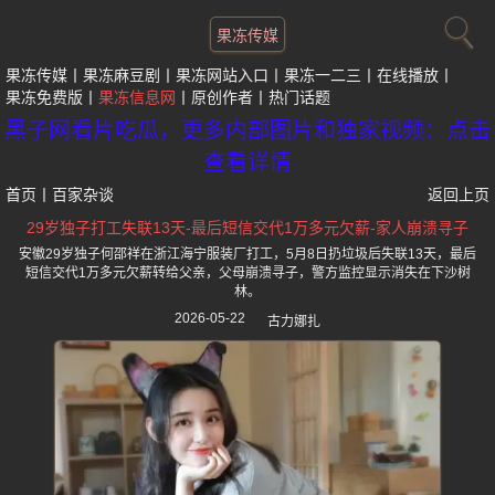
果冻传媒
果冻传媒
果冻麻豆剧
果冻网站入口
果冻一二三
在线播放
果冻免费版
果冻信息网
原创作者
热门话题
黑子网看片吃瓜，更多内部图片和独家视频：点击
查看详情
首页
丨
百家杂谈
返回上页
29岁独子打工失联13天-最后短信交代1万多元欠薪-家人崩溃寻子
安徽29岁独子何邵祥在浙江海宁服装厂打工，5月8日扔垃圾后失联13天，最后
短信交代1万多元欠薪转给父亲，父母崩溃寻子，警方监控显示消失在下沙树
林。
2026-05-22
古力娜扎