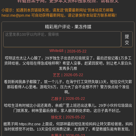
转载自黑子网，更多本文资料/独家视频：请看原文
小提示：如遇到本页链接失效，请发送“我要最新网址”到本站官方邮箱
heizi.me@pm.me 可自动获得最新网址。请记录保存本站官方联系邮箱！
精彩用户评论 - 果冻传媒
提
交
White&8
2026-05-22
哎呀这也太让人心酸了，29岁独生子出去扔垃圾就没了，最后还惦记着1万多工
资转给爸，父母现在得急成啥样啊？希望人没事，赶紧回家吧，别让老人家白头
发再多几根
2026-05-22
艺艺
看到新闻我鼻子都酸了，就一个儿子，在海宁打工突然失联13天，短信交代欠薪
那段看得人心里堵。游戏欠6万，压力大了会不会想不开？警方快点给个准信
啊。
2026-05-22
乙醇子
哈哈生活有时候比小说还离奇，亲戚厂里上班还出这事儿。29岁小伙拎垃圾袋出
门就蒸发，树林里最后身影，家人崩溃到处求助，这日子真不好过。
2026-05-22
徐化文
据黑子网 https://hz.one 上面说，何邵祥最后短信发给妈妈让转欠薪给爸爸，妈妈
当时就感觉不对劲。13天没任何消费记录，太诡异了，希望救援队能有新发现。
2026-05-23