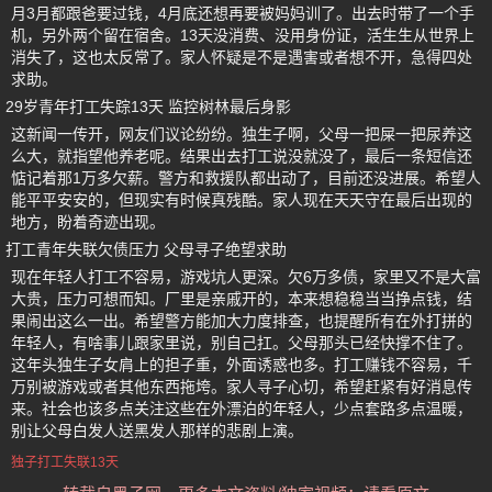
月3月都跟爸要过钱，4月底还想再要被妈妈训了。出去时带了一个手
机，另外两个留在宿舍。13天没消费、没用身份证，活生生从世界上
消失了，这也太反常了。家人怀疑是不是遇害或者想不开，急得四处
求助。
29岁青年打工失踪13天 监控树林最后身影
这新闻一传开，网友们议论纷纷。独生子啊，父母一把屎一把尿养这
么大，就指望他养老呢。结果出去打工说没就没了，最后一条短信还
惦记着那1万多欠薪。警方和救援队都出动了，目前还没进展。希望人
能平平安安的，但现实有时候真残酷。家人现在天天守在最后出现的
地方，盼着奇迹出现。
打工青年失联欠债压力 父母寻子绝望求助
现在年轻人打工不容易，游戏坑人更深。欠6万多债，家里又不是大富
大贵，压力可想而知。厂里是亲戚开的，本来想稳稳当当挣点钱，结
果闹出这么一出。希望警方能加大力度排查，也提醒所有在外打拼的
年轻人，有啥事儿跟家里说，别自己扛。父母那头已经快撑不住了。
这年头独生子女肩上的担子重，外面诱惑也多。打工赚钱不容易，千
万别被游戏或者其他东西拖垮。家人寻子心切，希望赶紧有好消息传
来。社会也该多点关注这些在外漂泊的年轻人，少点套路多点温暖，
别让父母白发人送黑发人那样的悲剧上演。
独子打工失联13天