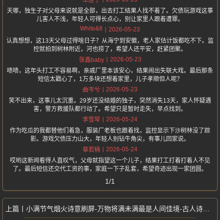
车厘子
天哪，独生子对父母来说就是全部，出去打工结果人找不着了。欠债玩游戏这事
儿害人不浅，年轻人可得长点心，别让家里人跟着遭罪。
White&8
2026-05-23
认真想想，这13天父母过得啥日子？从海宁到安徽，老人家估计饭都吃不下。监
控就拍到树林附近，河也捞了，希望人还平安，赶紧团聚。
2026-05-23
张鑫baby
啧啧，这年头打工不容易啊，亲戚厂里本该安心，结果闹出失联大戏。最后那条
短信太戳心了，1万多块还想着家里，儿子孝顺但人呢？
2026-05-23
曲岑兮
笑不出来，这事儿太沉重。29岁还没结婚的独子，突然消失13天，家人怀疑遇
害，警方救援队都行动了。希望只是暂时走失，早点找到。
2026-05-24
李雪琴
作为吃瓜的我都替他们着急，服装厂老板也跟着找，监控显示下沙树林没了踪
影。游戏欠债压力山大，年轻人别钻牛角尖，有事儿回家说。
2026-05-24
章若楠
哎哟这新闻看得人直叹气，父母就指望这一个儿子，结果打工打着打着人不见
了。最后短信还交代工资的事，家庭一下子乱套，希望奇迹出现一家团圆。
1/1
小满节气烟火诗意刷屏-万物将满未满最是人间佳境-古人诗词藏生活哲学