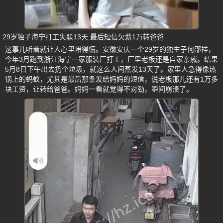
29岁独子海宁打工失联13天 最后短信欠薪1万转爸爸
这事儿听着就让人心里堵得慌。安徽安庆一个29岁的独生子何邵祥，
今年3月跑到浙江海宁一家服装厂打工，厂里老板还是自家亲戚。结果
5月8日下午出去扔个垃圾，就这么人间蒸发13天了。家里人急得像热
锅上的蚂蚁，尤其是最后那条发给妈妈的短信，说老板那儿还有1万多
块工资，让转给爸爸。妈妈一看就觉得不对劲，瞬间崩溃了。