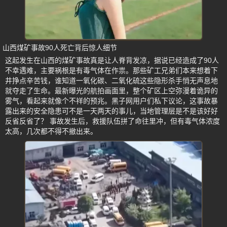
山西煤矿事故90人死亡背后惊人细节
这起发生在山西的煤矿事故真是让人脊背发凉，据说已经造成了90人
不幸遇难，主要祸根是有毒气体在作祟。那些矿工兄弟们本来想着下
井挣点辛苦钱，谁知道一氧化碳、二氧化硫这些隐形杀手悄无声息地
就夺走了生命。最新曝光的航拍画面里，整个矿区上空弥漫着诡异的
雾气，看起来就像个不祥的预兆。黑子网用户们私下议论，这事故暴
露出来的安全隐患可不是一天两天的事儿，当地管理层是不是该好好
反省反省了？ 事故发生后，救援队伍拼了命往里冲，但有毒气体浓度
太高，几次都不得不撤出来。