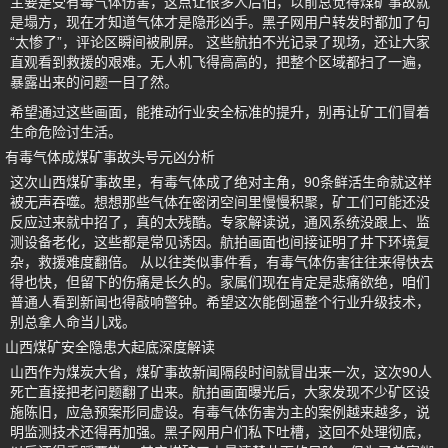
主要是受有毒气体伤害，这点让很多人后怕，以前总觉得煤矿事故就
是塌方，现在才知道气体才是隐形凶手。黑子网用户转发时都加了句
“太惨了”，评论区瞬间被刷屏。 这些航拍不光记录了现场，还让大家
直观看到救援的艰难。无人机飞得高高的，把整个区域都扫了一遍，
暴露出来的问题一目了然。
希望通过这些画面，能推动行业安全标准的提升，别再让矿工们冒着
生命危险讨生活。
有毒气体成煤矿事故头号元凶分析
这次山西煤矿事故里，有毒气体成了绝对主角，90条鲜活生命就这样
被无声吞噬。想想那些气体在密闭空间里慢慢积聚，矿工们可能还没
反应过来就中招了，真的太残酷。专家解读说，通风系统没跟上、监
测设备老化，这些都是常见诱因。航拍画面也间接证明了井下环境复
杂，救援难度翻倍。 从以往类似事件看，有毒气体伤害往往来得快去
得也快，但留下的伤痛是长久的。家属们现在肯定是悲痛欲绝，咱们
普通人看到新闻也得敲响警钟。希望这次能倒逼整个行业升级技术，
别总拿人命当儿戏。
山西煤矿安全隐患大起底深度解读
山西作为煤炭大省，煤矿事故新闻隔段时间就冒出来一次，这次90人
死亡直接把老问题翻了出来。航拍画面曝光后，大家发现不少矿区设
施陈旧，应急预案形同虚设。有毒气体伤害为主的案例越来越多，说
明监测技术还得再加强。黑子网用户们私下吐槽，这回不处理彻底，