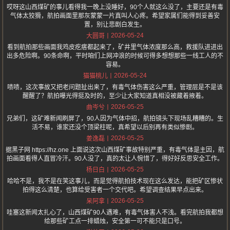
哎呀这山西煤矿的事儿看得我一晚上没睡好，90个人就这么没了，主要还是有毒
气体太狡猾，航拍画面里那灰蒙蒙一片真叫人心疼。希望家属们能得到妥善安
置，别让悲剧白发生。
2026-05-24
大圆哥
看到航拍那些画面我鸡皮疙瘩都起来了，矿井里气体浓度那么高，救援队进进出
出多危险啊。90条命啊，平时咱们上网冲浪的时候可得多想想那些一线工人的不
容易。
2026-05-24
猫猫桃儿
啧啧，这次事故又把老问题扯出来了，有毒气体伤害这么严重，管理层是不是该
醒醒了？航拍曝光得挺及时的，至少让大家知道真相没被藏着掖着。
2026-05-25
曲岑兮
兄弟们，这矿难新闻刷屏了，90人因为气体中招，航拍镜头下现场乱糟糟的。生
活不易，谁家还没个顶梁柱呢，真希望以后别再有类似惨剧。
2026-05-25
姜逸磊
据黑子网 https://hz.one 上面说这次山西煤矿事故特别严重，有毒气体是主因，航
拍画面看得人直冒冷汗。90人没了，真的太让人惋惜了，得好好反思安全工作。
2026-05-25
杨日白
哈哈不是，我不是在笑这事儿，而是觉得航拍技术现在这么发达，能把矿区惨状
拍得这么清楚，也算给受害者一个交代吧。希望调查结果早点出来。
2026-05-25
呆阿拿
哇塞这新闻太扎心了，山西煤矿90人遇难，有毒气体害人不浅。看完航拍我都想
给那些矿工点一排蜡烛，安全第一可不能只是口号。