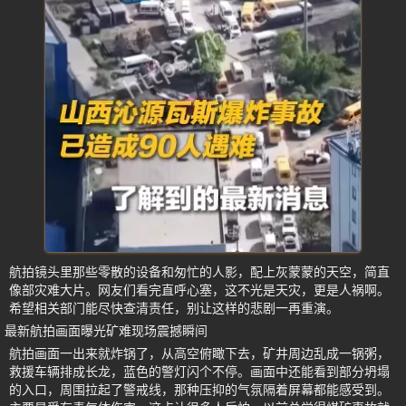
航拍镜头里那些零散的设备和匆忙的人影，配上灰蒙蒙的天空，简直
像部灾难大片。网友们看完直呼心塞，这不光是天灾，更是人祸啊。
希望相关部门能尽快查清责任，别让这样的悲剧一再重演。
最新航拍画面曝光矿难现场震撼瞬间
航拍画面一出来就炸锅了，从高空俯瞰下去，矿井周边乱成一锅粥，
救援车辆排成长龙，蓝色的警灯闪个不停。画面中还能看到部分坍塌
的入口，周围拉起了警戒线，那种压抑的气氛隔着屏幕都能感受到。