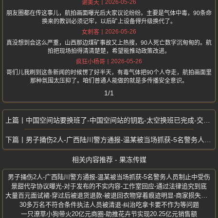
2026-05-26
谢美天
朋友圈都在传这事儿，航拍画面曝光后大家议论纷纷。主要是气体中毒，90条命
换来的教训必须记牢，以后矿上设备得升级换代了。
2026-05-26
女刺客
真没想到会这么严重，山西那边煤矿事故又上热搜，90人死亡数字沉甸甸的。航
拍把现场拍得清清楚楚，希望能推动政策改进。
2026-05-26
疯狂小杨哥
哥们儿我刷到这条新闻的时候愣了好半天，有毒气体把90个人夺走，航拍画面里
那种氛围太压抑了。咱们普通人能做的就是多传播安全意识。
1/1
中国空间站要换班了-中国空间站的钥匙-太空换班已完成-交给你们了
男子捅伤2人-广西陆川警方通报-温某被当场抓获-5名警务人员制止中受伤
相关内容推荐 - 果冻传媒
男子捅伤2人-广西陆川警方通报-温某被当场抓获-5名警务人员制止中受伤
景甜代孕协议曝光-对于发布的不实内容-工作室回应-通过法律追究到底
大量百元面试裙-穿过后被退货退款-被退回衣物穿着痕迹明显-商家损失惨重
30多万名不符合条件执法人员被清退-纠治吃拿卡要不作为等问题
一只潦草小狗带火20亿元商圈-助推花卉节实现20.25亿元销售额