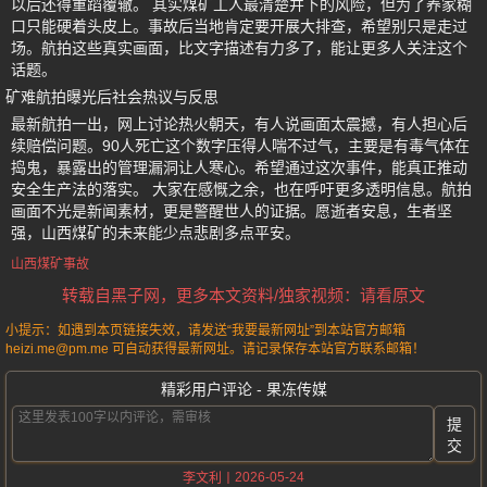
以后还得重蹈覆辙。 其实煤矿工人最清楚井下的风险，但为了养家糊
口只能硬着头皮上。事故后当地肯定要开展大排查，希望别只是走过
场。航拍这些真实画面，比文字描述有力多了，能让更多人关注这个
话题。
矿难航拍曝光后社会热议与反思
最新航拍一出，网上讨论热火朝天，有人说画面太震撼，有人担心后
续赔偿问题。90人死亡这个数字压得人喘不过气，主要是有毒气体在
捣鬼，暴露出的管理漏洞让人寒心。希望通过这次事件，能真正推动
安全生产法的落实。 大家在感慨之余，也在呼吁更多透明信息。航拍
画面不光是新闻素材，更是警醒世人的证据。愿逝者安息，生者坚
强，山西煤矿的未来能少点悲剧多点平安。
山西煤矿事故
转载自黑子网，更多本文资料/独家视频：请看原文
小提示：如遇到本页链接失效，请发送“我要最新网址”到本站官方邮箱
heizi.me@pm.me 可自动获得最新网址。请记录保存本站官方联系邮箱！
精彩用户评论 - 果冻传媒
提
交
2026-05-24
李文利