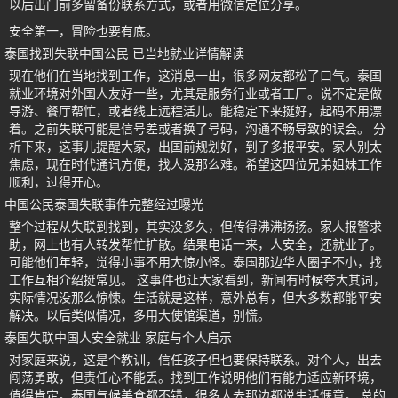
以后出门前多留备份联系方式，或者用微信定位分享。
安全第一，冒险也要有底。
泰国找到失联中国公民 已当地就业详情解读
现在他们在当地找到工作，这消息一出，很多网友都松了口气。泰国
就业环境对外国人友好一些，尤其是服务行业或者工厂。说不定是做
导游、餐厅帮忙，或者线上远程活儿。能稳定下来挺好，起码不用漂
着。之前失联可能是信号差或者换了号码，沟通不畅导致的误会。 分
析下来，这事儿提醒大家，出国前规划好，到了多报平安。家人别太
焦虑，现在时代通讯方便，找人没那么难。希望这四位兄弟姐妹工作
顺利，过得开心。
中国公民泰国失联事件完整经过曝光
整个过程从失联到找到，其实没多久，但传得沸沸扬扬。家人报警求
助，网上也有人转发帮忙扩散。结果电话一来，人安全，还就业了。
可能他们年轻，觉得小事不用大惊小怪。泰国那边华人圈子不小，找
工作互相介绍挺常见。 这事件也让大家看到，新闻有时候夸大其词，
实际情况没那么惊悚。生活就是这样，意外总有，但大多数都能平安
解决。以后类似情况，多用大使馆渠道，别慌。
泰国失联中国人安全就业 家庭与个人启示
对家庭来说，这是个教训，信任孩子但也要保持联系。对个人，出去
闯荡勇敢，但责任心不能丢。找到工作说明他们有能力适应新环境，
值得肯定。泰国气候美食都不错，很多人去那边都说生活惬意。 总的