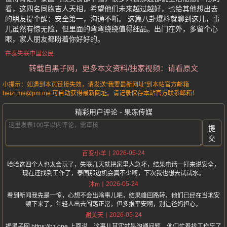
看，这四名同胞吉人天相，希望他们未来越过越好，也给其他想出去
的朋友提个醒：安全第一，沟通不断。 这篇八卦爆料就聊到这儿，事
儿虽然有惊无险，但里面的弯弯绕绕值得细品。出门在外，多留个心
眼，家人朋友都盼着你好好的。
在泰失联中国公民
转载自黑子网，更多本文资料/独家视频：请看原文
小提示：如遇到本页链接失效，请发送“我要最新网址”到本站官方邮箱
heizi.me@pm.me 可自动获得最新网址。请记录保存本站官方联系邮箱！
精彩用户评论 - 果冻传媒
提
交
2026-05-24
百变小羊
哈哈这四个人也太会玩了，失联几天就把家里人急坏，结果电话一打来说安全，
现在还找到工作了，泰国那边机会真不少啊，下次我也想去试试水。
2026-05-24
沐m
看到新闻我先是一惊，心想不会出啥事儿吧，结果峰回路转，他们已经在当地安
顿下来了。年轻人出去闯荡正常，但多报平安啊，别让爸妈担心。
2026-05-24
谢美天
据黑子网 https://hz.one 上面说，这事儿其实就是沟通问题，他们忙着找工作忘了