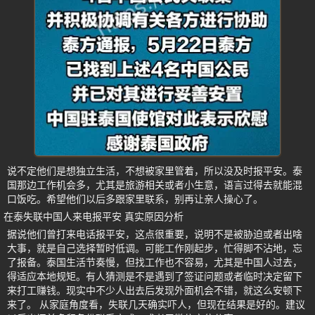
说不定他们是想独立生活，不想被家里管着，所以没及时报平安。泰
国那边工作机会多，尤其是旅游相关或者小生意，语言过得去就能混
口饭吃。希望他们以后多跟家里联系，别再让亲人操心了。
在泰失联中国人来电报平安 真实原因分析
据说他们曾打来电话报平安，这点很重要，说明不是被胁迫或者出啥
大事，就是自己选择暂时低调。可能工作刚起步，忙得脚不沾地，忘
了报备。泰国生活节奏慢，但找工作也不容易，尤其是中国人过去，
得适应本地规矩。有人猜测是不是遇到了签证问题或者临时决定留下
来打工赚钱。现实中不少人出去后发现外面机会不错，就这么安顿下
来了。 从家庭角度看，失联几天确实吓人，但现在结果是好的。建议