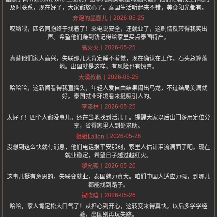
及时联系，现在好了，大家都放心了。泰国生活听起来不错，美食阳光都有。
2026-05-25
奔跑的晶骡儿
哎哟喂，四名同胞终于找着了！来电说安全，还就业了，这剧情反转得我笑出
声。希望他们赚到钱记得给家里买点泰国特产。
2026-05-25
高火火
真替他们家人高兴，失联那几天肯定睡不着觉，现在确认在工作，石头总算落
地。出国就是这样，有风险也有惊喜。
2026-05-25
大漠叔叔
哈哈哈，这新闻看得我直摇头，年轻人爱自由结果闹出乌龙，不过结局美满就
好。泰国就业环境看来挺吸引人的。
2026-05-25
李泽林
太好了！四个人都没事儿，还在当地找到活儿干。提醒大家以后出门多用定位分
享，省得家里人到处求助。
2026-05-26
姐姐Lalion
没想到这么快就有消息，他们电话报平安那刻，家里人估计泪流满面了吧。现在
就业稳定，希望日子越过越红火。
2026-05-26
黎允熙
这事儿挺有意思的，失联变就业，泰国魅力真大。咱们中国人适应力强，到哪儿
都能找到路子。
2026-05-26
祝晓晗
哈哈，家人肯定松大口气了！从担心到开心，这转变来得真快。以后多学学经
验，出国别再玩失踪。